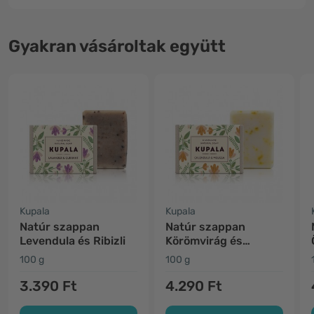
Gyakran vásároltak együtt
Kupala
Kupala
Natúr szappan
Natúr szappan
Levendula és Ribizli
Körömvirág és
Citromfű
100 g
100 g
3.390 Ft
4.290 Ft