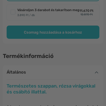
Vásároljon 3 darabot és takarítson meg
11.670 Ft
12.870 Ft
3.890 Ft / db
Csomag hozzáadása a kosárhoz
Termékinformáció
Általános
Természetes szappan, rózsa virágokkal
és csábító illattal.