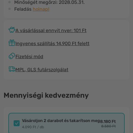
Minőségét megőrzi:
2028.05.31.
Feladás
holnap!
A vásárlással ennyit nyer: 101 Ft
Ingyenes szállítás 14.900 Ft felett
Fizetési mód
MPL, GLS futárszolgálat
Mennyiségi kedvezmény
Vásároljon 2 darabot és takarítson meg
8.180 Ft
8.580 Ft
4.090 Ft / db