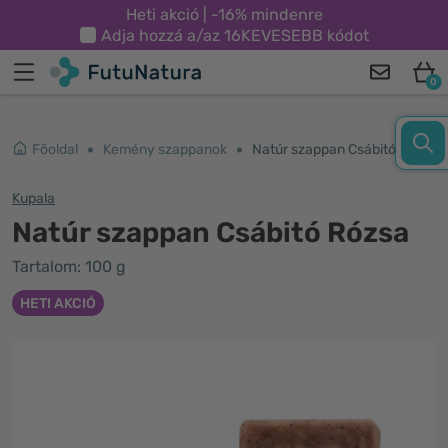
Heti akció | -16% mindenre
Adja hozzá a/az
16KEVESEBB
kódot
0
Főoldal
Kemény szappanok
Natúr szappan Csábitó Rózsa
Kupala
Natúr szappan Csábitó Rózsa
Tartalom: 100 g
HETI AKCIÓ