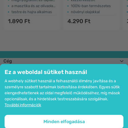
a masztika és az olívaolaj kettős hatása
100%-ban természetes
testre és hajra alkalmas
növényi olajokkal
1.890 Ft
4.290 Ft
Cég
Információk
Ez a weboldal sütiket használ
Csatlakozzon hozzánk
Segítség és megrendelések
A webhely sütiket használ a felhasználói élmény javítása és a
személyre szabott tartalmak biztosítása érdekében. Egyes sütik
elengedhetetlenek az oldal megfelelő működéséhez, míg mások
opcionálisak, és a hirdetések testreszabására szolgálnak.
Bankkártyás fizetési lehetőség. A személyes adatok garantált védelme
További információk
SSL titkosítással.
Copyright © 2012 - 2026   |   Be Healthy Group d.o.o.
Az oldal térképe
Cookie-k használata
Cookie-k beállítása
Minden elfogadása