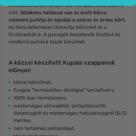
és összetevőivel minden bőrt elcsábít, különösen a
nőit.
Jótékony hatással van az érett bőrre,
valamint puhítja és táplálja a száraz és érdes bőrt.
Az illata kellemesen illatosítja bőrünket és a
fürdőszobát is. A gyengéd összetevők tisztává és
rendkívül puhává teszik bőrünket.
A kézzel készített Kupala szappanok
előnyei:
kézzel készülnek,
Ecogea "természetes-ökológiai" tanúsítvány,
100%-ban természetes,
mesterséges színezéktől, tartósítószertől,
illatanyagtól és mesterséges habzóanyagtól (SLS)
mentes,
nem tartalmaz pálmaolajat,