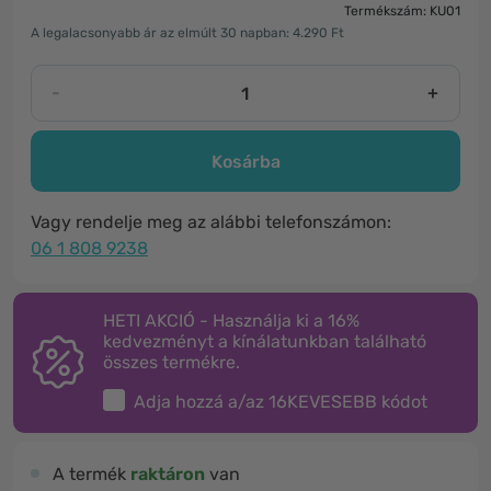
Termékszám: KU01
A legalacsonyabb ár az elmúlt 30 napban: 4.290 Ft
-
+
Kosárba
Vagy rendelje meg az alábbi telefonszámon:
06 1 808 9238
HETI AKCIÓ - Használja ki a 16%
kedvezményt a kínálatunkban található
összes termékre.
Adja hozzá a/az
16KEVESEBB
kódot
A termék
raktáron
van