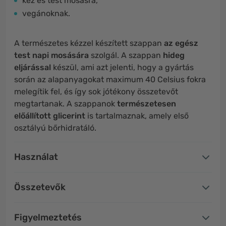
kéz és test mosásra,
vegánoknak.
A természetes kézzel készített szappan
az egész
test napi mosására
szolgál. A szappan
hideg
eljárással
készül, ami azt jelenti, hogy a gyártás
során az alapanyagokat maximum 40 Celsius fokra
melegítik fel, és így sok jótékony összetevőt
megtartanak. A szappanok
természetesen
előállított glicerint
is tartalmaznak, amely első
osztályú bőrhidratáló.
Használat
Összetevők
Figyelmeztetés