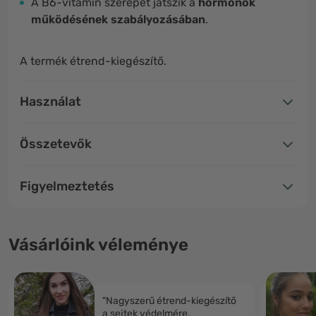
A B6-vitamin szerepet játszik a
hormonok
működésének szabályozásában
.
A termék étrend-kiegészítő.
Használat
Összetevők
Figyelmeztetés
Vásárlóink véleménye
"Nagyszerű étrend-kiegészítő
a sejtek védelmére,