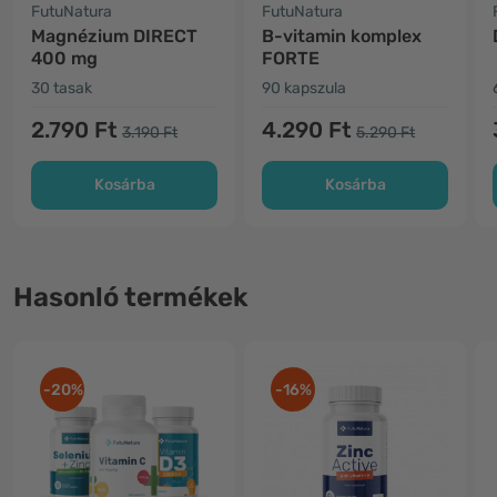
FutuNatura
FutuNatura
Magnézium DIRECT
B-vitamin komplex
400 mg
FORTE
30 tasak
90 kapszula
2.790 Ft
4.290 Ft
3.190 Ft
5.290 Ft
Kosárba
Kosárba
Hasonló termékek
-20%
-16%