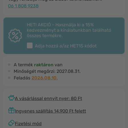
06 1 808 9238
HETI AKCIÓ - Használja ki a 15%
kedvezményt a kínálatunkban található
összes termékre.
Adja hozzá a/az
HET15
kódot
A termék
raktáron
van
Minőségét megőrzi:
2027.08.31.
Feladás
2026.08.10.
A vásárlással ennyit nyer: 80 Ft
Ingyenes szállítás 14.900 Ft felett
Fizetési mód