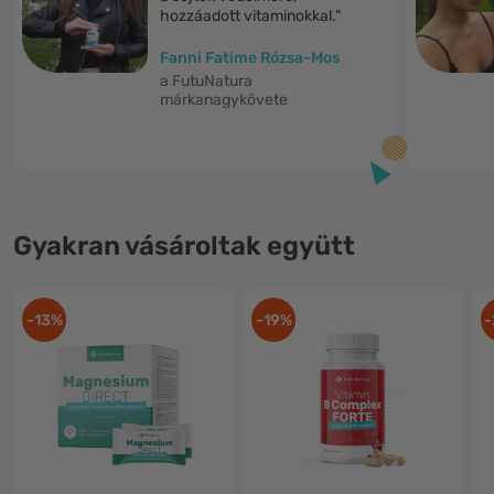
hozzáadott vitaminokkal."
Fanni Fatime Rózsa-Mos
a FutuNatura
márkanagykövete
Gyakran vásároltak együtt
-13%
-19%
-