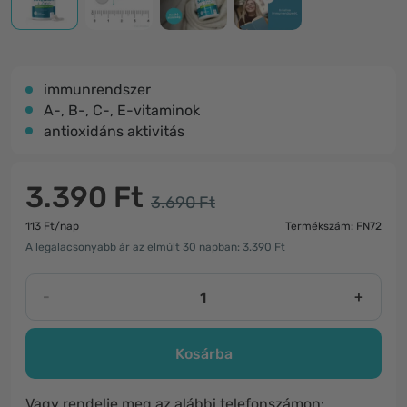
immunrendszer
A-, B-, C-, E-vitaminok
antioxidáns aktivitás
3.390 Ft
3.690 Ft
113 Ft/nap
Termékszám: FN72
A legalacsonyabb ár az elmúlt 30 napban: 3.390 Ft
-
+
Kosárba
Vagy rendelje meg az alábbi telefonszámon: