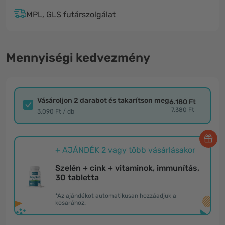
MPL, GLS futárszolgálat
Mennyiségi kedvezmény
Vásároljon 2 darabot és takarítson meg
6.180 Ft
7.380 Ft
3.090 Ft / db
+ AJÁNDÉK 2 vagy több vásárlásakor
Szelén + cink + vitaminok, immunítás,
30 tabletta
*Az ajándékot automatikusan hozzáadjuk a
kosarához.