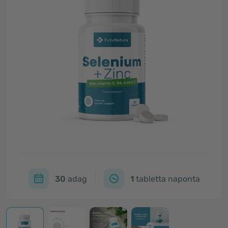
30
adag
1
tabletta naponta