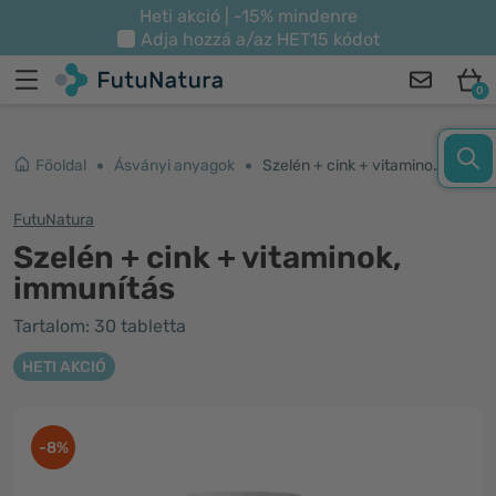
Heti akció | -15% mindenre
Adja hozzá a/az
HET15
kódot
0
Főoldal
Ásványi anyagok
Szelén + cink + vitaminok, immunítás
FutuNatura
Szelén + cink + vitaminok,
immunítás
Tartalom: 30 tabletta
HETI AKCIÓ
-8%