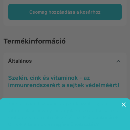
Csomag hozzáadása a kosárhoz
Termékinformáció
Általános
Szelén, cink és vitaminok - az
immunrendszerért a sejtek védelméért!
Mindannyian tisztában vagyunk azzal, hogy a
vitaminok és ásványi anyagok rendkívül fontosak az
emberi test normál működéséhez
. Miért a Szelén +
Cink + Vitaminok a megfelelő választás?