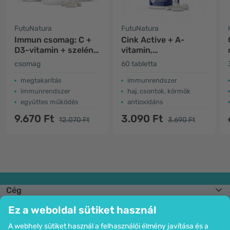
FutuNatura
FutuNatura
Immun csomag: C +
Cink Active + A-
D3-vitamin + szelén +
vitamin,
cink
immunrendszer és
csomag
60 tabletta
látás
megtakarítás
immunrendszer
immunrendszer
haj, csontok, körmök
együttes működés
antioxidáns
9.670 Ft
3.090 Ft
12.070 Ft
3.690 Ft
Cég
Információk
Ez a weboldal sütiket használ
Csatlakozzon hozzánk
Segítség és megrendelések
A webhely sütiket használ a felhasználói élmény javítása és a