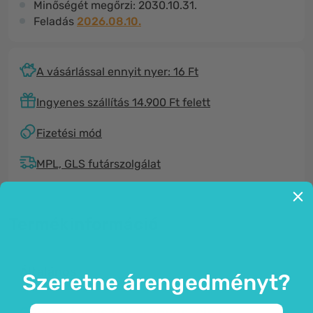
Minőségét megőrzi:
2030.10.31.
Feladás
2026.08.10.
A vásárlással ennyit nyer: 16 Ft
Ingyenes szállítás 14.900 Ft felett
Fizetési mód
MPL, GLS futárszolgálat
Termékinformáció
Általános
Szeretne árengedményt?
Gyerek tapaszok aranyos, cica