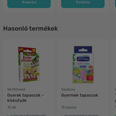
Kosárba
Kosárba
Hasonló termékek
WUNDmed
Septona
Gyerek tapaszok -
Gyermek tapaszok
kiskutyák
10 db
15 tapasz
gyógyászati kiegészítő
orvostechnikai eszköz