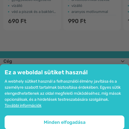
vízálló
vízálló
véd a piszok és a baktériumok ellen
aranyos motívummal
690 Ft
990 Ft
Cég
Információk
Ez a weboldal sütiket használ
Csatlakozzon hozzánk
Segítség és megrendelések
A webhely sütiket használ a felhasználói élmény javítása és a
személyre szabott tartalmak biztosítása érdekében. Egyes sütik
elengedhetetlenek az oldal megfelelő működéséhez, míg mások
opcionálisak, és a hirdetések testreszabására szolgálnak.
Bankkártyás fizetési lehetőség. A személyes adatok garantált védelme
További információk
SSL titkosítással.
Copyright © 2012 - 2026   |   Be Healthy Group d.o.o.
Az oldal térképe
Cookie-k használata
Cookie-k beállítása
Minden elfogadása