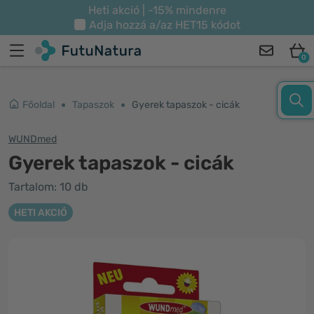
Heti akció | -15% mindenre
Adja hozzá a/az
HET15
kódot
0
Főoldal
Tapaszok
Gyerek tapaszok - cicák
WUNDmed
Gyerek tapaszok - cicák
Tartalom: 10 db
HETI AKCIÓ