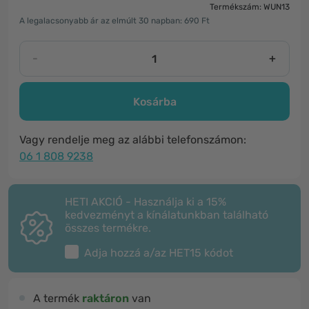
Termékszám: WUN13
A legalacsonyabb ár az elmúlt 30 napban: 690 Ft
-
+
Kosárba
Vagy rendelje meg az alábbi telefonszámon:
06 1 808 9238
HETI AKCIÓ - Használja ki a 15%
kedvezményt a kínálatunkban található
összes termékre.
Adja hozzá a/az
HET15
kódot
A termék
raktáron
van