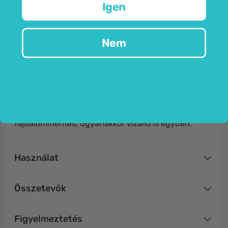
Igen
fényképekkel ellátva.
Nem
Cica motívummal ellátott gyerek tapaszok
me
góvják
a gyermekek sebeit a szennyeződésektől és a
baktériumoktól.
Légáteresztő, és lehetővé teszik a bőr lélegzését,
bőrbarát. A tapadásgátló bevonatnak köszönhetően
a tapasz eltávolítása a bőr felületétől teljesen
fájdalommentes, ugyanakkor vízálló is egyben.
Használat
Összetevők
Figyelmeztetés