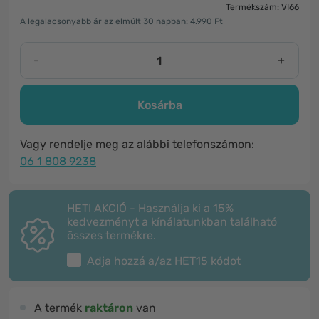
Termékszám: VI66
A legalacsonyabb ár az elmúlt 30 napban: 4.990 Ft
-
+
Kosárba
Vagy rendelje meg az alábbi telefonszámon:
06 1 808 9238
HETI AKCIÓ - Használja ki a 15%
kedvezményt a kínálatunkban található
összes termékre.
Adja hozzá a/az
HET15
kódot
A termék
raktáron
van