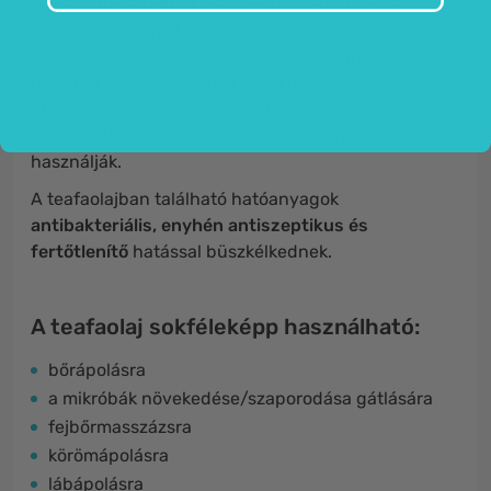
A teafaolaj
a
teafa (Tea Tree)
növényből előállított
illóolaj, amely gyakran használt kozmetikai és
bőrápolási célból. Az Ausztráliában termő
teafából előállított illóolaj rendkívül népszerű. A fa
akár 7 méter magasra is megnő. Az illóolaj
eőállításához a növény leveleit és gallyait
használják.
A teafaolajban található hatóanyagok
antibakteriális, enyhén antiszeptikus és
fertőtlenítő
hatással büszkélkednek.
A teafaolaj sokféleképp használható:
bőrápolásra
a mikróbák növekedése/szaporodása gátlására
fejbőrmasszázsra
körömápolásra
lábápolásra