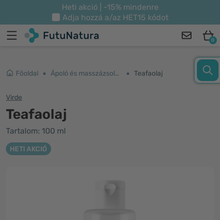
Heti akció | -15% mindenre
Adja hozzá a/az
HET15
kódot
0
Főoldal
Ápoló és masszázsolajok
Teafaolaj
Virde
Teafaolaj
Tartalom: 100 ml
HETI AKCIÓ