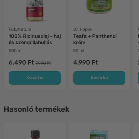
FutuNatura
Dr. Popov
100% Ricinusolaj - haj
Teafa + Panthenol
és szempillahullás
krém
500 ml
50 ml
6.490 Ft
4.990 Ft
7.990 Ft
Kosárba
Kosárba
Hasonló termékek