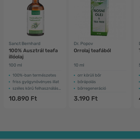
Sanct Bernhard
Dr. Popov
100% Ausztrál teafa
Orrolaj teafából
illóolaj
100 ml
10 ml
100%-ban természetes
orr körüli bőr
friss gyógynövényes illat
bőrápolás
széles körű felhasználási lehetőségek
bőrregeneráció
10.890 Ft
3.190 Ft