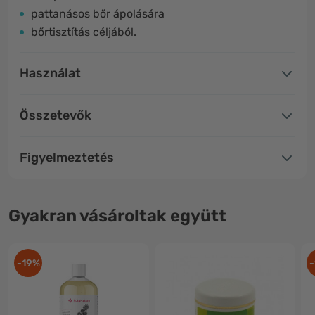
pattanásos bőr ápolására
bőrtisztítás céljából.
Használat
Összetevők
Figyelmeztetés
Gyakran vásároltak együtt
-19%
-