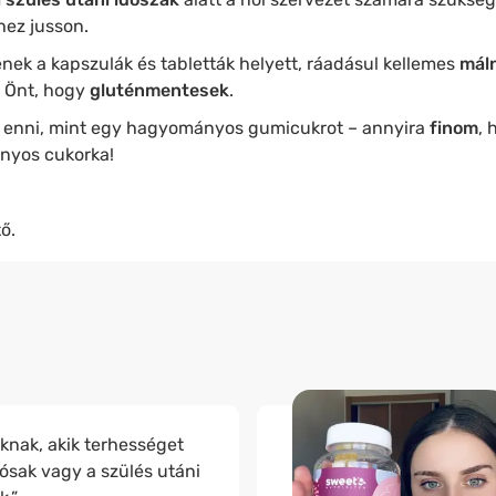
hez jusson.
nek a kapszulák és tabletták helyett, ráadásul kellemes
máln
k Önt, hogy
gluténmentesek
.
 enni, mint egy hagyományos gumicukrot – annyira
finom
, 
nyos cukorka!
ő.
nak, akik terhességet
ósak vagy a szülés utáni