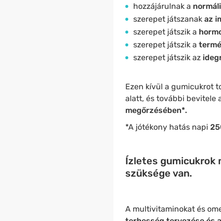
hozzájárulnak a
normáli
szerepet játszanak
az 
szerepet játszik a
hormo
szerepet játszik a
termé
szerepet játszik az
ideg
Ezen kívül a gumicukrot 
alatt, és további bevitele
megőrzésében*.
*A jótékony hatás napi
25
Ízletes gumicukrok 
szüksége van.
A multivitaminokat és om
terhesség tervezése és a