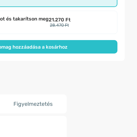
bot és takarítson meg
21.270 Ft
28.470 Ft
omag hozzáadása a kosárhoz
Figyelmeztetés