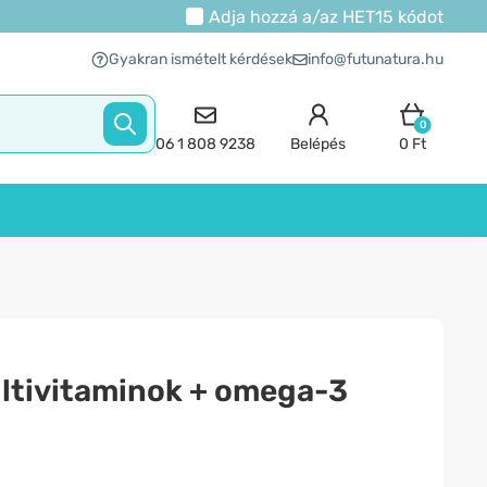
Adja hozzá a/az
HET15
kódot
Gyakran ismételt kérdések
info@futunatura.hu
0
06 1 808 9238
Belépés
0 Ft
ultivitaminok + omega-3