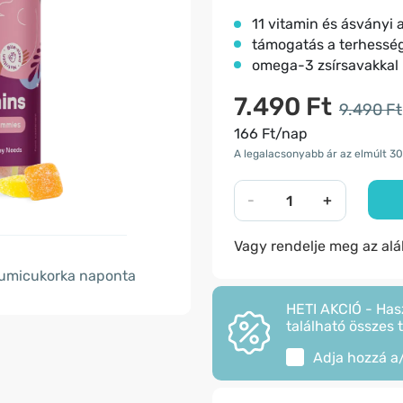
11 vitamin és ásványi
támogatás a terhesség 
omega-3 zsírsavakkal
7.490 Ft
9.490 Ft
166 Ft/nap
A legalacsonyabb ár az elmúlt 30
-
+
Vagy rendelje meg az al
umicukorka naponta
HETI AKCIÓ - Has
található összes 
Adja hozzá a