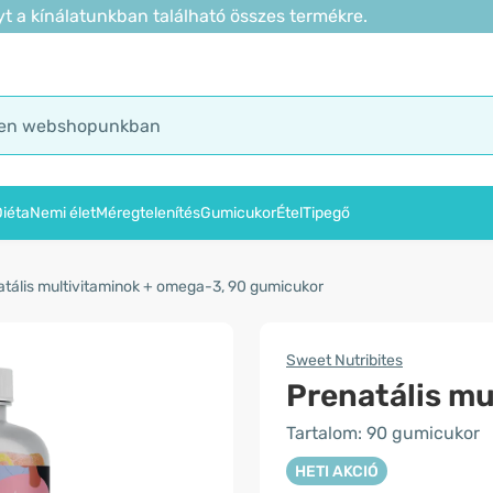
t a kínálatunkban található összes termékre.
iéta
Nemi élet
Méregtelenítés
Gumicukor
Étel
Tipegő
atális multivitaminok + omega-3, 90 gumicukor
Sweet Nutribites
Prenatális m
Tartalom: 90 gumicukor
HETI AKCIÓ