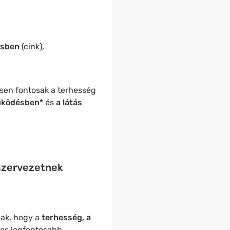
isben
(cink),
sen fontosak a terhesség
ködésben*
és
a látás
 szervezetnek
ak, hogy a
terhesség, a
ges legfontosabb