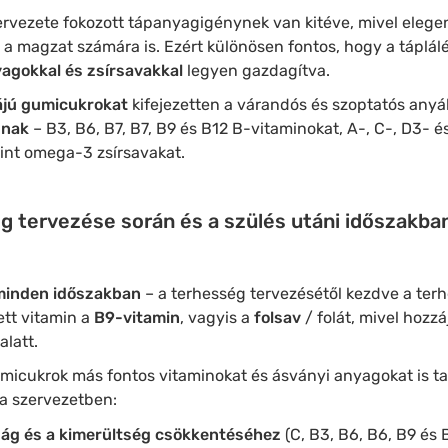
zervezete fokozott tápanyagigénynek van kitéve, mivel elege
s a magzat számára is. Ezért különösen fontos, hogy a táplál
yagokkal és zsírsavakkal
legyen gazdagítva.
ájú gumicukrokat
kifejezetten a várandós és szoptatós anyák
znak
– B3, B6, B7, B7, B9 és B12 B-vitaminokat, A-, C-, D3- és
int omega-3 zsírsavakat.
g tervezése során és a szülés utáni időszakban
minden időszakban
– a terhesség tervezésétől kezdve a terh
ett vitamin a
B9-vitamin
, vagyis a
folsav
/ folát, mivel hozzá
alatt.
umicukrok más fontos vitaminokat és ásványi anyagokat
is t
 a szervezetben:
ság és a kimerültség csökkentéséhez
(C, B3, B6, B6, B9 és B