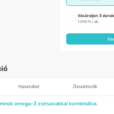
Vásároljon 3 dara
7.090 Ft / db
Cs
ió
Használat
Összetevők
aminok omega-3 zsírsavakkal kombinálva.