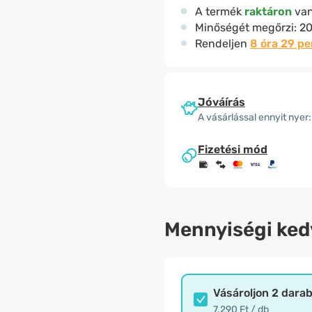
A termék
raktáron
va
Minőségét megőrzi:
20
Rendeljen
8 óra 29 p
Jóváírás
A vásárlással ennyit nyer:
Fizetési mód
Mennyiségi ke
Vásároljon 2 dara
7.290 Ft / db