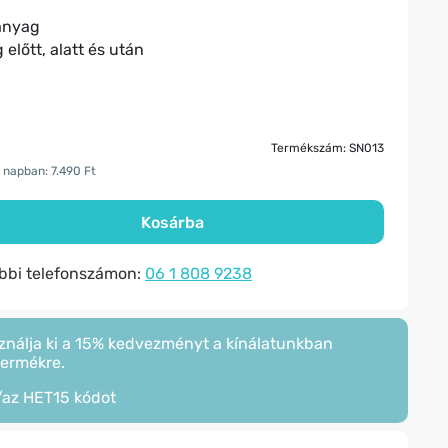
 anyag
előtt, alatt és után
Termékszám: SN013
 napban: 7.490 Ft
Kosárba
ábbi telefonszámon:
06 1 808 9238
ználja ki a 15% kedvezményt a kínálatunkban
termékre.
/az
HET15
kódot