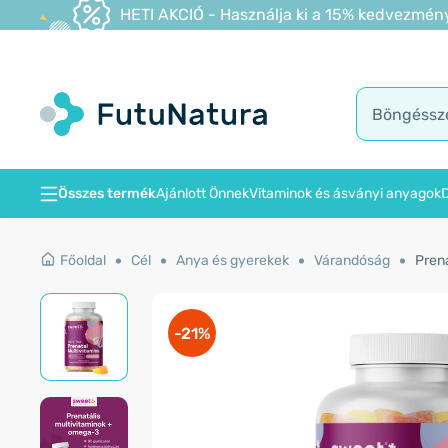
HETI AKCIÓ - Használja ki a 15% kedvezmény
Összes termék
Ajánlott Önnek
Vitaminok és ásványi anyagok
D
Főoldal
Cél
Anya és gyerekek
Várandóság
Pren
-21%