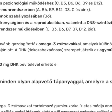
s pszichológiai működéshez
(C, B3, B6, B6, B9 és B12),
immunrendszerben
(A, B6, B9, B12, D3, C és cink),
nok szabályozásában
(B6),
kenységben és a reprodukcióban, valamint a DNS-szintéz
rendszer működésében
(C, B3, B6, B7, B7, B12, jód).
tovább gazdagították
omega-3 zsírsavakkal
, amelyek különö
 ajánlott. A DHK (dokozahexaénsav) szerepet játszik az
agymű
0 mg DHK
bevitelével érhető el.
minden olyan alapvető tápanyaggal, amelyre a
ega-3 zsírsavakat tartalmazó gumicukorka ízletes módja ann
 szülés utáni időszak
alatt a női szervezet számára szüksé