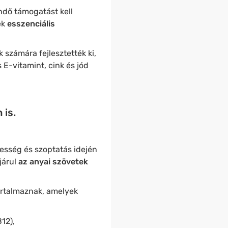
ndő támogatást kell
ék
esszenciális
 számára fejlesztették ki,
 E-vitamint, cink és jód
 is.
esség és szoptatás idején
járul
az anyai szövetek
artalmaznak, amelyek
12),