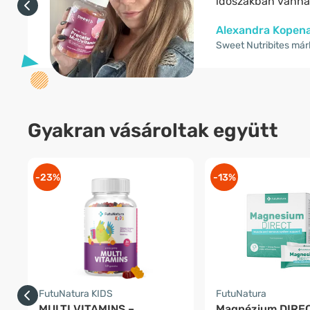
időszakban vannak
Alexandra Kopen
Sweet Nutribites má
Gyakran vásároltak együtt
-23%
-13%
FutuNatura KIDS
FutuNatura
MULTI VITAMINS –
Magnézium DIRE