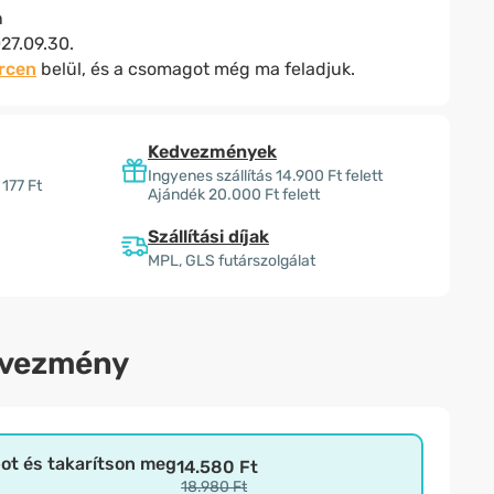
n
27.09.30.
ercen
belül, és a csomagot még ma feladjuk.
Kedvezmények
Ingyenes szállítás 14.900 Ft felett
 177 Ft
Ajándék 20.000 Ft felett
Szállítási díjak
MPL, GLS futárszolgálat
dvezmény
bot és takarítson meg
14.580 Ft
18.980 Ft