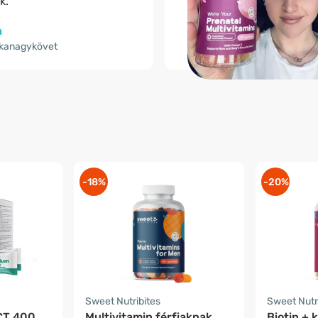
.”
a
rkanagykövet
-18%
-20%
Sweet Nutribites
Sweet Nutr
CT 400
Multivitamin férfiaknak
Biotin + 