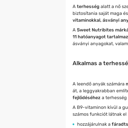
A
terhesség
alatt a nő s
biztosítania saját maga é
vitaminokkal, ásványi an
A
Sweet Nutribites márk
11 hatóanyagot tartalma
ásványi anyagokat, valam
Alkalmas a terhessé
A leendő anyák számára
át, a leggyakrabban említ
fejlődéséhez
a terhesség 
A
B9-vitaminon kívül a g
számos funkciót látnak el
hozzájárulnak a
fáradt