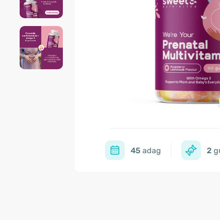
45
adag
2
g