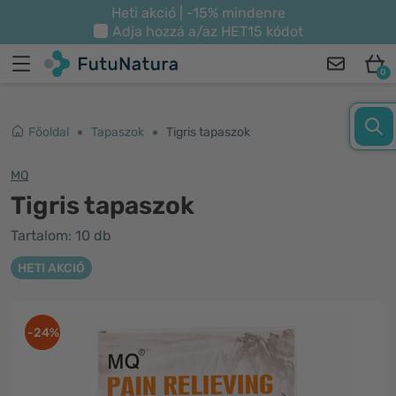
Heti akció | -15% mindenre
Adja hozzá a/az
HET15
kódot
0
Főoldal
Tapaszok
Tigris tapaszok
MQ
Tigris tapaszok
Tartalom: 10 db
HETI AKCIÓ
-24%