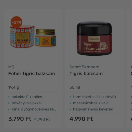
-21%
MQ
Sanct Bernhard
Fehér tigris balzsam
Tigris balzsam
19,4 g
50 ml
sokoldalú kenőcs
természetes összetevők
növényi olajokkal
masszázshoz kiváló
Kínai gyógynövényes recept
hagyományos keverék
3.790 Ft
4.990 Ft
4.790 Ft