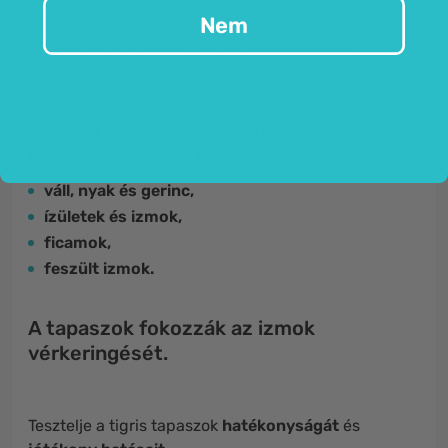
az
ízületekben
..., akkor a tigris tapaszok
Nem
mindenképpen a megfelelő választás az Ön
számára!
Légáteresztőek
és
nem okoznak
mellékhatásokat
.
Céljuk a zárt lágyszövet
sérülések
miatti
fájdalom
,
duzzanat
vagy
merevség
enyhítése
. Főleg a
következő területeken használják
:
váll, nyak és gerinc,
ízületek és izmok,
ficamok,
feszült izmok.
A tapaszok fokozzák az izmok
vérkeringését.
Tesztelje a tigris tapaszok
hatékonyságát
és