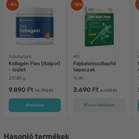
-8%
-18%
-
FutuNatura
MQ
Kollagén Flex (italpor)
Fájdalomcsillapító
- ízület
tapaszok
231,80 g
16 db
9.890 Ft
3.690 Ft
10.790 Ft
4.490 Ft
Kosárba
Nincs raktáron
Hasonló termékek