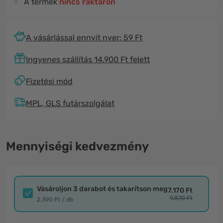
A termék
nincs raktáron
A vásárlással ennyit nyer: 59 Ft
Ingyenes szállítás 14.900 Ft felett
Fizetési mód
MPL, GLS futárszolgálat
Mennyiségi kedvezmény
Vásároljon 3 darabot és takarítson meg
7.170 Ft
9.870 Ft
2.390 Ft / db