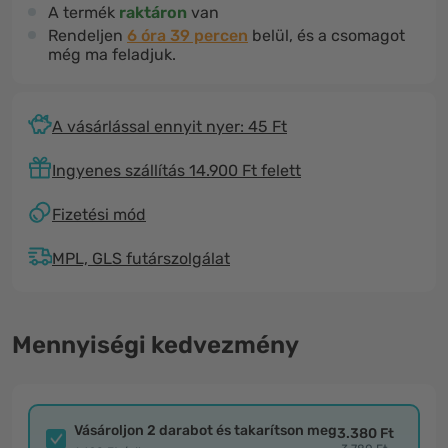
A termék
raktáron
van
Rendeljen
6 óra 39 percen
belül, és a csomagot
még ma feladjuk.
A vásárlással ennyit nyer: 45 Ft
Ingyenes szállítás 14.900 Ft felett
Fizetési mód
MPL, GLS futárszolgálat
Mennyiségi kedvezmény
Vásároljon 2 darabot és takarítson meg
3.380 Ft