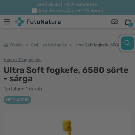
Heti akció | -15% mindenre
Adja hozzá a/az
HET15
kódot
0
Főoldal
Száj- és fogápolás
Ultra Soft fogkefe, 6580 sörte - sárga
Hydrex Diagnostics
Ultra Soft fogkefe, 6580 sörte
- sárga
Tartalom: 1 darab
HETI AKCIÓ