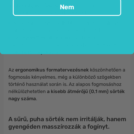
megtisztítják a fogakat
. A fogkefe ráadásul
Nem
csúcsminőségű anyagokból készül:
6580 darab egyedülálló UltraX sörtét tartalmaz,
amelyek alaposan eltávolítják a lepedéket,
az egyedi DentalU kialakítású fejnek
köszönhetően a fogkefével elérheti
a nehezen
elérhető helyeket is.
Az
ergonomikus formatervezésnek
köszönhetően a
fogmosás kényelmes, még a különböző szögekben
történő használat során is. Az alapos fogmosáshoz
nélkülözhetetlen
a kisebb átmérőjű (0,1 mm) sörték
nagy száma
.
A sűrű, puha sörték nem irritálják, hanem
gyengéden masszírozzák a fogínyt.