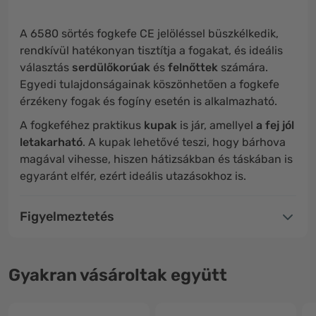
A 6580 sörtés fogkefe CE jelöléssel büszkélkedik,
rendkívül hatékonyan tisztítja a fogakat, és ideális
választás
serdülőkorúak
és
felnőttek
számára.
Egyedi tulajdonságainak köszönhetően a fogkefe
érzékeny fogak és fogíny esetén is alkalmazható.
A fogkeféhez praktikus
kupak
is jár, amellyel
a fej jól
letakarható
. A kupak lehetővé teszi, hogy bárhova
magával vihesse, hiszen hátizsákban és táskában is
egyaránt elfér, ezért ideális utazásokhoz is.
Figyelmeztetés
Gyakran vásároltak együtt