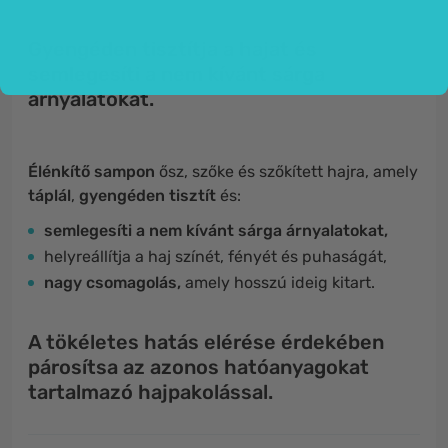
Gyengéden tisztítja a hajat és
semlegesíti a nem kívánt sárga
árnyalatokat.
Élénkítő sampon
ősz, szőke és szőkített hajra, amely
táplál
,
gyengéden tisztít
és:
semlegesíti a nem kívánt sárga árnyalatokat,
helyreállítja a haj színét, fényét és puhaságát,
nagy csomagolás,
amely hosszú ideig kitart.
A tökéletes hatás elérése érdekében
párosítsa az azonos hatóanyagokat
tartalmazó hajpakolással.