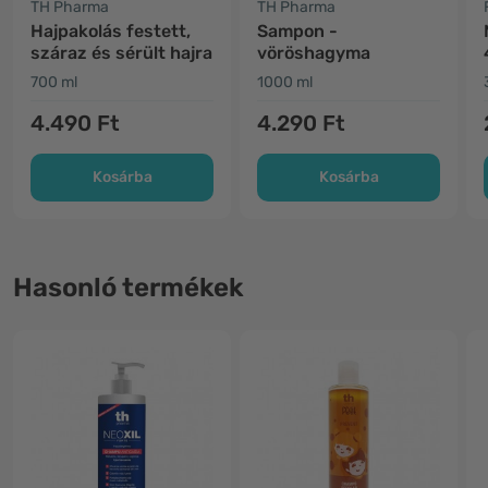
TH Pharma
TH Pharma
Hajpakolás festett,
Sampon -
száraz és sérült hajra
vöröshagyma
700 ml
1000 ml
4.490 Ft
4.290 Ft
Kosárba
Kosárba
Hasonló termékek