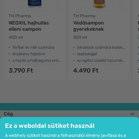
TH Pharma
TH Pharma
NEOXIL hajhullás
Védősampon
elleni sampon
gyerekeknek
400 ml
300 ml
férfiak és nők számára
iskolások számára kialakított
érzékeny fejbőrre
teafaolajjal
a haj és a hajhagyma erősítése
az egész család használhatja
3.790 Ft
4.490 Ft
Cég
Információk
Ez a weboldal sütiket használ
Csatlakozzon hozzánk
Segítség és megrendelések
A webhely sütiket használ a felhasználói élmény javítása és a