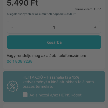
5.490 Ft
Termékszám: TH06
A legalacsonyabb ár az elmúlt 30 napban: 5.490 Ft
-
+
Kosárba
Vagy rendelje meg az alábbi telefonszámon:
06 1 808 9238
HETI AKCIÓ - Használja ki a 15%
kedvezményt a kínálatunkban található
összes termékre.
Adja hozzá a/az
HET15
kódot