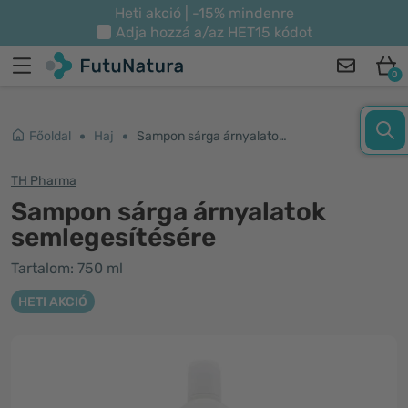
Heti akció | -15% mindenre
Adja hozzá a/az
HET15
kódot
0
Főoldal
Haj
Sampon sárga árnyalatok semlegesítésére
TH Pharma
Sampon sárga árnyalatok
semlegesítésére
Tartalom: 750 ml
HETI AKCIÓ