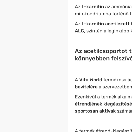
Az
L-karnitin
az ammónia 
mitokondriumba történő t
Az
L-karnitin acetilezett
ALC
, szintén a leginkább
Az acetilcsoportot 
könnyebben felszívó
A
Vita World
termékcsalá
bevitelére
a szervezetben,
Ezenkívül a termék alkal
étrendjének kiegészítésé
sportosan aktívak
számára
A termék étrend-kiegészít