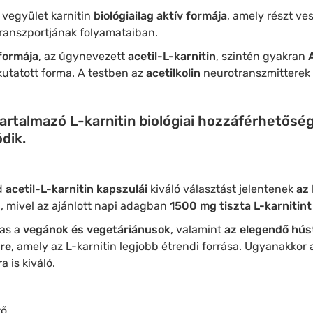
vegyület karnitin
biológiailag aktív formája
, amely részt ve
ranszportjának folyamataiban.
 formája
, az úgynevezett
acetil-L-karnitin
, szintén gyakran
 kutatott forma. A testben az
acetilkolin
neurotranszmitterek
tartalmazó L-karnitin biológiai hozzáférhetősé
dik.
d
acetil-L-karnitin kapszulái
kiváló választást jelentenek
az 
 mivel az ajánlott napi adagban
1500 mg tiszta L-karnitint
mas a
vegánok és vegetáriánusok
, valamint
az elegendő hús
re
, amely az L-karnitin legjobb étrendi forrása. Ugyanakkor 
 is kiváló.
ő.