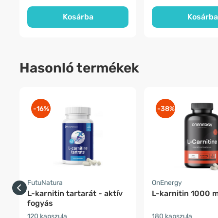
Kosárba
Kosárba
Hasonló termékek
-16%
-38%
FutuNatura
OnEnergy
L-karnitin tartarát - aktív
L-karnitin 1000 
fogyás
120 kapszula
180 kapszula