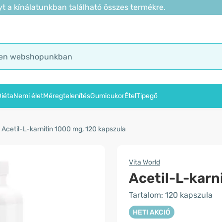
t a kínálatunkban található összes termékre.
iéta
Nemi élet
Méregtelenítés
Gumicukor
Étel
Tipegő
Acetil-L-karnitin 1000 mg, 120 kapszula
Vita World
Acetil-L-karn
Tartalom: 120 kapszula
HETI AKCIÓ