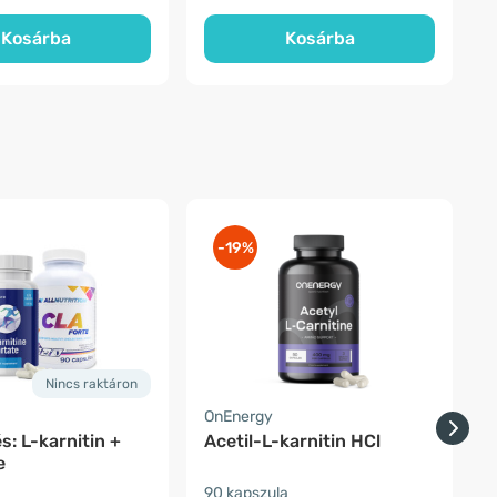
Kosárba
Kosárba
-19%
Nincs raktáron
a
OnEnergy
A
s: L-karnitin +
Acetil-L-karnitin HCl
L
e
90 kapszula
1