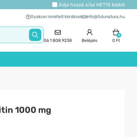
Adja hozzá a/az
HET15
kódot
Gyakran ismételt kérdések
info@futunatura.hu
0
06 1 808 9238
Belépés
0 Ft
itin 1000 mg