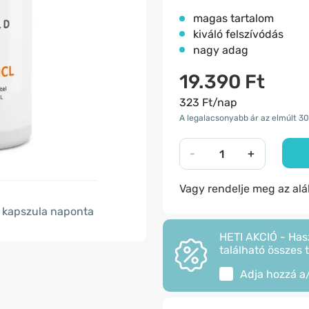
magas tartalom
kiváló felszívódás
nagy adag
19.390 Ft
323 Ft/nap
A legalacsonyabb ár az elmúlt 30
-
+
Vagy rendelje meg az al
kapszula naponta
HETI AKCIÓ - Has
található összes 
Adja hozzá a