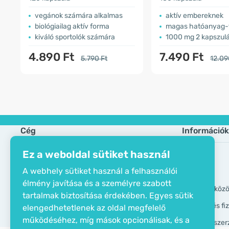
vegánok számára alkalmas
aktív embereknek
biológiailag aktív forma
magas hatóanyag-
kiváló sportolók számára
1000 mg 2 kapszul
4.890 Ft
7.490 Ft
5.790 Ft
12.09
Cég
Információk
Ez a weboldal sütiket használ
Öko tanusítvány
Gyik
A webhely sütiket használ a felhasználói
Elérhetőségek
Márkák
élmény javítása és a személyre szabott
Rólunk
GDPR eszköz
tartalmak biztosítása érdekében. Egyes sütik
Szállítási és f
elengedhetetlenek az oldal megfelelő
működéséhez, míg mások opcionálisak, és a
Általános szer