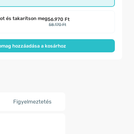
bot és takarítson meg
56.970 Ft
58.170 Ft
omag hozzáadása a kosárhoz
Figyelmeztetés