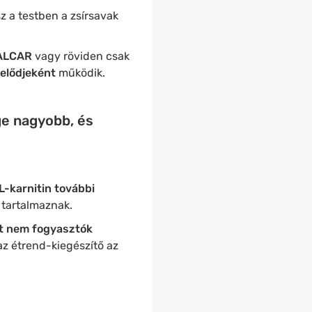
sz a testben a zsírsavak
ALCAR
vagy röviden csak
elődjeként
működik.
ge nagyobb, és
L-karnitin további
tartalmaznak.
t nem fogyasztók
az étrend-kiegészítő az