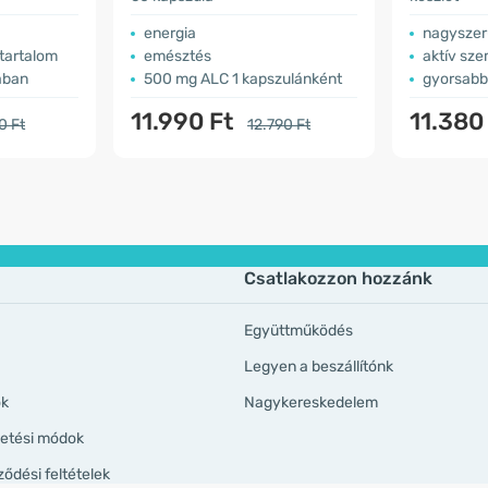
energia
nagyszer
tartalom
emésztés
aktív sz
ában
500 mg ALC 1 kapszulánként
gyorsabb
11.990 Ft
11.380
0 Ft
12.790 Ft
Csatlakozzon hozzánk
Együttműködés
Legyen a beszállítónk
ök
Nagykereskedelem
izetési módok
ződési feltételek