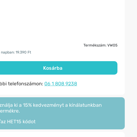
Termékszám: VW05
 napban: 19.390 Ft
Kosárba
ábbi telefonszámon:
06 1 808 9238
ználja ki a 15% kedvezményt a kínálatunkban
termékre.
/az
HET15
kódot