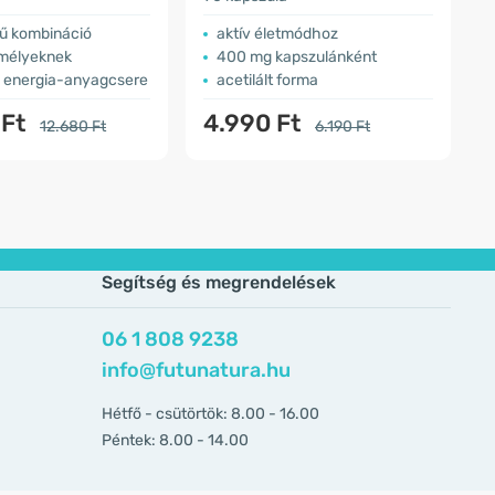
ű kombináció
aktív életmódhoz
emélyeknek
400 mg kapszulánként
 energia-anyagcsere
acetilált forma
 Ft
4.990 Ft
12.680 Ft
6.190 Ft
Segítség és megrendelések
06 1 808 9238
info@futunatura.hu
Hétfő - csütörtök: 8.00 - 16.00
Péntek: 8.00 - 14.00