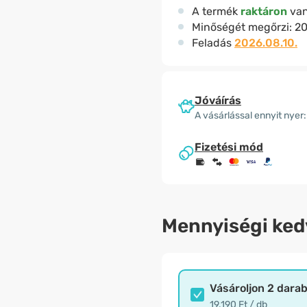
A termék
raktáron
va
Minőségét megőrzi:
20
Feladás
2026.08.10.
Jóváírás
A vásárlással ennyit nyer:
Fizetési mód
Mennyiségi ke
Vásároljon 2 dara
19.190 Ft / db