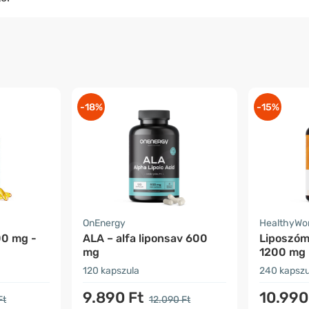
-18%
-15%
OnEnergy
HealthyWo
00 mg -
ALA – alfa liponsav 600
Liposzóm
mg
1200 mg
120 kapszula
240 kapszu
9.890 Ft
10.990
Ft
12.090 Ft