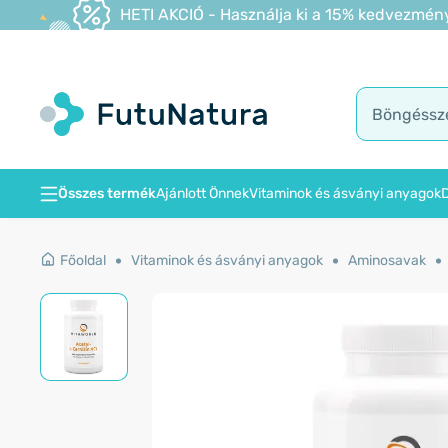
HETI AKCIÓ - Használja ki a 15% kedvezmény
Összes termék
Ajánlott Önnek
Vitaminok és ásványi anyagok
D
Főoldal
Vitaminok és ásványi anyagok
Aminosavak