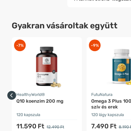
Gyakran vásároltak együtt
-7%
-9%
HealthyWorld®
FutuNatura
Q10 koenzim 200 mg
Omega 3 Plus 10
szív és erek
120 kapszula
120 lágy kapszula
11.590 Ft
7.490 Ft
12.490 Ft
8.190 