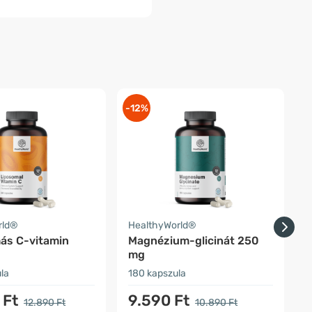
-12%
-
rld®
HealthyWorld®
O
ás C-vitamin
Magnézium-glicinát 250
mg
la
180 kapszula
1
 Ft
9.590 Ft
12.890 Ft
10.890 Ft