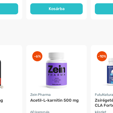
Kosárba
-6%
-10%
Zein Pharma
FutuNatur
mg
Acetil-​L-​karnitin 500 mg
Zsírégeté
CLA Fort
60 kapszula
készlet