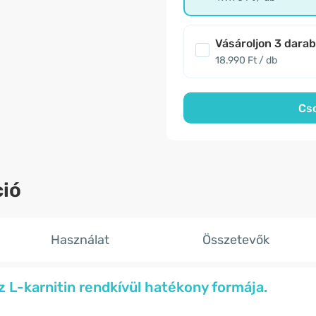
Vásároljon 3 dara
18.990 Ft / db
Cs
ió
Használat
Összetevők
az L-karnitin rendkívül hatékony formája.