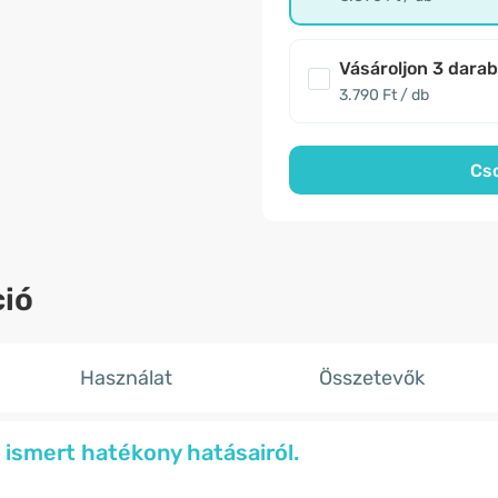
Vásároljon 3 dara
3.790 Ft / db
Cs
ió
Használat
Összetevők
 ismert hatékony hatásairól.