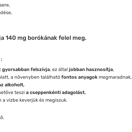
sere,
dése,
gja 140 mg borókának felel meg.
:
t
gyorsabban felszívja
, ez által
jobban hasznosítja
,
alatt, a növenyben található
fontos anyagok
megmaradnak,
z alkoholt
,
etőve teszi
a cseppenkénti adagolást
,
 a vízbe keverjük és megiszuk.
ő.