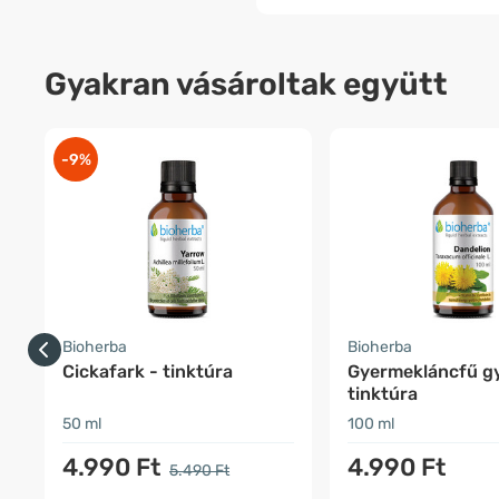
Gyakran vásároltak együtt
-9%
Bioherba
Bioherba
Cickafark - tinktúra
Gyermekláncfű gy
tinktúra
50 ml
100 ml
4.990 Ft
4.990 Ft
5.490 Ft