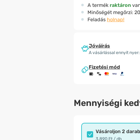
A termék
raktáron
va
Minőségét megőrzi:
20
Feladás
holnap!
Jóváírás
A vásárlással ennyit nyer:
Fizetési mód
Mennyiségi ke
Vásároljon 2 dara
3.890 Ft / db