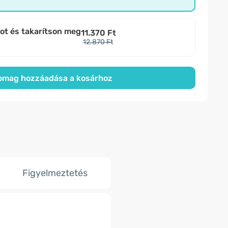
bot és takarítson meg
11.370 Ft
12.870 Ft
omag hozzáadása a kosárhoz
Figyelmeztetés