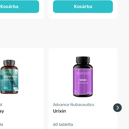
Kosárba
Kosárba
d
Advance Nutraceutics
H
ay
Urixin
la
60 tabletta
ö