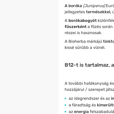
A boróka
(Juniperus)
Euró
jellegzetes
termésekkel,
ú
A
borókabogyót
különfé
fűszerként
a főzés során 
részei is hasznosak.
A Bioherba márkájú
tinktú
kissé sűrűbb a víznél.
B12-t is tartalmaz,
A további hatékonyság és
hozzájárul / szerepet játs
az idegrendszer és az
i
a fáradtság és
kimerül
az
energia
felszabadulá