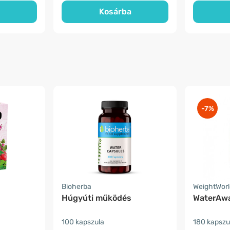
Kosárba
-7%
Bioherba
WeightWorl
Húgyúti működés
WaterAw
100 kapszula
180 kapszu