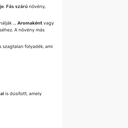
je
.
Fás szárú
növény,
álják ...
Aromaként
vagy
téséhez. A növény más
s szagtalan folyadék, ami
al
is dúsított, amely