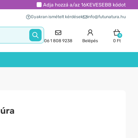
Adja hozzá a/az
16KEVESEBB
kódot
Gyakran ismételt kérdések
info@futunatura.hu
0
06 1 808 9238
Belépés
0 Ft
túra