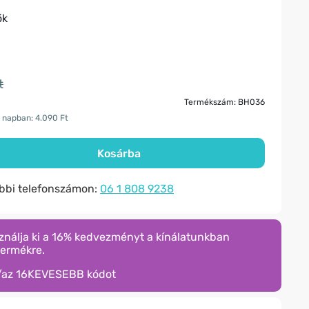
ők
t
Termékszám: BH036
 napban: 4.090 Ft
Kosárba
ábbi telefonszámon:
06 1 808 9238
ználja ki a 16% kedvezményt a kínálatunkban
termékre.
/az
16KEVESEBB
kódot