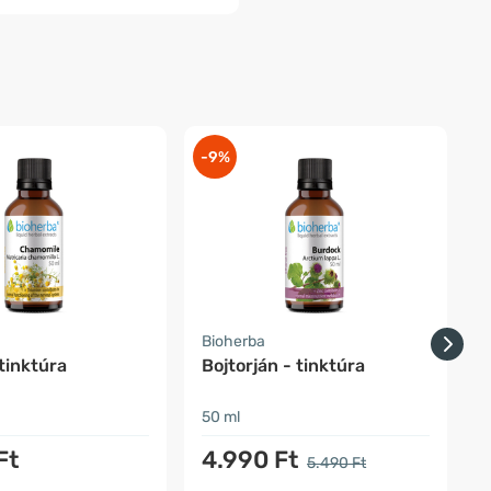
-9%
-
Bioherba
B
 tinktúra
Bojtorján - tinktúra
50 ml
5
Ft
4.990 Ft
5.490 Ft