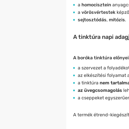
a
homocisztein
anyagc
a
vörösvértestek
képző
sejtosztódás
,
mitózis
.
A tinktúra napi ada
A boróka tinktúra előnyei 
a szervezet a folyadéko
az elkészítési folyamat 
a tinktúra
nem tartalma
az üvegcsomagolás
leh
a cseppeket egyszerűen
A termék étrend-kiegészít