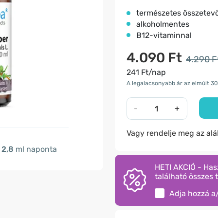
természetes összetev
alkoholmentes
B12-vitaminnal
4.090 Ft
4.290 F
241 Ft/nap
A legalacsonyabb ár az elmúlt 30
-
+
Vagy rendelje meg az al
2,8
ml naponta
HETI AKCIÓ - Has
található összes 
Adja hozzá a