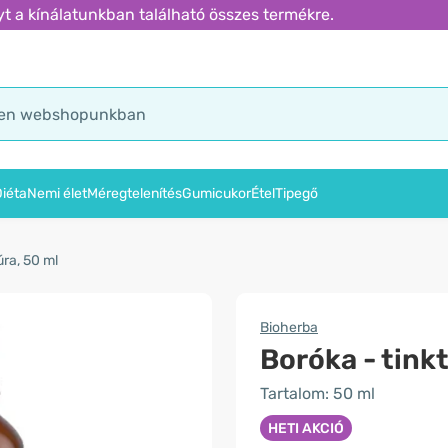
t a kínálatunkban található összes termékre.
iéta
Nemi élet
Méregtelenítés
Gumicukor
Étel
Tipegő
úra, 50 ml
Bioherba
Boróka - tink
Tartalom: 50 ml
HETI AKCIÓ