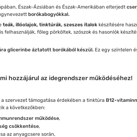
pában, Észak-Ázsiában és Észak-Amerikában elterjedt
cser
gynevezett
borókabogyókkal.
le
teák, illóolajok, tinktúrák, szeszes italok
készítésére haszn
is felhasználják, főleg pörköltek, szószok és hasonlók készí
ra glicerinbe áztatott borókából készül.
Ez egy színtelen é
 ami hozzájárul az idegrendszer működéséhez!
 a szervezet támogatása érdekében a tinktúra
B12-vitaminn
zik a következőkben:
mmunrendszer működése
,
tség csökkentése
,
sa az anyagcsere során,