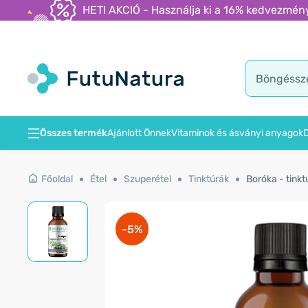
HETI AKCIÓ - Használja ki a 16% kedvezmény
Összes termék
Ajánlott Önnek
Vitaminok és ásványi anyagok
D
Főoldal
Étel
Szuperétel
Tinktúrák
Boróka - tinkt
-5%