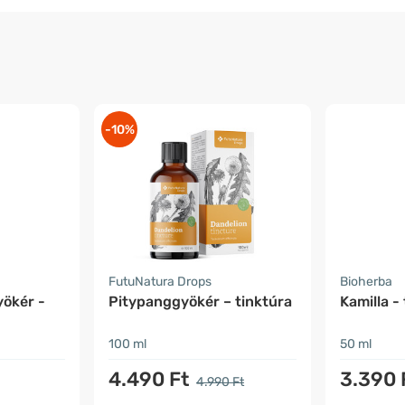
-10%
FutuNatura Drops
Bioherba
ökér -
Pitypanggyökér – tinktúra
Kamilla -
100 ml
50 ml
4.490 Ft
3.390 
4.990 Ft