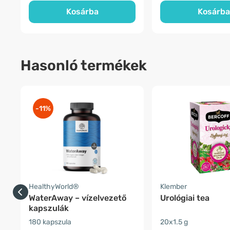
Kosárba
Kosárba
Hasonló termékek
-11%
HealthyWorld®
Klember
WaterAway – vízelvezető
Urológiai tea
kapszulák
180 kapszula
20x1.5 g