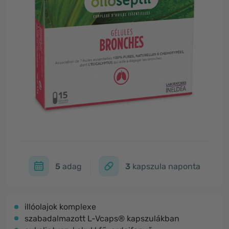
5
adag
3
kapszula naponta
illóolajok komplexe
szabadalmazott L-Vcaps® kapszulákban