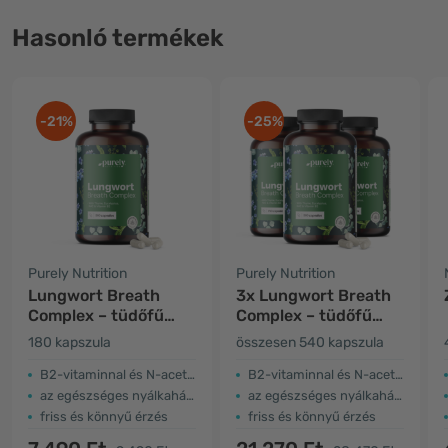
Hasonló termékek
-21%
-25%
Purely Nutrition
Purely Nutrition
Lungwort Breath
3x Lungwort Breath
Complex – tüdőfű
Complex – tüdőfű
kakukkfűvel és
kakukkfűvel és
180 kapszula
összesen 540 kapszula
eukaliptusszal
eukaliptusszal
B2-vitaminnal és N-acetil-L-ciszteinnel
B2-vitaminnal és N-acetil-L-ciszteinnel
az egészséges nyálkahártyákért
az egészséges nyálkahártyákért
friss és könnyű érzés
friss és könnyű érzés