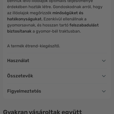
bennük lévő illóolajok optimális teljesítménye
érdekében hozták létre. Gondoskodnak arról, hogy
az illóolajok megőrizzék
minőségüket és
hatékonyságukat.
Ezenkívül ellenállnak a
gyomorsavnak, és hosszan tartó
felszabadulást
biztosítanak
a gyomor-bél traktusban.
A termék étrend-kiegészítő.
Használat
Összetevők
Figyelmeztetés
Gyakran vásároltak együtt