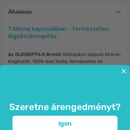
Általános
7 illóolaj kapszulában – természetes
légzéstámogatás.
Az OLIOSEPTIL® Bronhi
illóolajokon alapuló étrend-
kiegészítő. 100%-ban tiszta, természetes és
kemotípusos illóolajok komplexét tartalmazza.
A
kakukkfű
(Thymus vulgaris)
,
erdeifenyő
(
Pinus
sylvestris
)
és eukaliptusz
(Eucalyptus radiata)
illóolajához
további 4 illóolajat adunk, amelyek
együttesen szinergikus hatást fejtenek ki.
Szeretne árengedményt?
A kakukkfű támogatja a
száj és a torok
Igen
enyhítését.