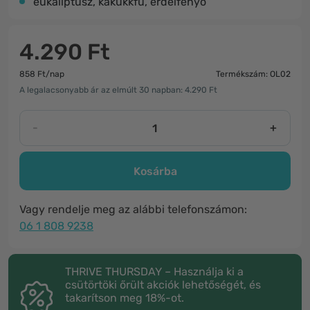
eukaliptusz, kakukkfű, erdeifenyő
4.290 Ft
858 Ft/nap
Termékszám: OL02
A legalacsonyabb ár az elmúlt 30 napban: 4.290 Ft
-
+
Kosárba
Vagy rendelje meg az alábbi telefonszámon:
06 1 808 9238
THRIVE THURSDAY – Használja ki a
csütörtöki őrült akciók lehetőségét, és
takarítson meg 18%-ot.