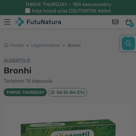
THRIVE THURSDAY – 18% kedvezmény
Adja hozzá a/az
CSUTORTOK
kódot
0
Főoldal
Légzőrendszer
Bronhi
OLIOSEPTIL®
Bronhi
Tartalom: 15 kapszula
THRIVE THURSDAY
0d 3h 8m 27s