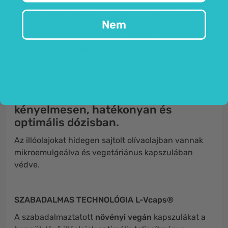
Ezenkívül a kakukkfű
antibakteriális hatású,
az
eukaliptusz pedig támogatja a légzőrendszer normál
Nem
működését, mivel nyugtatja a torkot és a garatot.
A erdeifenyő jótékony hatással van a
légzésre, a
légzőszervekre és a torokra is.
Illóolajok kapszulában –
kényelmesen, hatékonyan és
optimális dózisban.
Az illóolajokat hidegen sajtolt olívaolajban vannak
mikroemulgeálva és vegetáriánus kapszulában
védve.
SZABADALMAS TECHNOLÓGIA L-Vcaps®
A szabadalmaztatott
növényi vegán
kapszulákat a