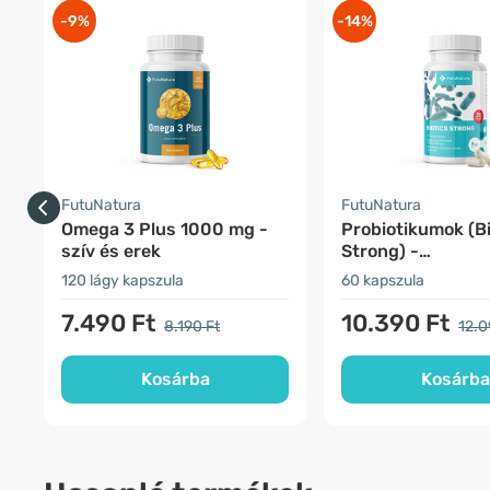
-9%
-14%
FutuNatura
FutuNatura
Omega 3 Plus 1000 mg -
Probiotikumok (Bi
szív és erek
Strong) -
emésztőrendszer
120 lágy kapszula
60 kapszula
7.490 Ft
10.390 Ft
8.190 Ft
12.0
Kosárba
Kosárba