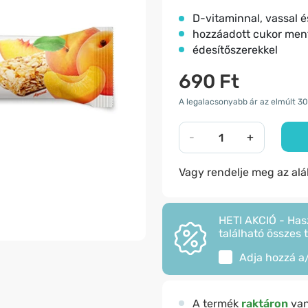
D-vitaminnal, vassal é
hozzáadott cukor men
édesítőszerekkel
690 Ft
A legalacsonyabb ár az elmúlt 30
-
+
Vagy rendelje meg az al
HETI AKCIÓ - Has
található összes 
Adja hozzá a
A termék
raktáron
va