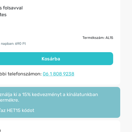
s folsavval
tes
Termékszám: AL15
 napban: 690 Ft
Kosárba
ábbi telefonszámon:
06 1 808 9238
ználja ki a 15% kedvezményt a kínálatunkban
termékre.
/az
HET15
kódot
n