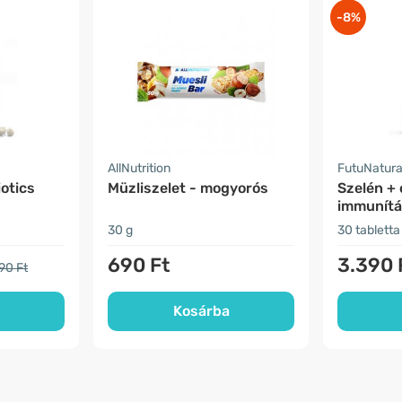
-8%
AllNutrition
FutuNatur
otics
Müzliszelet - mogyorós
Szelén + 
immunítá
30 g
30 tabletta
690 Ft
3.390 
90 Ft
Kosárba