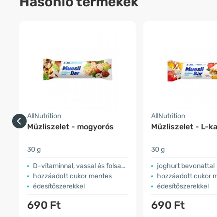
Hasonló termékek
AllNutrition
AllNutrition
Müzliszelet - mogyorós
Müzliszelet - L-ka
30 g
30 g
D-vitaminnal, vassal és folsavval
joghurt bevonattal
hozzáadott cukor mentes
hozzáadott cukor 
édesítőszerekkel
édesítőszerekkel
690 Ft
690 Ft