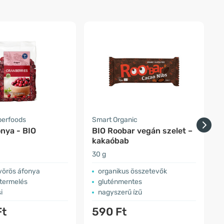
perfoods
Smart Organic
A
nya - BIO
BIO Roobar vegán szelet –
F
kakaóbab
30 g
1
 vörös áfonya
organikus összetevők
 termelés
gluténmentes
i
nagyszerű ízű
Ft
590 Ft