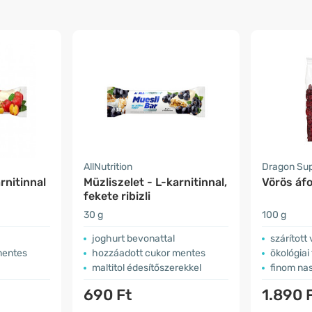
AllNutrition
Dragon Su
rnitinnal
Müzliszelet - L-karnitinnal,
Vörös áfo
fekete ribizli
30 g
100 g
joghurt bevonattal
szárított
mentes
hozzáadott cukor mentes
ökológiai
maltitol édesítőszerekkel
finom nas
690 Ft
1.890 