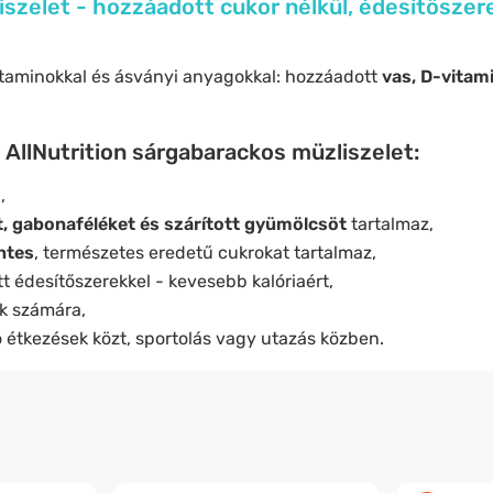
szelet - hozzáadott cukor nélkül, édesítőszere
taminokkal és ásványi anyagokkal: hozzáadott
vas, D-vitam
z AllNutrition sárgabarackos müzliszelet:
,
, gabonaféléket és szárított gyümölcsöt
tartalmaz,
ntes
, természetes eredetű cukrokat tartalmaz,
t édesítőszerekkel - kevesebb kalóriaért,
k számára,
 étkezések közt, sportolás vagy utazás közben.