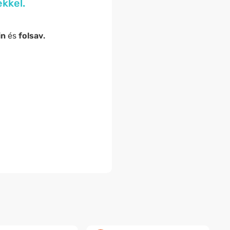
kkel.
in
és
folsav
.