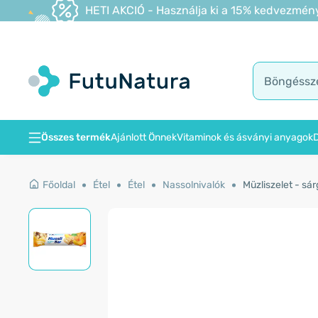
HETI AKCIÓ - Használja ki a 15% kedvezmény
Összes termék
Ajánlott Önnek
Vitaminok és ásványi anyagok
D
Főoldal
Étel
Étel
Nassolnivalók
Müzliszelet - sá