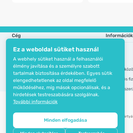
Cég
Információk
Ez a weboldal sütiket használ
Öko tanusítvány
Gyik
A webhely sütiket használ a felhasználói
Elérhetőségek
Márkák
élmény javítása és a személyre szabott
Rólunk
GDPR eszköz
tartalmak biztosítása érdekében. Egyes sütik
Szállítási és f
elengedhetetlenek az oldal megfelelő
működéséhez, míg mások opcionálisak, és a
Általános szer
hirdetések testreszabására szolgálnak.
További információk
Bankkártyás
Minden elfogadása
Copyright © 2012 - 2026   |   Be Healthy Group d.o.o.