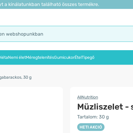
t a kínálatunkban található összes termékre.
iéta
Nemi élet
Méregtelenítés
Gumicukor
Étel
Tipegő
rgabarackos, 30 g
AllNutrition
Müzliszelet -
Tartalom: 30 g
HETI AKCIÓ