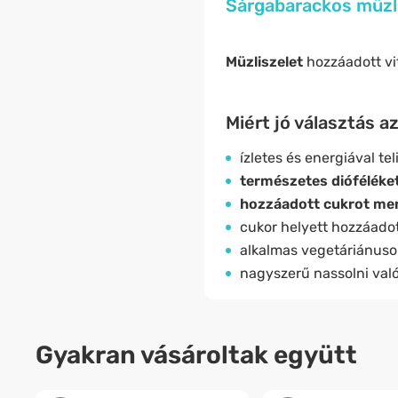
Sárgabarackos müzli
Müzliszelet
hozzáadott vi
Miért jó választás a
ízletes és energiával teli
természetes dióféléket
hozzáadott cukrot me
cukor helyett hozzáadot
alkalmas vegetáriánuso
nagyszerű nassolni való
Gyakran vásároltak együtt