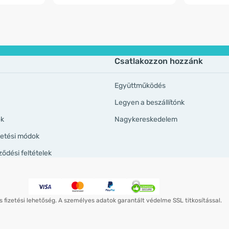
Csatlakozzon hozzánk
Együttműködés
Legyen a beszállítónk
ök
Nagykereskedelem
izetési módok
ződési feltételek
 fizetési lehetőség. A személyes adatok garantált védelme SSL titkosítással.