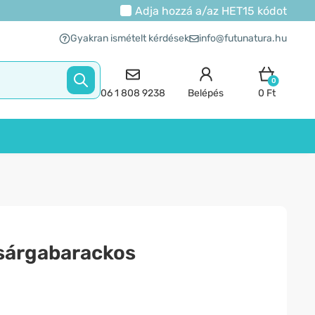
Adja hozzá a/az
HET15
kódot
Gyakran ismételt kérdések
info@futunatura.hu
0
06 1 808 9238
Belépés
0 Ft
 sárgabarackos