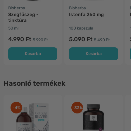
Bioherba
Bioherba
Szegfűszeg -
Istenfa 260 mg
tinktúra
50 ml
100 kapszula
4.990 Ft
5.090 Ft
5.990 Ft
5.490 Ft
Kosárba
Kosárba
Hasonló termékek
-4%
-33%