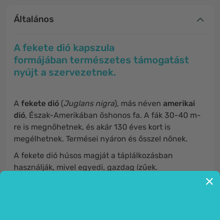
Általános
A fekete dió kapszula
formájában természetes támogatást
nyújt a szervezetnek.
A
fekete dió
(
Juglans nigra
), más néven
amerikai
dió
, Észak-Amerikában őshonos fa. A fák 30-40 m-
re is megnőhetnek, és akár 130 éves kort is
megélhetnek. Termései nyáron és ősszel nőnek.
A fekete dió húsos magját a táplálkozásban
használják, mivel egyedi, gazdag ízűek.
A
fekete dióhéjból
készítmények
készülnek, amelyeket széles körben használnak
tinktúrákban és étrend-kiegészítőkben.