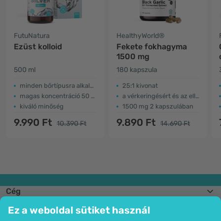
FutuNatura
HealthyWorld®
Ezüst kolloid
Fekete fokhagyma
1500 mg
500 ml
180 kapszula
minden bőrtípusra alkalmas
25:1 kivonat
magas koncentráció 50 ppm
a vérkeringésért és az ellenállásért
kiváló minőség
1500 mg 2 kapszulában
9.990 Ft
9.890 Ft
10.390 Ft
14.690 Ft
Cég
Információk
Ez a weboldal sütiket használ
Csatlakozzon hozzánk