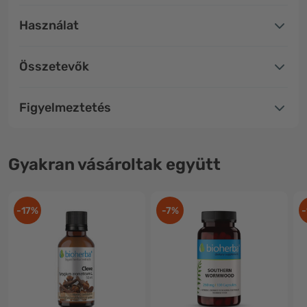
Használat
Összetevők
Figyelmeztetés
Gyakran vásároltak együtt
-17%
-7%
-