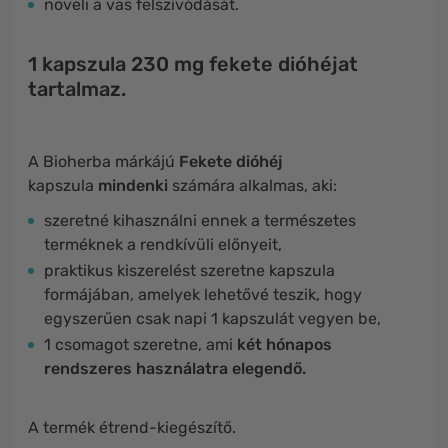
növeli a vas felszívódását.
1 kapszula 230 mg fekete dióhéjat
tartalmaz.
A Bioherba márkájú
Fekete dióhéj
kapszula
mindenki
számára alkalmas, aki:
szeretné kihasználni ennek a természetes
terméknek a rendkívüli előnyeit,
praktikus kiszerelést szeretne kapszula
formájában, amelyek lehetővé teszik, hogy
egyszerűen csak napi 1 kapszulát vegyen be,
1 csomagot szeretne, ami
két hónapos
rendszeres használatra elegendő.
A termék étrend-kiegészítő.