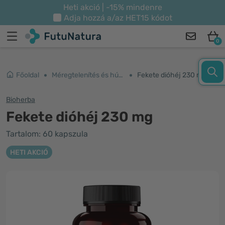
Heti akció | -15% mindenre
Adja hozzá a/az
HET15
kódot
0
Főoldal
Méregtelenítés és húgyutak
Fekete dióhéj 230 mg
Bioherba
Fekete dióhéj 230 mg
Tartalom: 60 kapszula
HETI AKCIÓ