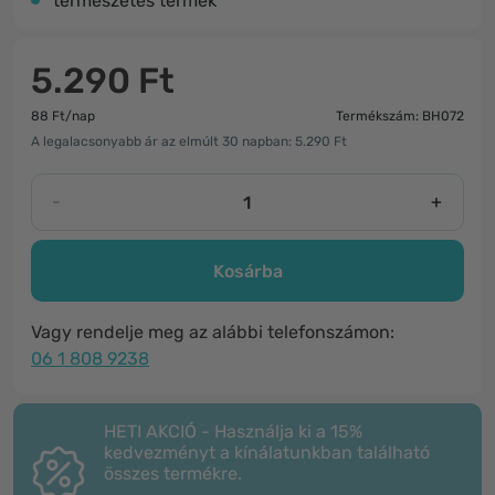
természetes termék
5.290 Ft
88 Ft/nap
Termékszám: BH072
A legalacsonyabb ár az elmúlt 30 napban: 5.290 Ft
-
+
Kosárba
Vagy rendelje meg az alábbi telefonszámon:
06 1 808 9238
HETI AKCIÓ - Használja ki a 15%
kedvezményt a kínálatunkban található
összes termékre.