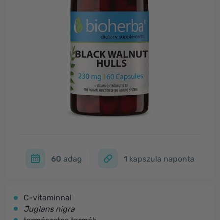
60
adag
1
kapszula naponta
C-vitaminnal
Juglans nigra