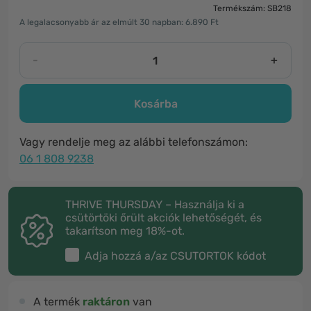
Termékszám: SB218
A legalacsonyabb ár az elmúlt 30 napban: 6.890 Ft
-
+
Kosárba
Vagy rendelje meg az alábbi telefonszámon:
06 1 808 9238
THRIVE THURSDAY – Használja ki a
csütörtöki őrült akciók lehetőségét, és
takarítson meg 18%-ot.
Adja hozzá a/az
CSUTORTOK
kódot
A termék
raktáron
van