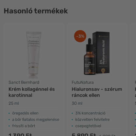
Hasonló termékek
-3%
Sanct Bernhard
FutuNatura
Krém kollagénnel és
Hialuronsav - szérum
karotinnal
ráncok ellen
25 ml
30 ml
öregedés ellen
3% koncentráció
a bőr fiatalos megjelenése
közvetlen felvitelre
frissíti a bőrt
csepegtetővel
1.390 Ft
5.890 Ft