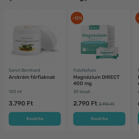
-13%
Sanct Bernhard
FutuNatura
Arckrém férfiaknak
Magnézium DIRECT
400 mg
100 ml
30 tasak
3.790 Ft
2.790 Ft
3.190 Ft
Kosárba
Kosárba