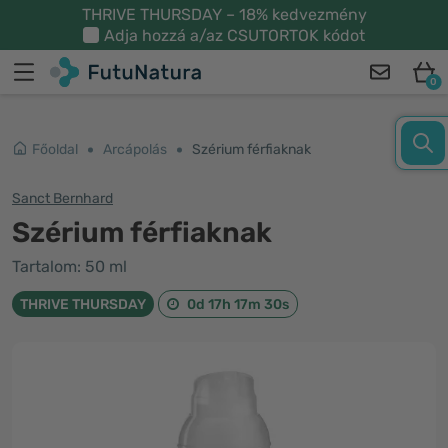
THRIVE THURSDAY – 18% kedvezmény
Adja hozzá a/az
CSUTORTOK
kódot
0
Főoldal
Arcápolás
Szérium férfiaknak
Sanct Bernhard
Szérium férfiaknak
Tartalom: 50 ml
THRIVE THURSDAY
0d 17h 17m 30s