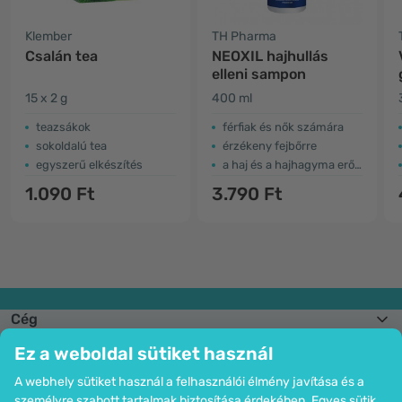
Klember
TH Pharma
Csalán tea
NEOXIL hajhullás
elleni sampon
15 x 2 g
400 ml
teazsákok
férfiak és nők számára
sokoldalú tea
érzékeny fejbőrre
egyszerű elkészítés
a haj és a hajhagyma erősítése
1.090 Ft
3.790 Ft
Cég
Információk
Ez a weboldal sütiket használ
Csatlakozzon hozzánk
Segítség és megrendelések
A webhely sütiket használ a felhasználói élmény javítása és a
személyre szabott tartalmak biztosítása érdekében. Egyes sütik