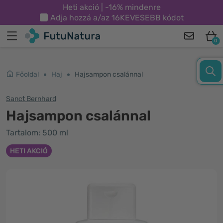
Heti akció | -16% mindenre
Adja hozzá a/az
16KEVESEBB
kódot
0
Főoldal
Haj
Hajsampon csalánnal
Sanct Bernhard
Hajsampon csalánnal
Tartalom: 500 ml
HETI AKCIÓ