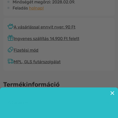
Minőségét megőrzi:
2028.02.09.
Feladás
holnap!
A vásárlással ennyit nyer: 90 Ft
Ingyenes szállítás 14.900 Ft felett
Fizetési mód
MPL, GLS futárszolgálat
Termékinformáció
Általános
Hajsampon csalánnal - mindennapi