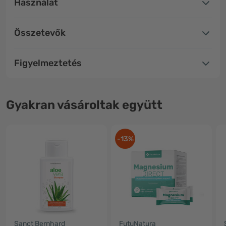
Használat
Összetevők
Figyelmeztetés
Gyakran vásároltak együtt
-13%
Sanct Bernhard
FutuNatura