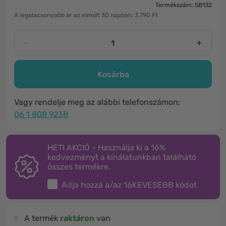
Termékszám: SB132
A legalacsonyabb ár az elmúlt 30 napban: 3.790 Ft
-
+
Kosárba
Vagy rendelje meg az alábbi telefonszámon:
06 1 808 9238
HETI AKCIÓ - Használja ki a 16%
kedvezményt a kínálatunkban található
összes termékre.
Adja hozzá a/az
16KEVESEBB
kódot
A termék
raktáron
van