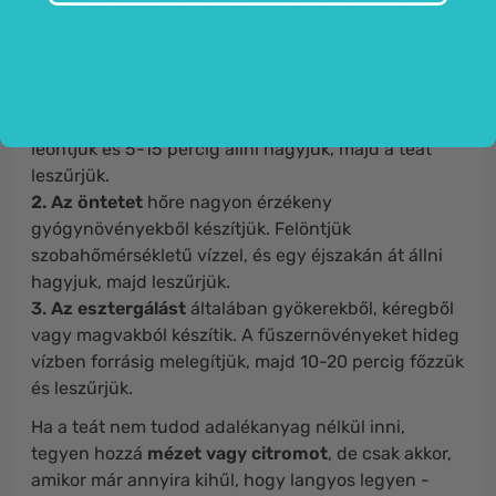
mindig frissen és
az egyes növényekre vonatkozó
utasítások
szerint készítsük el.
Háromféleképpen
lehet gyógyteát készíteni.
1. A főzet
a gyógytea leggyakoribb formája. A
szárított növényeket 90 fokos forrásban lévő vízzel
leöntjük és 5-15 percig állni hagyjuk, majd a teát
leszűrjük.
2. Az öntetet
hőre nagyon érzékeny
gyógynövényekből készítjük. Felöntjük
szobahőmérsékletű vízzel, és egy éjszakán át állni
hagyjuk, majd leszűrjük.
3.
Az esztergálást
általában gyökerekből, kéregből
vagy magvakból készítik. A fűszernövényeket hideg
vízben forrásig melegítjük, majd 10-20 percig főzzük
és leszűrjük.
Ha a teát nem tudod adalékanyag nélkül inni,
tegyen hozzá
mézet vagy citromot
, de csak akkor,
amikor már annyira kihűl, hogy langyos legyen -