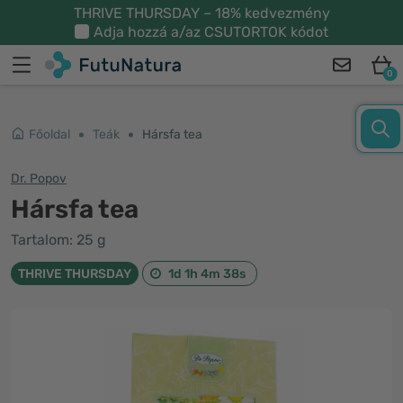
THRIVE THURSDAY – 18% kedvezmény
Adja hozzá a/az
CSUTORTOK
kódot
0
Főoldal
Teák
Hársfa tea
Dr. Popov
Hársfa tea
Tartalom: 25 g
THRIVE THURSDAY
1d 1h 4m 38s