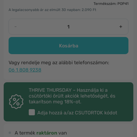
Termékszám: POP41
A legalacsonyabb ár az elmúlt 30 napban: 2.090 Ft
-
+
Kosárba
Vagy rendelje meg az alábbi telefonszámon:
06 1 808 9238
THRIVE THURSDAY – Használja ki a
csütörtöki őrült akciók lehetőségét, és
takarítson meg 18%-ot.
Adja hozzá a/az
CSUTORTOK
kódot
A termék
raktáron
van