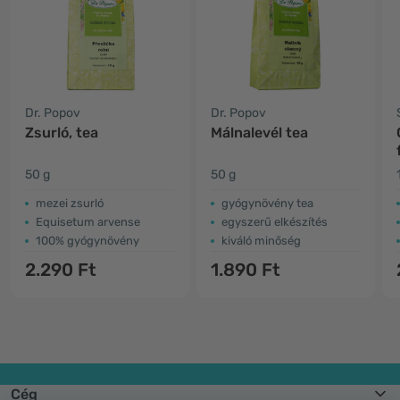
Dr. Popov
Dr. Popov
Zsurló, tea
Málnalevél tea
50 g
50 g
mezei zsurló
gyógynövény tea
Equisetum arvense
egyszerű elkészítés
100% gyógynövény
kiváló minőség
2.290 Ft
1.890 Ft
Cég