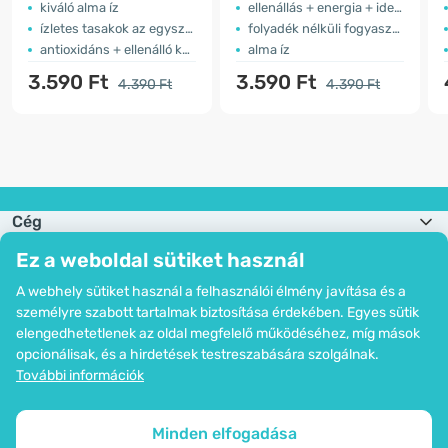
kiváló alma íz
ellenállás + energia + idegrendszer
ízletes tasakok az egyszerű használat érdekében
folyadék nélküli fogyasztás
antioxidáns + ellenálló képesség + energia
alma íz
3.590 Ft
3.590 Ft
4.390 Ft
4.390 Ft
Cég
Információk
Ez a weboldal sütiket használ
Csatlakozzon hozzánk
Segítség és megrendelések
A webhely sütiket használ a felhasználói élmény javítása és a
személyre szabott tartalmak biztosítása érdekében. Egyes sütik
elengedhetetlenek az oldal megfelelő működéséhez, míg mások
opcionálisak, és a hirdetések testreszabására szolgálnak.
Bankkártyás fizetési lehetőség. A személyes adatok garantált védelme
További információk
SSL titkosítással.
Copyright © 2012 - 2026   |   Be Healthy Group d.o.o.
Az oldal térképe
Cookie-k használata
Cookie-k beállítása
Minden elfogadása