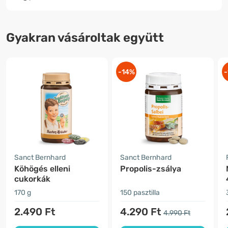
Gyakran vásároltak együtt
-14%
-
Sanct Bernhard
Sanct Bernhard
Köhögés elleni
Propolis-zsálya
cukorkák
170 g
150 pasztilla
2.490 Ft
4.290 Ft
4.990 Ft