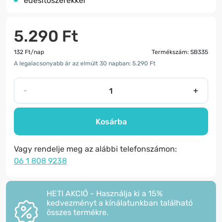
édesítőszerekkel
5.290 Ft
132 Ft/nap
Termékszám: SB335
A legalacsonyabb ár az elmúlt 30 napban: 5.290 Ft
-
+
Kosárba
Vagy rendelje meg az alábbi telefonszámon:
06 1 808 9238
HETI AKCIÓ - Használja ki a 15%
kedvezményt a kínálatunkban található
összes termékre.