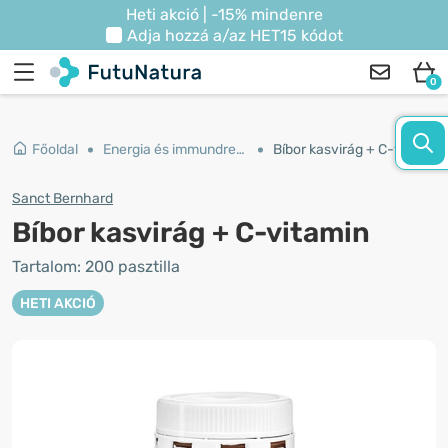
Heti akció | -15% mindenre
Adja hozzá a/az
HET15
kódot
0
Főoldal
Energia és immundrendszer
Bíbor kasvirág + C-vitamin
Sanct Bernhard
Bíbor kasvirág + C-vitamin
Tartalom: 200 pasztilla
HETI AKCIÓ