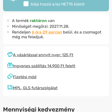
Adja hozzá a/az
HET15
kódot
A termék
raktáron
van
Minőségét megőrzi:
2027.11.28.
Rendeljen
6 óra 29 percen
belül, és a csomagot
még ma feladjuk.
A vásárlással ennyit nyer: 125 Ft
Ingyenes szállítás 14.900 Ft felett
Fizetési mód
MPL, GLS futárszolgálat
Mennyiségi kedvezmény