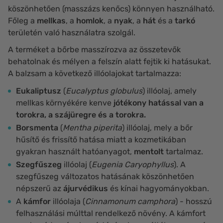
köszönhetően (masszázs kenőcs) könnyen használható.
Főleg a
mellkas
, a
homlok
, a
nyak
, a
hát
és a
tarkó
területén való használatra szolgál.
A terméket a bőrbe masszírozva az összetevők
behatolnak és mélyen a felszín alatt fejtik ki hatásukat.
A balzsam a következő illóolajokat tartalmazza:
Eukaliptusz
(
Eucalyptus globulus
) illóolaj, amely
mellkas környékére kenve
j
ótékony hatással van a
torokra, a szájüregre és a torokra.
Borsmenta
(
Mentha piperita
) illóolaj, mely a bőr
hűsítő és frissítő hatása miatt a kozmetikában
gyakran használt hatóanyagot,
mentolt
tartalmaz.
Szegfűszeg
illóolaj (
Eugenia Caryophyllus
). A
szegfűszeg változatos hatásának köszönhetően
népszerű az
ájurvédikus
és kínai hagyományokban.
A
kámfor
illóolaja (
Cinnamonum camphora
) - hosszú
felhasználási múlttal rendelkező növény. A kámfort