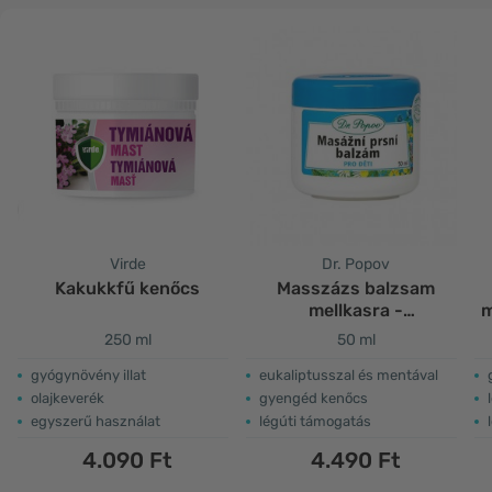
Virde
Dr. Popov
Kakukkfű kenőcs
Masszázs balzsam
mellkasra -
m
gyermekeknek
250 ml
50 ml
gyógynövény illat
eukaliptusszal és mentával
olajkeverék
gyengéd kenőcs
egyszerű használat
légúti támogatás
4.090 Ft
4.490 Ft