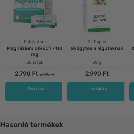
FutuNatura
Dr. Popov
Magnézium DIRECT 400
Gyógytea a légutaknak
K
mg
30 tasak
50 g
2.790 Ft
2.990 Ft
3.190 Ft
Kosárba
Kosárba
Hasonló termékek