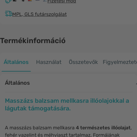
Fizetési mód
MPL, GLS futárszolgálat
Termékinformáció
Általános
Használat
Összetevők
Figyelmeztet
Általános
Masszázs balzsam mellkasra illóolajokkal a
lágutak támogatására.
A masszázs balzsam mellkasra
4 természetes illóolajat
,
fehér vazelint és méhviaszt tartalmaz. Formájának