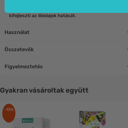
könnyű alkalmazást tesz lehetővé a masszázs során,
a masszázs során hő keletkezik, ami teljesen
kifejleszti az illóolajok hatását.
Használat
Összetevők
Figyelmeztetés
Gyakran vásároltak együtt
-13%