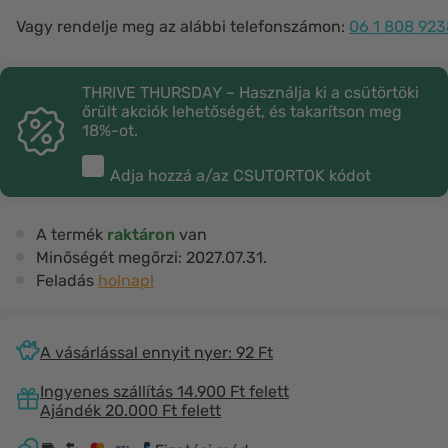
Vagy rendelje meg az alábbi telefonszámon:
06 1 808 923
THRIVE THURSDAY – Használja ki a csütörtöki
őrült akciók lehetőségét, és takarítson meg
18%-ot.
Adja hozzá a/az
CSUTORTOK
kódot
A termék
raktáron
van
Minőségét megőrzi:
2027.07.31.
Feladás
holnap!
A vásárlással ennyit nyer: 92 Ft
Ingyenes szállítás 14.900 Ft felett
Ajándék 20.000 Ft felett