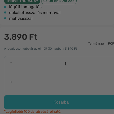
THRIVE THURSDAY
0d 8h 29m 26s
légúti támogatás
eukaliptusszal és mentával
méhviasszal
3.890 Ft
Termékszám: PO
A legalacsonyabb ár az elmúlt 30 napban: 3.890 Ft
-
+
Kosárba
*Legfeljebb 100 darab vásárolható.