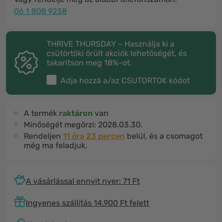
06 1 808 9238
THRIVE THURSDAY – Használja ki a
csütörtöki őrült akciók lehetőségét, és
takarítson meg 18%-ot.
Adja hozzá a/az
CSUTORTOK
kódot
A termék
raktáron
van
Minőségét megőrzi:
2028.03.30.
Rendeljen
11 óra 23 percen
belül, és a csomagot
még ma feladjuk.
A vásárlással ennyit nyer: 71 Ft
Ingyenes szállítás 14.900 Ft felett