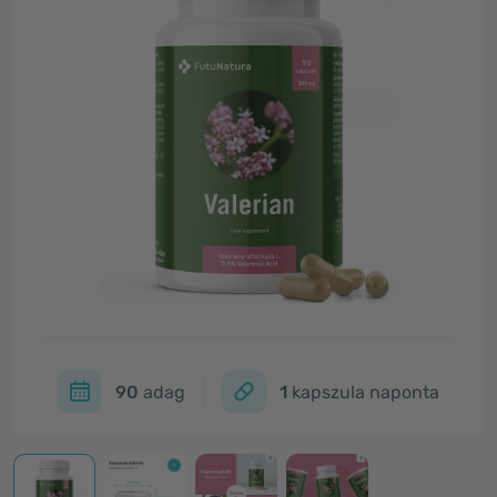
90
adag
1
kapszula naponta