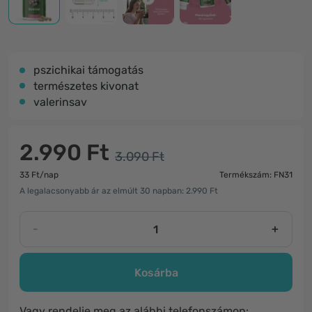
pszichikai támogatás
természetes kivonat
valerinsav
2.990 Ft
3.090 Ft
33 Ft/nap
Termékszám: FN31
A legalacsonyabb ár az elmúlt 30 napban: 2.990 Ft
-
+
Kosárba
Vagy rendelje meg az alábbi telefonszámon: