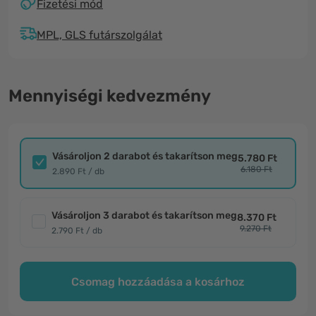
Fizetési mód
MPL, GLS futárszolgálat
Mennyiségi kedvezmény
Vásároljon 2 darabot és takarítson meg
5.780 Ft
6.180 Ft
2.890 Ft / db
Vásároljon 3 darabot és takarítson meg
8.370 Ft
9.270 Ft
2.790 Ft / db
Csomag hozzáadása a kosárhoz