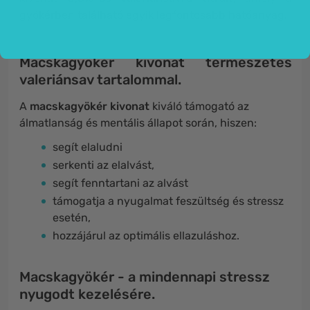
gyökérben található egyik legfontosabb hatóanyag.
Macskagyökér kivonat természetes
valeriánsav tartalommal.
A
macskagyökér kivonat
kiváló támogató az
álmatlanság és mentális állapot során, hiszen:
segít elaludni
serkenti az elalvást,
segít fenntartani az alvást
támogatja a nyugalmat feszültség és stressz
esetén,
hozzájárul az optimális ellazuláshoz.
Macskagyökér - a mindennapi stressz
nyugodt kezelésére.