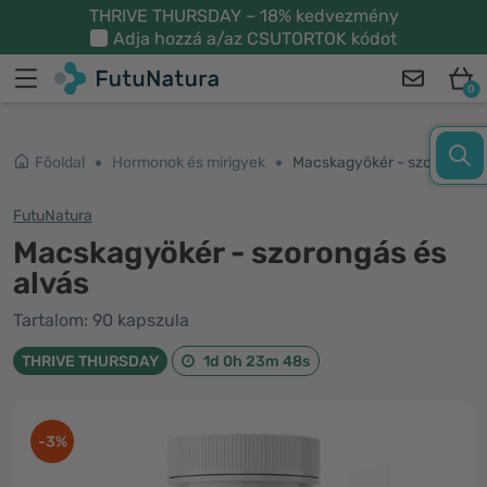
THRIVE THURSDAY – 18% kedvezmény
Adja hozzá a/az
CSUTORTOK
kódot
0
Főoldal
Hormonok és mirigyek
Macskagyökér - szorongás és alvás
FutuNatura
Macskagyökér - szorongás és
alvás
Tartalom: 90 kapszula
THRIVE THURSDAY
1d 0h 23m 48s
-3%