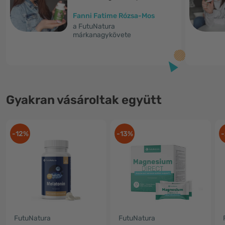
Fanni Fatime Rózsa-Mos
a FutuNatura
márkanagykövete
Gyakran vásároltak együtt
-12%
-13%
-
FutuNatura
FutuNatura