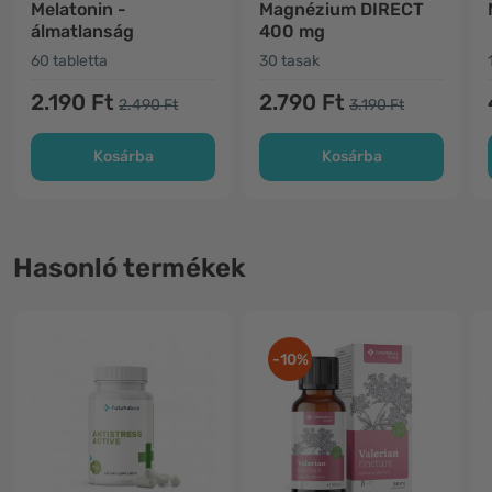
Melatonin -
Magnézium DIRECT
álmatlanság
400 mg
60 tabletta
30 tasak
2.190 Ft
2.790 Ft
2.490 Ft
3.190 Ft
Kosárba
Kosárba
Hasonló termékek
-10%