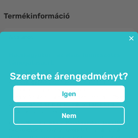
Termékinformáció
Általános
Macskagyökér - az alvás természetes
támogatásáért.
Szeretne árengedményt?
A
macskagyökér
(
Valeriana officinalis L.
), más néven
valeriána, Európa-szerte rendkívül népszerű
Igen
növény. Az alvást támogató képessége miatt
''herb
of dreams''
néven is emlegetik, ami azt jelenti, hogy
az álmok gyógynövénye.
Nem
A FutuNatura márkájú
Macskagyökér tabletták
a
macskagyökér száraz kivonatát
tartalmazzák. A
kivonat
0,3%-os valeriánsavra titrált
, amely a