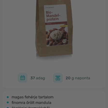
37
adag
20
g naponta
​magas fehérje tartalom
finomra őrölt mandula