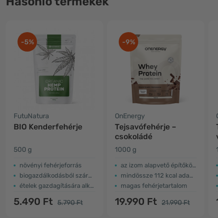
Hasonló termékek
-5%
-9%
FutuNatura
OnEnergy
BIO Kenderfehérje
Tejsavófehérje –
csokoládé
500 g
1000 g
​növényi fehérjeforrás
az izom alapvető építőkövei
biogazdálkodásból származó termék
mindössze 112 kcal adagonként
ételek gazdagítására alkalmas
magas fehérjetartalom
5.490 Ft
19.990 Ft
5.790 Ft
21.990 Ft