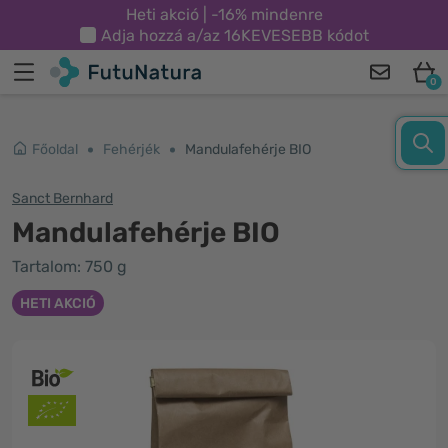
Heti akció | -16% mindenre
Adja hozzá a/az
16KEVESEBB
kódot
0
Főoldal
Fehérjék
Mandulafehérje BIO
Sanct Bernhard
Mandulafehérje BIO
Tartalom: 750 g
HETI AKCIÓ