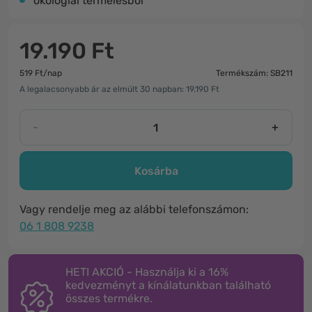
ökológiai termelésből
19.190 Ft
519 Ft/nap
Termékszám: SB211
A legalacsonyabb ár az elmúlt 30 napban: 19.190 Ft
-
+
Kosárba
Vagy rendelje meg az alábbi telefonszámon:
06 1 808 9238
HETI AKCIÓ - Használja ki a 16%
kedvezményt a kínálatunkban található
összes termékre.