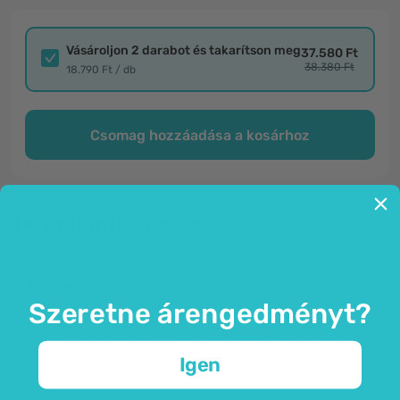
Vásároljon 2 darabot és takarítson meg
37.580 Ft
38.380 Ft
18.790 Ft / db
Csomag hozzáadása a kosárhoz
Termékinformáció
Általános
Szeretne árengedményt?
Mandulafehérje – nagyon magas fehérje
tartalom (50 - 55%).
Igen