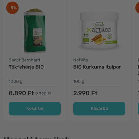
-5%
-
Sanct Bernhard
NatVita
Tökfehérje BIO
BIO Kurkuma italpor
1000 g
100 g
8.890 Ft
2.990 Ft
9.390 Ft
Kosárba
Kosárba