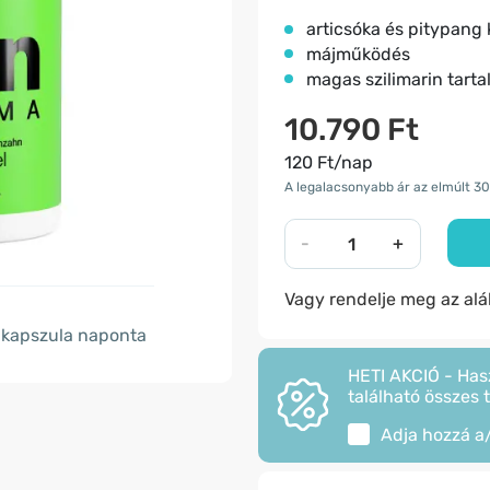
articsóka és pitypang 
májműködés
magas szilimarin tart
10.790 Ft
120 Ft/nap
A legalacsonyabb ár az elmúlt 30
-
+
Vagy rendelje meg az al
kapszula naponta
HETI AKCIÓ - Has
található összes 
Adja hozzá a