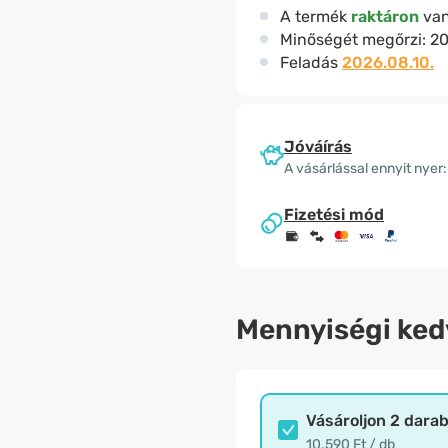
A termék
raktáron
va
Minőségét megőrzi:
20
Feladás
2026.08.10.
Jóváírás
A vásárlással ennyit nyer:
Fizetési mód
Mennyiségi ke
Vásároljon 2 dara
10.590 Ft / db