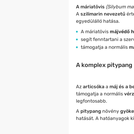
A máriatövis
(Silybum ma
A
szilimarin nevezetű
ért
egyedülálló hatása.
A máriatövis
májvédő ha
segít fenntartani a sze
támogatja a normális
m
A komplex pitypang 
Az
articsóka
a
máj és a b
támogatja a normális
vérz
legfontosabb.
A
pitypang
növény
gyök
hatását. A hatóanyagok k