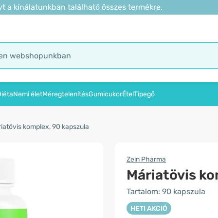
t a kínálatunkban található összes termékre.
iéta
Nemi élet
Méregtelenítés
Gumicukor
Étel
Tipegő
iatövis komplex, 90 kapszula
Zein Pharma
Máriatövis k
Tartalom: 90 kapszula
HETI AKCIÓ