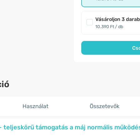
Vásároljon 3 dara
10.390 Ft / db
Cs
ió
Használat
Összetevők
- teljeskörű támogatás a máj normális működé