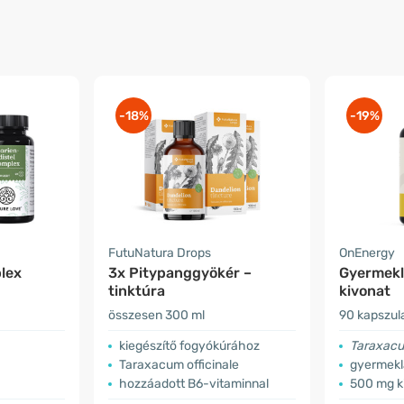
-18%
-19%
FutuNatura Drops
OnEnergy
lex
3x Pitypanggyökér –
Gyermekl
tinktúra
kivonat
összesen 300 ml
90 kapszul
kiegészítő fogyókúrához
Taraxacum
Taraxacum officinale
gyermekl
hozzáadott B6-vitaminnal
500 mg k