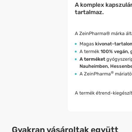
A komplex kapszulán
tartalmaz.
A ZeinPharma® márka álta
Magas
kivonat-tartalo
A termék
100% vegán, 
A terméket
gyógyszerip
Nauheimben, Hessenb
®
A
ZeinPharma
máriatö
A termék étrend-kiegészít
Gyakran vásároltak együtt