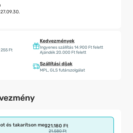
n
27.09.30.
Kedvezmények
Ingyenes szállítás 14.900 Ft felett
 255 Ft
Ajándék 20.000 Ft felett
Szállítási díjak
MPL, GLS futárszolgálat
dvezmény
bot és takarítson meg
21.180 Ft
21.580 Ft