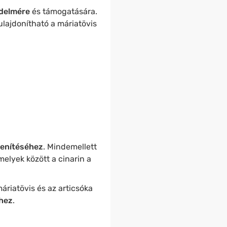
édelmére
és támogatására.
lajdonítható a máriatövis
enítéséhez
. Mindemellett
elyek között a cinarin a
riatövis és az articsóka
hez
.