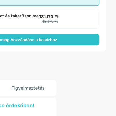
bot és takarítson meg
31.170 Ft
32.370 Ft
omag hozzáadása a kosárhoz
Figyelmeztetés
se érdekében!