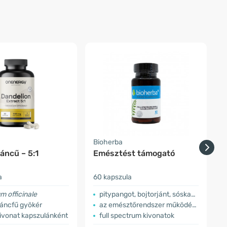
Bioherba
O
áncű – 5:1
Emésztést támogató
a
60 kapszula
ö
 officinale
pitypangot, bojtorjánt, sóskaborbolyát tartalmaz
áncfű gyökér
az emésztőrendszer működése
ivonat kapszulánként
full spectrum kivonatok