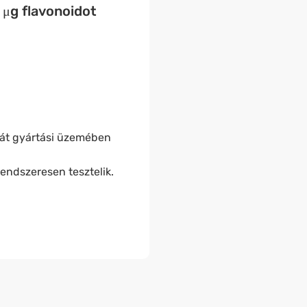
 μg flavonoidot
ját gyártási üzemében
endszeresen tesztelik.