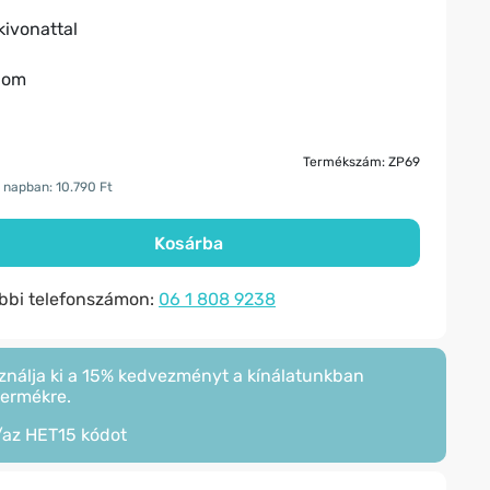
kivonattal
alom
Termékszám: ZP69
 napban: 10.790 Ft
Kosárba
ábbi telefonszámon:
06 1 808 9238
ználja ki a 15% kedvezményt a kínálatunkban
termékre.
/az
HET15
kódot