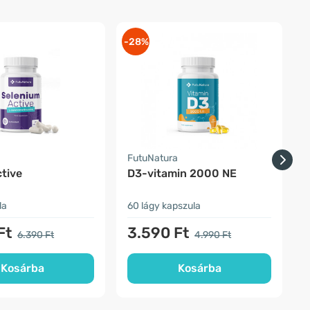
-28%
-
a
FutuNatura
Z
tive
D3-vitamin 2000 NE
K
la
60 lágy kapszula
6
Ft
3.590 Ft
6.390 Ft
4.990 Ft
Kosárba
Kosárba