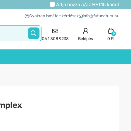
Adja hozzá a/az
HET15
kódot
Gyakran ismételt kérdések
info@futunatura.hu
0
06 1 808 9238
Belépés
0 Ft
omplex