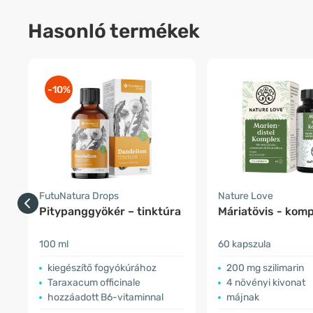
Hasonló termékek
-10%
FutuNatura Drops
Nature Love
Pitypanggyökér – tinktúra
Máriatövis - komp
100 ml
60 kapszula
kiegészítő fogyókúrához
200 mg szilimarin
Taraxacum officinale
4 növényi kivonat
hozzáadott B6-vitaminnal
májnak