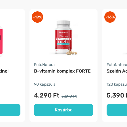
-19%
-16%
FutuNatura
FutuNatur
inol
B-vitamin komplex FORTE
Szelén Ac
90 kapszula
120 kapszu
4.290 Ft
5.390 
5.290 Ft
Kosárba