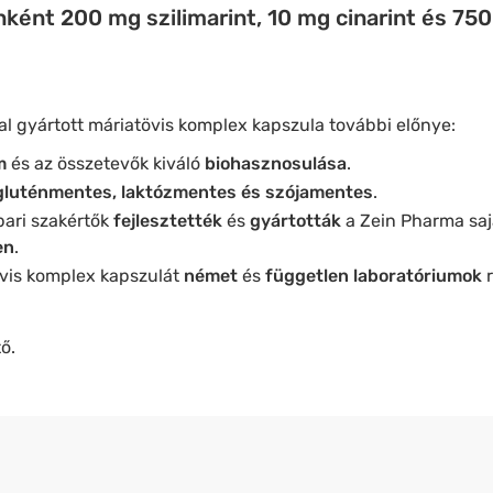
ként 200 mg szilimarint, 10 mg cinarint és 750
l gyártott máriatövis komplex kapszula további előnye:
m
és az összetevők kiváló
biohasznosulása
.
gluténmentes, laktózmentes és szójamentes
.
ari szakértők
fejlesztették
és
gyártották
a Zein Pharma sa
en
.
vis komplex kapszulát
német
és
független laboratóriumok
r
ő.