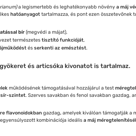
rianum)
a legismertebb és leghatékonyabb növény
a máj v
ékes
hatóanyagot
tartalmazza, és pont ezen összetevőnek tu
tással bír
(megvédi a májat),
rvezet természetes
tisztító funkcióját
,
ájműködést
és
serkenti az emésztést
.
gyökeret és articsóka kivonatot is tartalmaz.
elek
működésének támogatásával hozzájárul a test
méregtel
sír-szintet
. Szerves savakban és fenol savakban gazdag, am
ere
flavonoidokban
gazdag
,
amelyek kiválóan támogatják a má
iegyensúlyozott kombinációja ideális
a máj méregtelenítésé