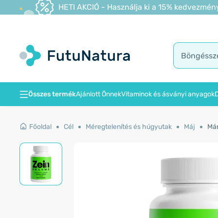
HETI AKCIÓ - Használja ki a 15% kedvezmény
Összes termék
Ajánlott Önnek
Vitaminok és ásványi anyagok
D
Főoldal
Cél
Méregtelenítés és húgyutak
Máj
Már