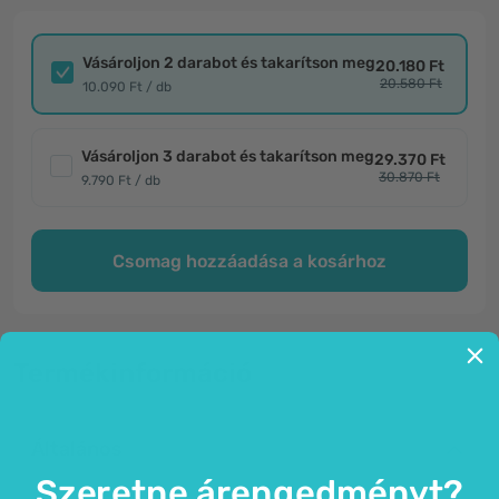
Vásároljon 2 darabot és takarítson meg
20.180 Ft
20.580 Ft
10.090 Ft / db
Vásároljon 3 darabot és takarítson meg
29.370 Ft
30.870 Ft
9.790 Ft / db
Csomag hozzáadása a kosárhoz
Termékinformáció
Általános
Szeretne árengedményt?