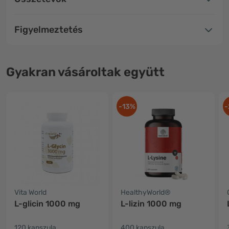
Figyelmeztetés
Gyakran vásároltak együtt
-13%
-
Vita World
HealthyWorld®
L-glicin 1000 mg
L-lizin 1000 mg
120 kapszula
400 kapszula