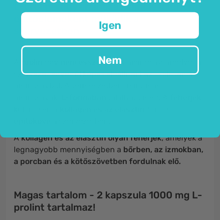
L-prolin - egy aminosav, amely a fehérje
építőelemeként működik a
Igen
szervezetben.
Nem
A
prolin
egy
nem esszenciális
aminosav, amelyet a
szervezet egyedül képes előállítani az L-glutamát
aminosavból. A természetben, mint más
aminosavak,
L-formában
található meg. A
fehérjék
,
különösen a
kollagén és az elasztin
fontos
építőköve
a szervezetben.
A
kollagén és az elasztin olyan fehérjék
, amelyek a
legnagyobb mennyiségben a
bőrben, az izmokban,
a porcban és a kötőszövetben fordulnak elő.
Magas tartalom - 2 kapszula 1000 mg L-
prolint tartalmaz!