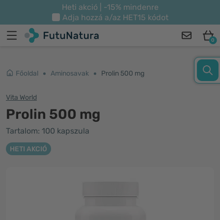
Heti akció | -15% mindenre
Adja hozzá a/az
HET15
kódot
0
Főoldal
Aminosavak
Prolin 500 mg
Vita World
Prolin 500 mg
Tartalom: 100 kapszula
HETI AKCIÓ