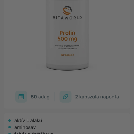
50
adag
2
kapszula naponta
aktív L alakú
aminosav