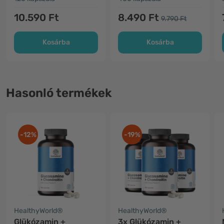
10.590 Ft
8.490 Ft
9.790 Ft
Kosárba
Kosárba
Hasonló termékek
-12%
-19%
HealthyWorld®
HealthyWorld®
Glükózamin +
3x Glükózamin +