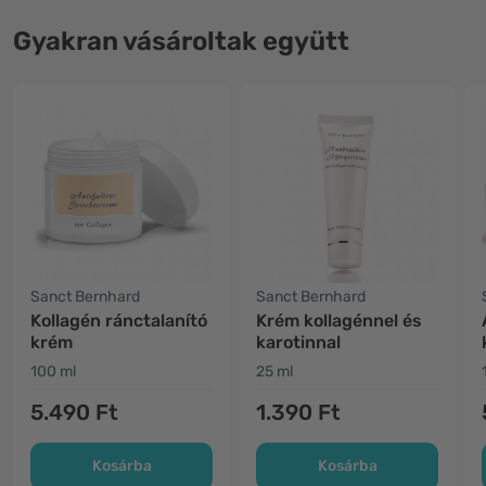
Gyakran vásároltak együtt
Sanct Bernhard
Sanct Bernhard
Kollagén ránctalanító
Krém kollagénnel és
krém
karotinnal
100 ml
25 ml
5.490 Ft
1.390 Ft
Kosárba
Kosárba