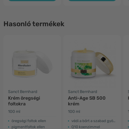
Hasonló termékek
Sanct Bernhard
Sanct Bernhard
Krém öregségi
Anti-Age SB 500
foltokra
krém
100 ml
100 ml
öregségi foltok ellen
védi a bőrt a szabad gyököktől
pigmentfoltok ellen
Q10 koenzimmel