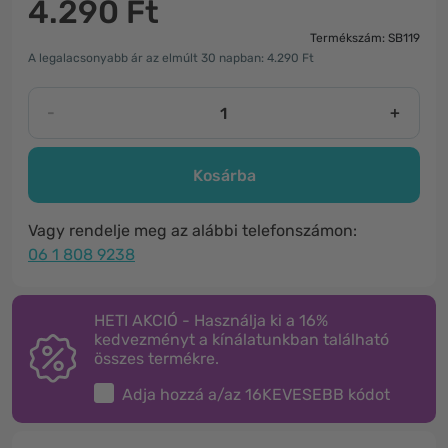
4.290 Ft
Termékszám: SB119
A legalacsonyabb ár az elmúlt 30 napban: 4.290 Ft
-
+
Kosárba
Vagy rendelje meg az alábbi telefonszámon:
06 1 808 9238
HETI AKCIÓ - Használja ki a 16%
kedvezményt a kínálatunkban található
összes termékre.
Adja hozzá a/az
16KEVESEBB
kódot