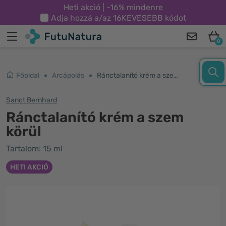
Heti akció | -16% mindenre
Adja hozzá a/az
16KEVESEBB
kódot
0
Főoldal
Arcápolás
Ránctalanító krém a szem körül
Sanct Bernhard
Ránctalanító krém a szem
körül
Tartalom: 15 ml
HETI AKCIÓ