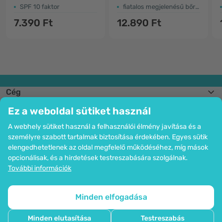
SPF 10 faktor
fiatalos megjelenésű bőrért
7.390 Ft
12.890 Ft
Cég
Információk
Ez a weboldal sütiket használ
Csatlakozzon hozzánk
Segítség és megrendelések
A webhely sütiket használ a felhasználói élmény javítása és a
személyre szabott tartalmak biztosítása érdekében. Egyes sütik
elengedhetetlenek az oldal megfelelő működéséhez, míg mások
opcionálisak, és a hirdetések testreszabására szolgálnak.
Bankkártyás fizetési lehetőség. A személyes adatok garantált védelme
További információk
SSL titkosítással.
Copyright © 2012 - 2026   |   Be Healthy Group d.o.o.
Az oldal térképe
Cookie-k használata
Cookie-k beállítása
Minden elfogadása
Minden elutasítása
Testreszabás