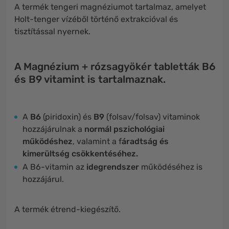
A termék tengeri magnéziumot tartalmaz, amelyet
Holt-tenger vízéből történő extrakcióval és
tisztítással nyernek.
A Magnézium + rózsagyökér tabletták B6
és B9 vitamint is tartalmaznak.
A
B6
(piridoxin) és
B9
(folsav/folsav) vitaminok
hozzájárulnak a
normál pszichológiai
működéshez
, valamint a f
áradtság és
kimerültség csökkentéséhez.
A B6-vitamin az
idegrendszer
működéséhez is
hozzájárul.
A termék étrend-kiegészítő.