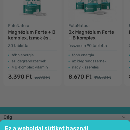
FutuNatura
FutuNatura
Magnézium Forte + B
3x Magnézium Forte
komplex, izmok és
+ B komplex
idegek
30 tabletta
összesen 90 tabletta
több energia
több energia
az idegrendszernek
az idegrendszernek
4 B-komplex vitamin
nagy kiszerelés
3.390 Ft
8.670 Ft
3.690 Ft
11.070 Ft
Cég
Információk
Ez a weboldal sütiket használ
Csatlakozzon hozzánk