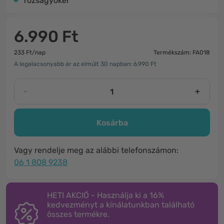
rózsagyökér
6.990 Ft
233 Ft/nap
Termékszám: FA018
A legalacsonyabb ár az elmúlt 30 napban: 6.990 Ft
-
+
Kosárba
Vagy rendelje meg az alábbi telefonszámon:
06 1 808 9238
HETI AKCIÓ - Használja ki a 16%
kedvezményt a kínálatunkban található
összes termékre.