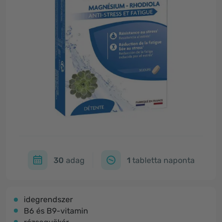
30
adag
1
tabletta naponta
idegrendszer
B6 és B9-vitamin