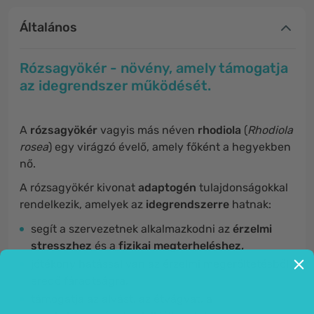
Általános
Rózsagyökér - növény, amely támogatja
az idegrendszer működését.
A
rózsagyökér
vagyis más néven
rhodiola
(
Rhodiola
rosea
) egy virágzó évelő, amely főként a hegyekben
nő.
A rózsagyökér kivonat
adaptogén
tulajdonságokkal
rendelkezik, amelyek az
idegrendszerre
hatnak:
segít a szervezetnek alkalmazkodni az
érzelmi
stresszhez
és a
fizikai megterheléshez,
jótékony hatással van az érzelmi megerőltetésből
eredő fáradtságra,
támogatja az alvást, az étvágyat, a