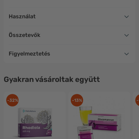
Használat
Összetevők
Figyelmeztetés
Gyakran vásároltak együtt
-32%
-13%
-