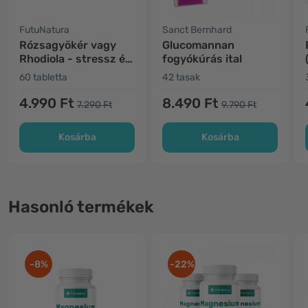
FutuNatura
Sanct Bernhard
Rózsagyökér vagy
Glucomannan
Rhodiola - stressz és
fogyókúrás ital
hangulat
60 tabletta
42 tasak
4.990 Ft
8.490 Ft
7.290 Ft
9.790 Ft
Kosárba
Kosárba
Hasonló termékek
-8%
-22%