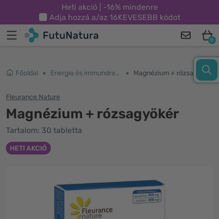
Heti akció | -16% mindenre
Adja hozzá a/az
16KEVESEBB
kódot
0
Főoldal
Energia és immundrendszer
Magnézium + rózsagyökér
Fleurance Nature
Magnézium + rózsagyökér
Tartalom: 30 tabletta
HETI AKCIÓ