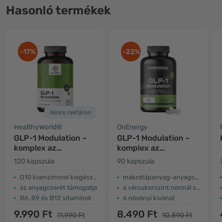
Hasonló termékek
-17%
-22%
Nincs raktáron
HealthyWorld®
OnEnergy
GLP-1 Modulation –
GLP-1 Modulation –
komplex az
komplex az
anyagcsere
anyagcsere
120 kapszula
90 kapszula
támogatására
támogatására
Q10 koenzimmel kiegészítve
makrotápanyag-anyagcsere támogatása
az anyagcserét támogatja
a vércukorszint normál szinten tartása
B6, B9 és B12 vitaminok
6 növényi kivonat
9.990 Ft
8.490 Ft
11.990 Ft
10.890 Ft