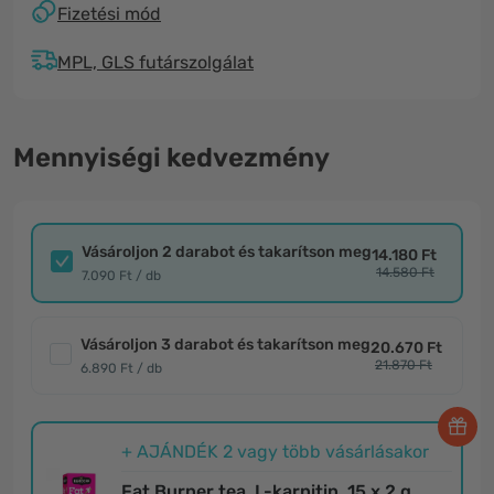
Fizetési mód
MPL, GLS futárszolgálat
Mennyiségi kedvezmény
Vásároljon 2 darabot és takarítson meg
14.180 Ft
14.580 Ft
7.090 Ft / db
Vásároljon 3 darabot és takarítson meg
20.670 Ft
21.870 Ft
6.890 Ft / db
+ AJÁNDÉK 2 vagy több vásárlásakor
Fat Burner tea, L-karnitin, 15 x 2 g