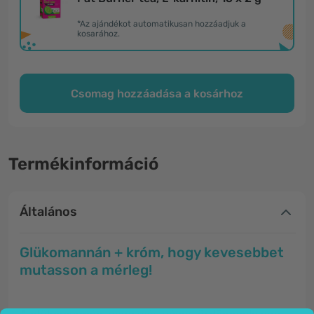
*Az ajándékot automatikusan hozzáadjuk a
kosarához.
Csomag hozzáadása a kosárhoz
Termékinformáció
Általános
Glükomannán + króm, hogy kevesebbet
mutasson a mérleg!