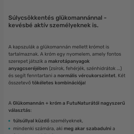
Súlycsökkentés glükomannánnal -
kevésbé aktív személyeknek is.
A kapszulák a glükomannán mellett krómot is
tartalmaznak. A króm egy nyomelem, amely fontos
szerepet játszik a
makrotápanyagok
anyagcseréjében
(zsírok, fehérjék, szénhidrátok ...)
és segít fenntartani a
normális vércukorszintet
. Két
összetevő
tökéletes kombinációja
!
A
Glükomannán + króm a FutuNaturától
nagyszerű
választás
:
túlsúllyal küzdő
személyeknek,
mindenki számára, aki
meg akar szabadulni
a