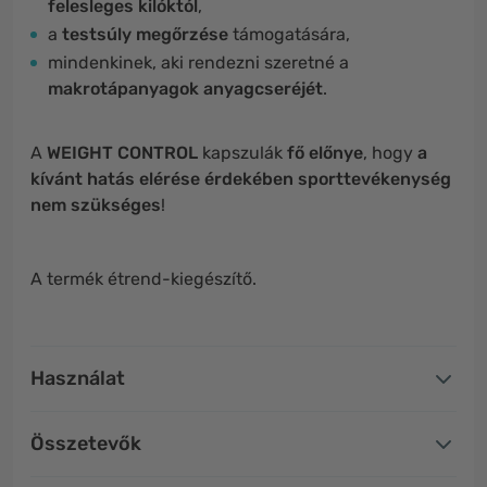
felesleges kilóktól
,
a
testsúly megőrzése
támogatására,
mindenkinek, aki rendezni szeretné a
makrotápanyagok anyagcseréjét
.
A
WEIGHT CONTROL
kapszulák
fő előnye
, hogy
a
kívánt hatás elérése érdekében sporttevékenység
nem szükséges
!
A termék étrend-kiegészítő.
Használat
Összetevők