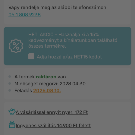
Vagy rendelje meg az alábbi telefonszámon:
06 1 808 9238
HETI AKCIÓ - Használja ki a 15%
kedvezményt a kínálatunkban található
összes termékre.
Adja hozzá a/az
HET15
kódot
A termék
raktáron
van
Minőségét megőrzi:
2028.04.30.
Feladás
2026.08.10.
A vásárlással ennyit nyer: 172 Ft
Ingyenes szállítás 14.900 Ft felett