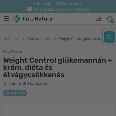
Heti akció | -15% mindenre
Adja hozzá a/az
HET15
kódot
0
Főoldal
Fogyás és diéta
Weight Control glükomannán + króm, diéta és étvágycsökkenés
FutuNatura
Weight Control glükomannán +
króm, diéta és
étvágycsökkenés
Tartalom: 180 kapszula
HETI AKCIÓ