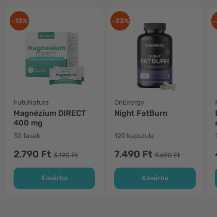
-13%
-23%
-
FutuNatura
OnEnergy
Magnézium DIRECT
Night FatBurn
400 mg
30 tasak
120 kapszula
2.790 Ft
7.490 Ft
3.190 Ft
9.690 Ft
Kosárba
Kosárba