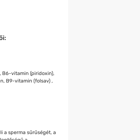
i:
 B6-vitamin (piridoxin),
n, B9-vitamin (folsav) ,
i a sperma sűrűségét, a
elentőségű a