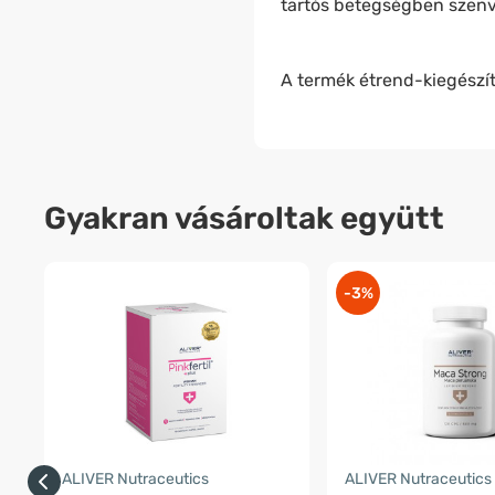
tartós betegségben szenve
A termék étrend-kiegészít
Gyakran vásároltak együtt
-3%
ALIVER Nutraceutics
ALIVER Nutraceutics