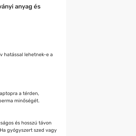
ványi anyag és
v hatással lehetnek-e a
aptopra a térden,
 sperma minőségét.
nságos és hosszú távon
. Ha gyógyszert szed vagy