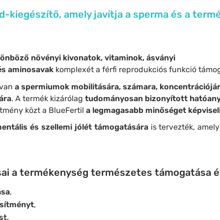
nd-kiegészítő, amely javítja a sperma és a ter
lönböző növényi kivonatok, vitaminok, ásványi
 és aminosavak
komplexét a férfi reprodukciós funkció támo
 van
a spermiumok mobilitására, számara, koncentrációjára
ára
. A termék kizárólag
tudományosan bizonyított
hatóan
tmény közt a BlueFertil
a legmagasabb minőséget képvisel
entális és szellemi jólét
támogatására
is tervezték, amely 
tásai a termékenység természetes támogatása 
ása
,
jesítményt
,
st,