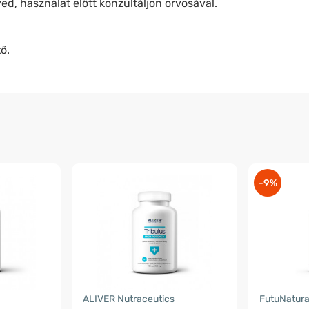
d, használat előtt konzultáljon orvosával.
ő.
-9%
ALIVER Nutraceutics
FutuNatur