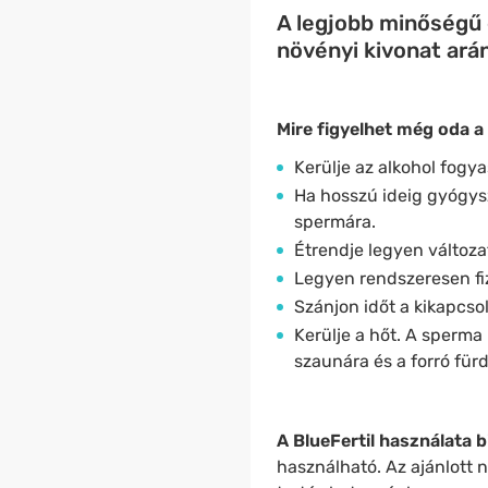
A legjobb minőségű 
növényi kivonat ará
Mire figyelhet még oda a 
Kerülje az alkohol fogya
Ha hosszú ideig gyógys
spermára.
Étrendje legyen változa
Legyen rendszeresen fizi
Szánjon időt a kikapcso
Kerülje a hőt. A sperma
szaunára és a forró für
A BlueFertil használata 
használható. Az ajánlott 