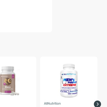
-
a
AllNutrition
E