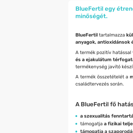
BlueFertil egy étre
minőségét.
BlueFertil
tartalmazza
kü
anyagok, antioxidánsok
A termék pozitív hatással
és a ejakulátum térfogat
termékenység javító készí
A termék összetételét a
m
családtervezés során.
A BlueFertil fő ha
a szexualitás fenntart
támogatja
a fizikai tel
támogatja a szaporodá