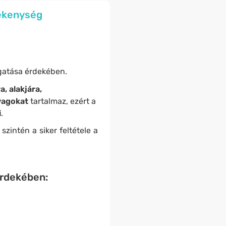
mékenység
gatása érdekében.
, alakjára,
yagokat
tartalmaz, ezért a
i
.
szintén a siker feltétele a
érdekében: