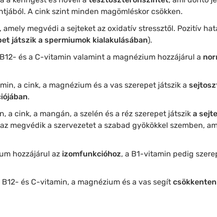
jából. A cink szint minden magömléskor csökken.
 amely megvédi a sejteket az oxidatív stressztől. Pozitív hat
et játszik a spermiumok kialakulásában
).
, B12- és a C-vitamin valamint a magnézium hozzájárul a
nor
amin, a cink, a magnézium és a vas szerepet játszik a
sejtos
ciójában
.
n, a cink, a mangán, a szelén és a réz szerepet játszik
a sejt
zaz megvédik a szervezetet a szabad gyökökkel szemben, am
um hozzájárul az
izomfunkcióhoz
, a B1-vitamin pedig szerep
, B12- és C-vitamin, a magnézium és a vas segít
csökkenteni