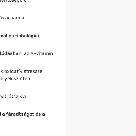
ással van a
mál pszichológiai
ztódásban
, az A-vitamin
ek
oxidatív stresszel
elyek szintén
et játszik a
 a fáradtságot és a