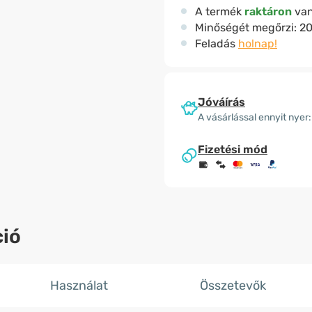
A termék
raktáron
va
Minőségét megőrzi:
20
Feladás
holnap!
Jóváírás
A vásárlással ennyit nyer:
Fizetési mód
ió
Használat
Összetevők