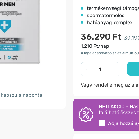
termékenységi támog
spermatermelés
hatóanyag komplex
36.290 Ft
39.19
1.210 Ft/nap
A legalacsonyabb ár az elmúlt 30
-
+
Vagy rendelje meg az al
kapszula naponta
HETI AKCIÓ - Has
található összes 
Adja hozzá a