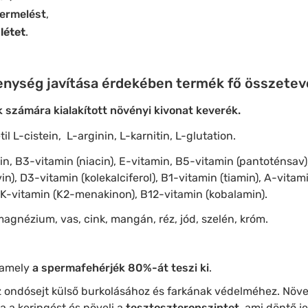
ermelést
,
létet
.
enység javítása érdekében termék fő összetevő
k számára kialakított növényi kivonat keverék.
til L-cistein, L-arginin, L-karnitin, L-glutation.
in, B3-vitamin (niacin), E-vitamin, B5-vitamin (pantoténsav),
in), D3-vitamin (kolekalciferol), B1-vitamin (tiamin), A-vitami
, K-vitamin (K2-menakinon), B12-vitamin (kobalamin).
magnézium, vas, cink, mangán, réz, jód, szelén, króm.
 amely
a spermafehérjék 80%-át teszi ki
.
 ondósejt külső burkolásához és farkának védelméhez. Növel
a a keringést és növeli a
tesztoszteronszintet
, ami döntő j