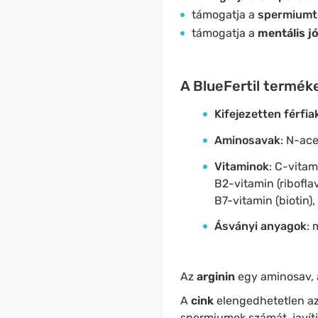
támogatja a
spermiumt
támogatja a
mentális jó
A BlueFertil termék
Kifejezetten férfia
Aminosavak
: N-ace
Vitaminok
: C-vitam
B2-vitamin (riboflav
B7-vitamin (biotin)
Ásványi anyagok
: 
Az
arginin
egy aminosav,
A
cink
elengedhetetlen az
spermiumok számát, javítj