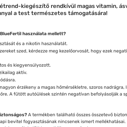
étrend-kiegészítő rendkívül magas vitamin, ás
nnyal a test természetes támogatására!
BlueFertil használata mellett?
sztását és a nikotin használatát.
zereket szed, kérdezze meg kezelőorvosát, hogy ezek negatí
tos és kiegyensúlyozott.
kailag aktív.
lódásra.
 nagyon érzékeny a magas hőmérsékletre, szoros nadrágra, l
dőre. A fűtött autóülések szintén negatívan befolyásolják a
biztonságos?
A termékben található összes összetevő bizto
napi bevitel fogyasztásának nincsenek ismert mellékhatásai