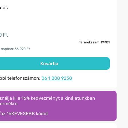
atás
0 Ft
Termékszám: KW01
 napban: 36.290 Ft
Kosárba
ábbi telefonszámon:
06 1 808 9238
ználja ki a 16% kedvezményt a kínálatunkban
termékre.
/az
16KEVESEBB
kódot