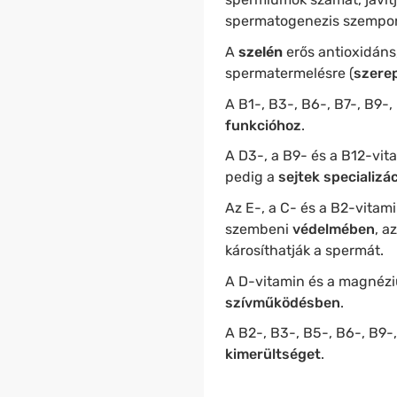
spermatogenezis szempont
A
szelén
erős antioxidáns,
spermatermelésre (
szerep
A B1-, B3-, B6-, B7-, B9-
funkcióhoz
.
A D3-, a B9- és a B12-vit
pedig a
sejtek specializá
Az E-, a C- és a B2-vitami
szembeni
védelmében
, a
károsíthatják a spermát.
A D-vitamin és a magnézi
szívműködésben
.
A B2-, B3-, B5-, B6-, B9-
kimerültséget
.