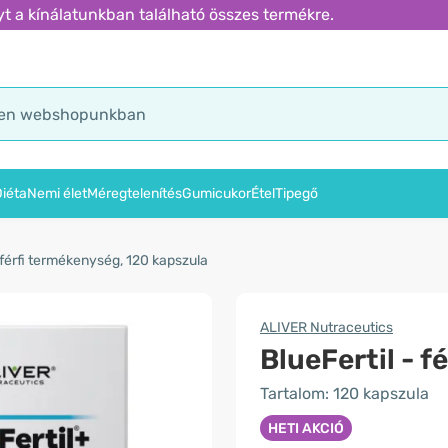
t a kínálatunkban található összes termékre.
iéta
Nemi élet
Méregtelenítés
Gumicukor
Étel
Tipegő
- férfi termékenység, 120 kapszula
ALIVER Nutraceutics
BlueFertil - 
Tartalom: 120 kapszula
HETI AKCIÓ