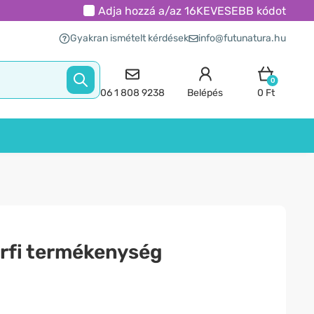
Adja hozzá a/az
16KEVESEBB
kódot
Gyakran ismételt kérdések
info@futunatura.hu
0
06 1 808 9238
Belépés
0 Ft
férfi termékenység