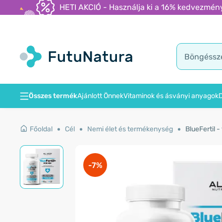
HETI AKCIÓ - Használja ki a 16% kedvezmény
Összes termék
Ajánlott Önnek
Vitaminok és ásványi anyagok
D
Főoldal
Cél
Nemi élet és termékenység
BlueFertil 
-7%