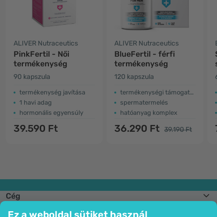
ALIVER Nutraceutics
ALIVER Nutraceutics
PinkFertil - Női
BlueFertil - férfi
termékenység
termékenység
90 kapszula
120 kapszula
termékenység javítása
termékenységi támogatás
1 havi adag
spermatermelés
hormonális egyensúly
hatóanyag komplex
39.590 Ft
36.290 Ft
39.190 Ft
Cég
Információk
Ez a weboldal sütiket használ