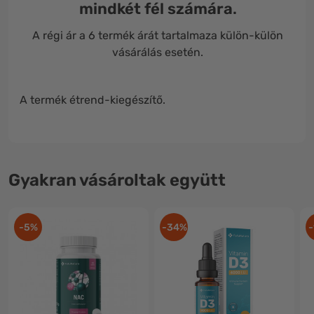
mindkét fél számára
.
A régi ár a 6 termék árát tartalmaza külön-külön
vásárálás esetén.
A termék étrend-kiegészítő.
Gyakran vásároltak együtt
-5%
-34%
-