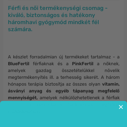
Férfi és női termékenységi csomag -
kiváló, biztonságos és hatékony
háromhavi gyógymód mindkét fél
számára.
A készlet forradalmian új termékeket tartalmaz - a
BlueFertil
férfiaknak és a
PinkFertil
a nőknek,
amelyek gazdag összetételükkel növelik
megtermékenyítés ill. a terhesség sikerét. A három
hónapos terápia biztosítja az összes olyan
vitamin,
ásványi anyag és egyéb tápanyag megfelelő
mennyiségét,
amelyek nélkülözhetetlenek a férfiak
és a nők
reproduktív funkcióinak megfelelő
működéséhez
.