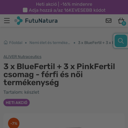
Heti akció | -16% mindenre
Adja hozzá a/az
16KEVESEBB
kódot
0
Főoldal
Nemi élet és termékenység
3 x BlueFertil + 3 x PinkFertil csomag - férfi és női termékenység
ALIVER Nutraceutics
3 x BlueFertil + 3 x PinkFertil
csomag - férfi és női
termékenység
Tartalom: készlet
HETI AKCIÓ
-7%