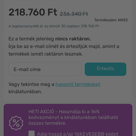
218.760 Ft
236.340 Ft
Termékszám: KM23
A legalacsonyabb ár az elmúlt 30 napban: 218.760 Ft
Ez a termék jelenleg
nincs raktáron.
Írja be az e-mail címét és értesítjük majd, amint a
termékek ismét raktáron lesznek.
Értesíts
Vagy tekintse meg a
hasonló termékeket
kínálatunkban.
HETI AKCIÓ - Használja ki a 16%
kedvezményt a kínálatunkban található
összes termékre.
Adja hozzá a/az
16KEVESEBB
kódot