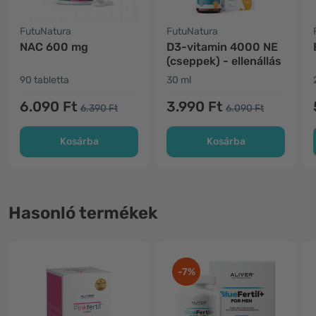
FutuNatura
FutuNatura
NAC 600 mg
D3-vitamin 4000 NE
(cseppek) - ellenállás
90 tabletta
30 ml
6.090 Ft
3.990 Ft
6.390 Ft
6.090 Ft
Kosárba
Kosárba
Hasonló termékek
-7%