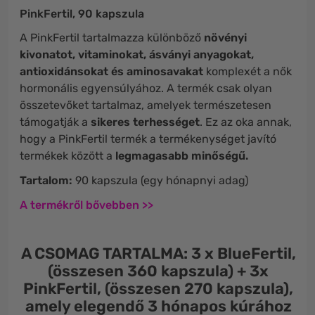
PinkFertil, 90 kapszula
A PinkFertil tartalmazza különböző
növényi
kivonatot, vitaminokat, ásványi anyagokat,
antioxidánsokat és aminosavakat
komplexét a nők
hormonális egyensúlyához. A termék csak olyan
összetevőket tartalmaz, amelyek természetesen
támogatják a
sikeres terhességet
. Ez az oka annak,
hogy a PinkFertil termék a termékenységet javító
termékek között a
legmagasabb minőségű.
Tartalom:
90 kapszula (egy hónapnyi adag)
A termékről bővebben >>
A CSOMAG TARTALMA: 3 x BlueFertil,
(összesen 360 kapszula) + 3x
PinkFertil, (összesen 270 kapszula),
amely elegendő 3 hónapos kúrához