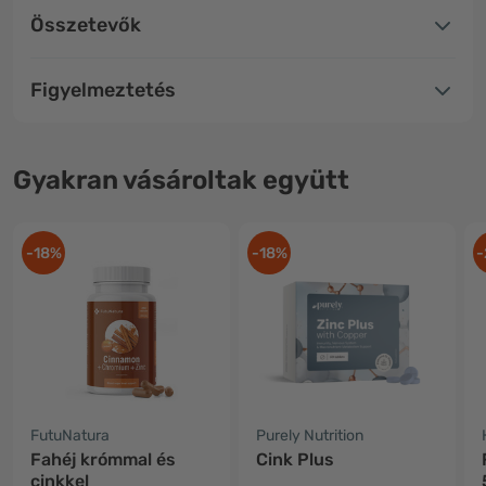
Összetevők
Figyelmeztetés
Gyakran vásároltak együtt
-18%
-18%
-
FutuNatura
Purely Nutrition
Fahéj krómmal és
Cink Plus
cinkkel