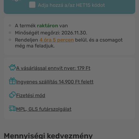
Adja hozzá a/az
HET15
kódot
A termék
raktáron
van
Minőségét megőrzi:
2026.11.30.
Rendeljen
4 óra 4 percen
belül, és a csomagot
még ma feladjuk.
A vásárlással ennyit nyer: 179 Ft
Ingyenes szállítás 14.900 Ft felett
Fizetési mód
MPL, GLS futárszolgálat
Mennyiségi kedvezmény