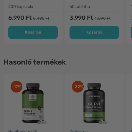
200 kapszula
60 tabletta
6.990 Ft
3.990 Ft
8.490 Ft
4.890 Ft
Kosárba
Kosárba
Hasonló termékek
-17%
-22%
HealthyWorld®
OnEnergy