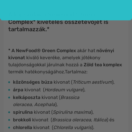
A kapszulák a NewFood® Green
Complex* kivételes összetevőjét is
tartalmazzák.*
* A NewFood® Green Complex
akár hat
növényi
kivonat
kiváló keveréke, amelyek jótékony
tulajdonságokkal járulnak hozzá a
Zöld tea komplex
termék hatékonyságához.Tartalmaz:
közönséges búza
kivonat
(
Triticum aestivum
),
árpa
kivonat
(
Hordeum vulgare
),
kelkáposzta
kivonat
(
Brassica
oleracea, Acephala
),
spirulina
kivonat
(
Spirulina maxima
),
brokkoli
kivonat
(
Brassica oleracea, Itálica
) és
chlorella
kivonat
(
Chlorella vulgaris
).