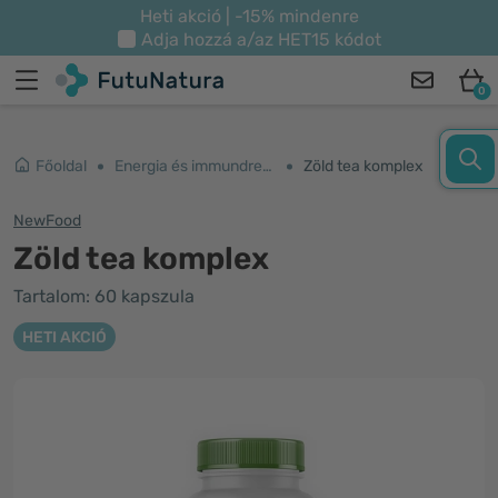
Heti akció | -15% mindenre
Adja hozzá a/az
HET15
kódot
0
Főoldal
Energia és immundrendszer
Zöld tea komplex
NewFood
Zöld tea komplex
Tartalom: 60 kapszula
HETI AKCIÓ