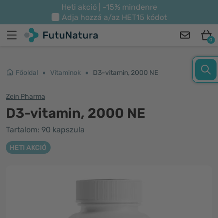
Heti akció | -15% mindenre
Adja hozzá a/az
HET15
kódot
0
Főoldal
Vitaminok
D3-vitamin, 2000 NE
Zein Pharma
D3-vitamin, 2000 NE
Tartalom: 90 kapszula
HETI AKCIÓ