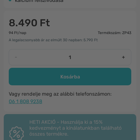
kalcium felszívódása
8.490 Ft
94 Ft/nap
Termékszám: ZP43
A legalacsonyabb ár az elmúlt 30 napban: 5.790 Ft
-
+
Kosárba
Vagy rendelje meg az alábbi telefonszámon:
06 1 808 9238
HETI AKCIÓ - Használja ki a 15%
kedvezményt a kínálatunkban található
összes termékre.