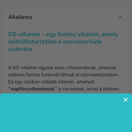
Általános
D3-vitamin - egy fontos vitamin, amely
nélkülözhetetlen a szervezetünk
számára.
A D3-vitamin egyike azon vitaminoknak, amelyek
számos fontos funkciót látnak el szervezetünkben.
Ez egy zsírban oldódó vitamin, amelyet
''napfényvitaminnak''
is neveznek, mivel a bőrben
képződik, amikor a napsugárzásnak kitettük.
A D3-vitamin szedése különösen ősszel, télen és
tavasszal
ajánlott, amikor a napsugarak
kevésbé
intenzívek, de különösen fontos a szedése, amikor
főként beltérben tartózkodunk (még nyáron is).