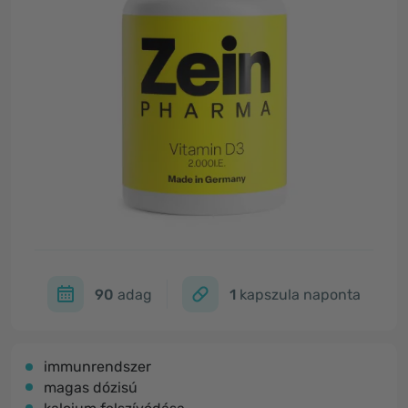
90
adag
1
kapszula naponta
immunrendszer
magas dózisú