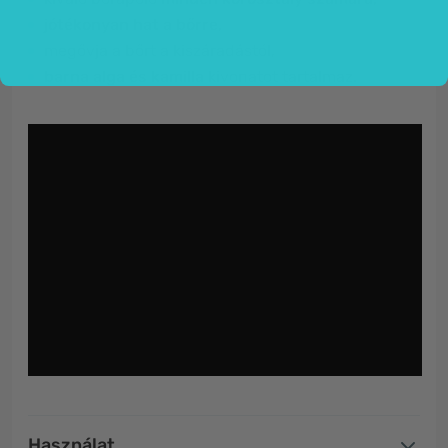
jótékonyan hat a bőrre,
megővja a bőrt a kiszáradástól,
barna alga és kamilla
kivonatot tartalmaz.
Használat