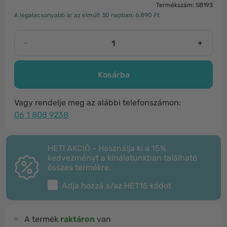
Termékszám: SB193
A legalacsonyabb ár az elmúlt 30 napban: 6.890 Ft
-
+
Kosárba
Vagy rendelje meg az alábbi telefonszámon:
06 1 808 9238
HETI AKCIÓ - Használja ki a 15%
kedvezményt a kínálatunkban található
összes termékre.
Adja hozzá a/az
HET15
kódot
A termék
raktáron
van