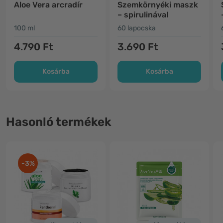
Aloe Vera arcradír
Szemkörnyéki maszk
– spirulinával
100 ml
60 lapocska
4.790 Ft
3.690 Ft
Kosárba
Kosárba
Hasonló termékek
-3%