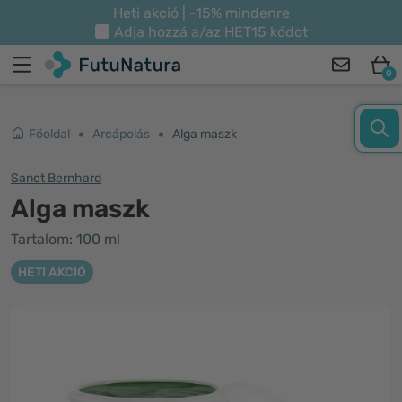
Heti akció | -15% mindenre
Adja hozzá a/az
HET15
kódot
0
Főoldal
Arcápolás
Alga maszk
Sanct Bernhard
Alga maszk
Tartalom: 100 ml
HETI AKCIÓ