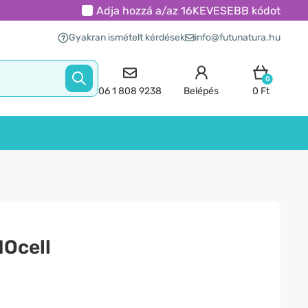
Adja hozzá a/az
16KEVESEBB
kódot
Gyakran ismételt kérdések
info@futunatura.hu
0
06 1 808 9238
Belépés
0 Ft
IOcell