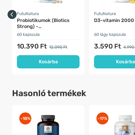
FutuNatura
FutuNatura
Probiotikumok (Biotics
D3-vitamin 2000
Strong) -
emésztőrendszer
60 kapszula
60 lágy kapszula
10.390 Ft
3.590 Ft
12.090 Ft
4.990
Kosárba
Kosárba
Hasonló termékek
-18%
-17%