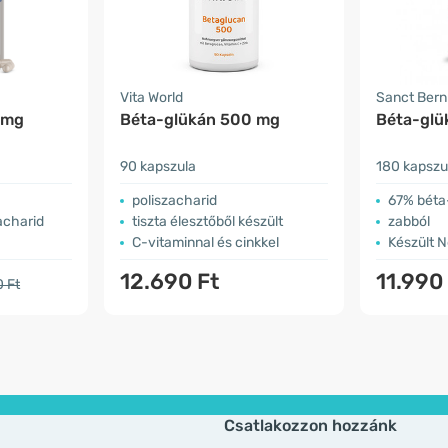
Vita World
Sanct Ber
 mg
Béta-glükán 500 mg
Béta-glü
90 kapszula
180 kapszu
poliszacharid
67% béta
acharid
tiszta élesztőből készült
zabból
C-vitaminnal és cinkkel
Készült 
12.690 Ft
11.990
0 Ft
Csatlakozzon hozzánk