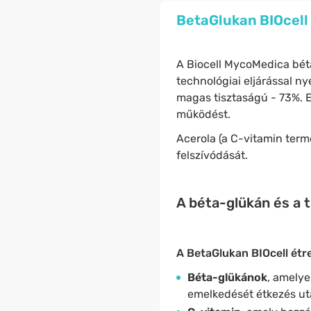
BetaGlukan BIOcell
A Biocell MycoMedica bét
technológiai eljárással n
magas tisztaságú - 73%. E
működést.
Acerola (a C-vitamin term
felszívódását.
A
béta-glükán
és a 
A BetaGlukan BIOcell étr
Béta-glükánok
, amelye
emelkedését étkezés ut