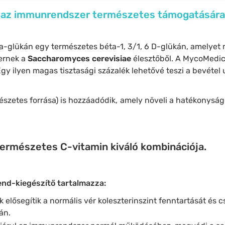
az immunrendszer természetes támogatására
a-glükán egy természetes béta-1, 3/1, 6 D-glükán, amelyet
yernek a
Saccharomyces
cerevisiae
élesztőből. A MycoMedic
gy ilyen magas tisztasági százalék lehetővé teszi a bevétel 
észetes forrása) is hozzáadódik, amely növeli a hatékonyságo
természetes C-vitamin kiváló kombinációja.
end-kiegészítő tartalmazza:
k elősegítik a normális vér koleszterinszint fenntartását és 
án.