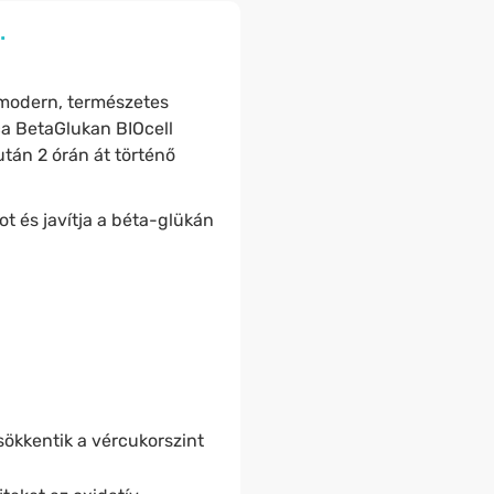
.
 modern, természetes
a BetaGlukan BIOcell
után 2 órán át történő
t és javítja a béta-glükán
csökkentik a vércukorszint