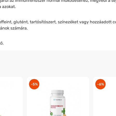
ájárul az immunrendszer normál működéséhez, megvédi a sej
a azokat.
ffeint, glutént, tartósítószert, színezéket vagy hozzáadott 
gánok számára.
ő.
-5%
-6%