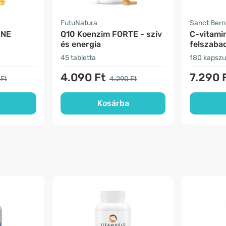
FutuNatura
Sanct Ber
 NE
Q10 Koenzim FORTE - szív
C-vitamin
és energia
felszaba
45 tabletta
180 kapszu
4.090 Ft
7.290 
 Ft
4.290 Ft
Kosárba