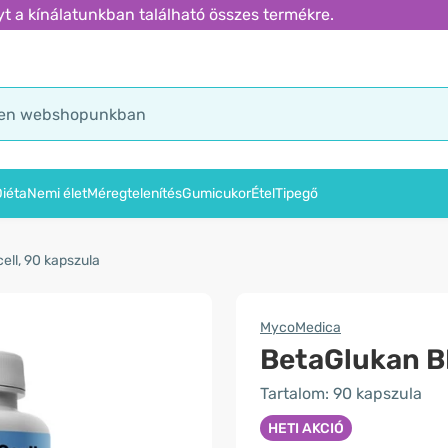
t a kínálatunkban található összes termékre.
iéta
Nemi élet
Méregtelenítés
Gumicukor
Étel
Tipegő
ell, 90 kapszula
MycoMedica
BetaGlukan B
Tartalom: 90 kapszula
HETI AKCIÓ