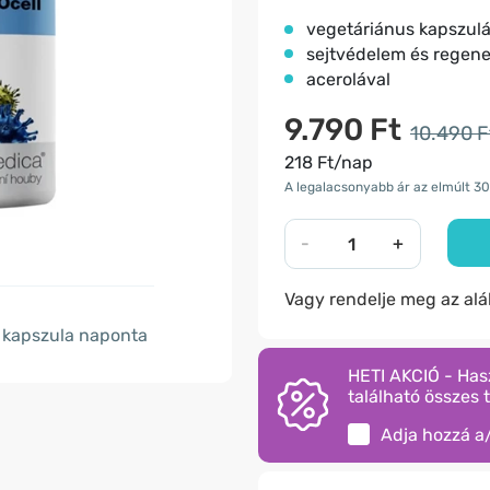
vegetáriánus kapszul
sejtvédelem és regene
acerolával
9.790 Ft
10.490 F
218 Ft/nap
A legalacsonyabb ár az elmúlt 30
-
+
Vagy rendelje meg az al
kapszula naponta
HETI AKCIÓ - Has
található összes 
Adja hozzá a