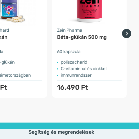
nhard
Zein Pharma
H
kán
Béta-glükán 500 mg
la
60 kapszula
ö
-glükán
poliszacharid
C-vitaminnal és cinkkel
Németországban
immunrendszer
 Ft
16.490 Ft
Segítség és megrendelések