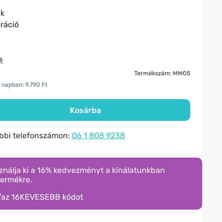
ák
ráció
t
Termékszám: MM05
 napban: 9.790 Ft
Kosárba
ábbi telefonszámon:
06 1 808 9238
ználja ki a 16% kedvezményt a kínálatunkban
termékre.
/az
16KEVESEBB
kódot