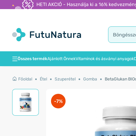
HETI AKCIÓ - Használja ki a 16% kedvezmény
Összes termék
Ajánlott Önnek
Vitaminok és ásványi anyagok
D
Főoldal
Étel
Szuperétel
Gomba
BetaGlukan BIOc
-7%