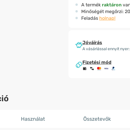
A termék
raktáron
va
Minőségét megőrzi:
20
Feladás
holnap!
Jóváírás
A vásárlással ennyit nyer:
Fizetési mód
ió
Használat
Összetevők