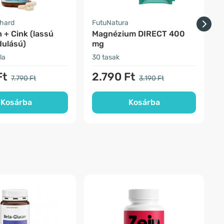
nhard
FutuNatura
F
 + Cink (lassú
Magnézium DIRECT 400
B
dulású)
mg
la
30 tasak
3
Ft
2.790 Ft
7.790 Ft
3.190 Ft
Kosárba
Kosárba