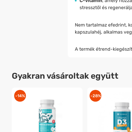
C-vitamin
, amely hozz
stressztől és regenerálj
Nem tartalmaz efedrint, ko
kapszulahéj, alkalmas ve
A termék étrend-kiegészít
Gyakran vásároltak együtt
-14%
-28%