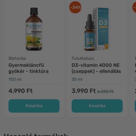
-34%
-
Bioherba
FutuNatura
Gyermekláncfű
D3-vitamin 4000 NE
gyökér - tinktúra
(cseppek) - ellenállás
100 ml
30 ml
4.990 Ft
3.990 Ft
6.090 Ft
Kosárba
Kosárba