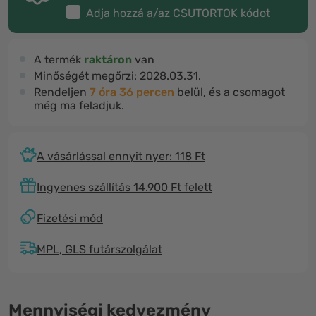
Adja hozzá a/az
CSUTORTOK
kódot
A termék
raktáron
van
Minőségét megőrzi:
2028.03.31.
Rendeljen
7 óra 36 percen
belül, és a csomagot
még ma feladjuk.
A vásárlással ennyit nyer: 118 Ft
Ingyenes szállítás 14.900 Ft felett
Fizetési mód
MPL, GLS futárszolgálat
Mennyiségi kedvezmény