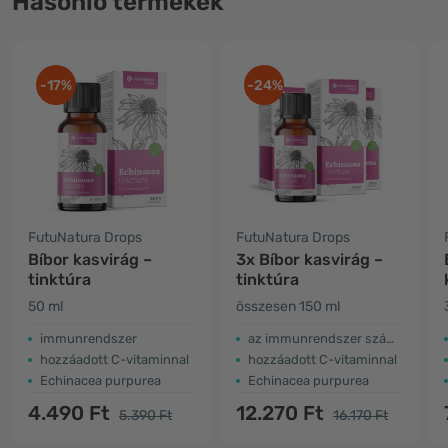
Hasonló termékek
-17%
-24%
FutuNatura Drops
FutuNatura Drops
Bíbor kasvirág –
3x Bíbor kasvirág –
tinktúra
tinktúra
50 ml
összesen 150 ml
immunrendszer
az immunrendszer számára
hozzáadott C-vitaminnal
hozzáadott C-vitaminnal
Echinacea purpurea
Echinacea purpurea
4.490 Ft
12.270 Ft
5.390 Ft
16.170 Ft