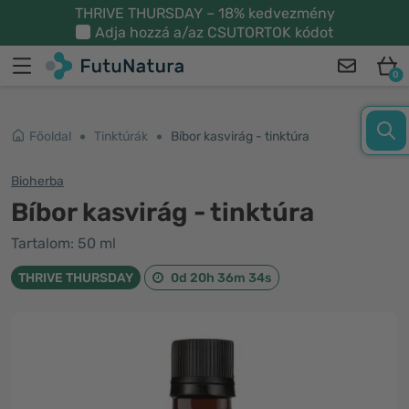
THRIVE THURSDAY – 18% kedvezmény
Adja hozzá a/az
CSUTORTOK
kódot
0
Főoldal
Tinktúrák
Bíbor kasvirág - tinktúra
Bioherba
Bíbor kasvirág - tinktúra
Tartalom: 50 ml
THRIVE THURSDAY
0d 20h 36m 34s