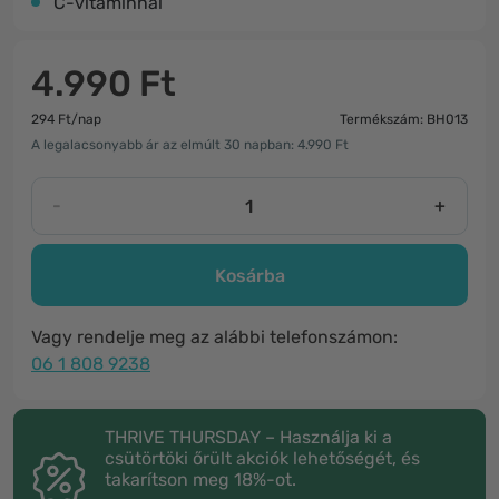
C-vitaminnal
4.990 Ft
294 Ft/nap
Termékszám: BH013
A legalacsonyabb ár az elmúlt 30 napban: 4.990 Ft
-
+
Kosárba
Vagy rendelje meg az alábbi telefonszámon:
06 1 808 9238
THRIVE THURSDAY – Használja ki a
csütörtöki őrült akciók lehetőségét, és
takarítson meg 18%-ot.