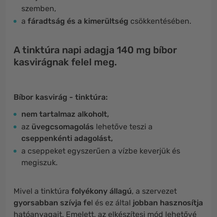
szemben,
a
fáradtság és a
kimerültség
csökkentésében.
A tinktúra napi adagja 140 mg bíbor
kasvirágnak felel meg.
Bíbor kasvirág - tinktúra:
nem tartalmaz alkoholt,
az
üvegcsomagolás
lehetőve teszi a
cseppenkénti adagolást,
a cseppeket egyszerűen a vízbe keverjük és
megiszuk.
Mivel a tinktúra
folyékony állagú
, a szervezet
gyorsabban szívja fe
l és ez által
jobban hasznosítja
hatóanyagait. Emelett, az elkészítesi mód lehetővé