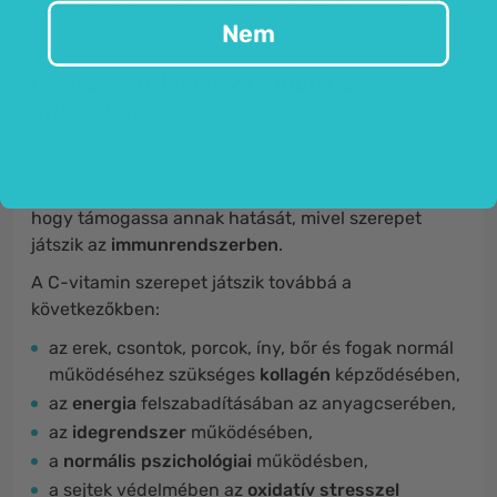
szagtalan folyadék, ami kissé sűrűbb a víznél.
Nem
C-vitaminnal dúsítva a jobb hatás
érdekében.
A tinktúra a kasvirágon kívül
C-vitamint
is tartalmaz,
hogy támogassa annak hatását, mivel szerepet
játszik az
immunrendszerben
.
A C-vitamin szerepet játszik továbbá a
következőkben:
az erek, csontok, porcok, íny, bőr és fogak normál
működéséhez szükséges
kollagén
képződésében,
az
energia
felszabadításában az anyagcserében,
az
idegrendszer
működésében,
a
normális pszichológiai
működésben,
a sejtek védelmében az
oxidatív stresszel