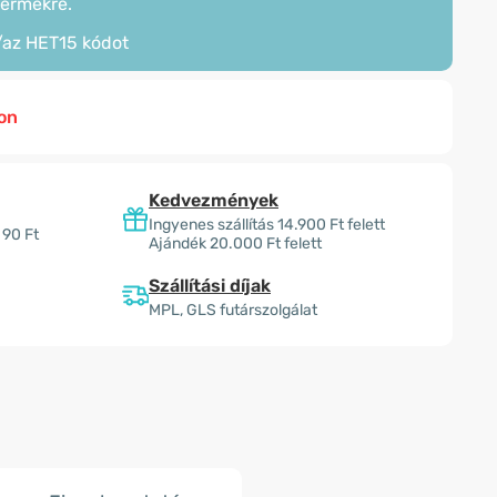
termékre.
/az
HET15
kódot
on
Kedvezmények
Ingyenes szállítás 14.900 Ft felett
 90 Ft
Ajándék 20.000 Ft felett
Szállítási díjak
MPL, GLS futárszolgálat