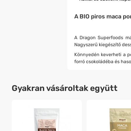
A BIO piros maca po
A
Dragon Superfoods m
Nagyszerű kiegészítő des
Könnyedén keverheti a po
forró csokoládéba és has
Gyakran vásároltak együtt