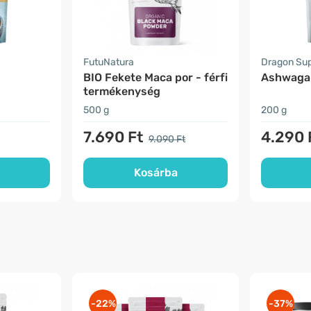
FutuNatura
Dragon Su
BIO Fekete Maca por - férfi
Ashwagan
termékenység
500 g
200 g
7.690 Ft
4.290 
9.090 Ft
Kosárba
-22%
-37%