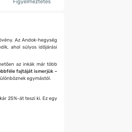
Figyelmeztetés
övény. Az Andok-hegység
ik, ahol súlyos időjárási
hetően az inkák már több
bbféle fajtáját ismerjük –
különböznek egymástól.
ár 25%-át teszi ki. Ez egy