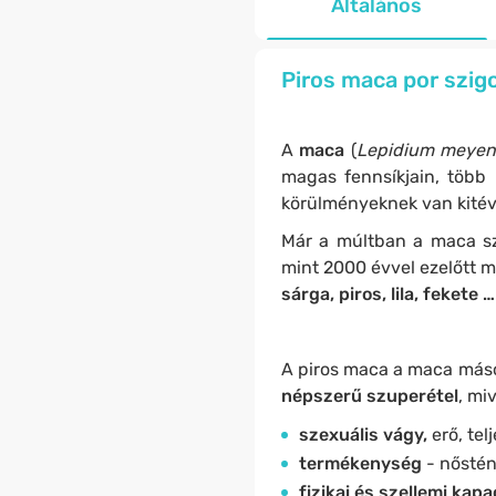
Általános
Piros maca por szig
A
maca
(
Lepidium meyeni
magas fennsíkjain, több 
körülményeknek van kitéve
Már a múltban a maca sz
mint 2000 évvel ezelőtt 
sárga, piros, lila, fekete …
A piros maca a maca másod
népszerű szuperétel
, mi
szexuális vágy,
erő, tel
termékenység
- nőstén
fizikai és szellemi kapa