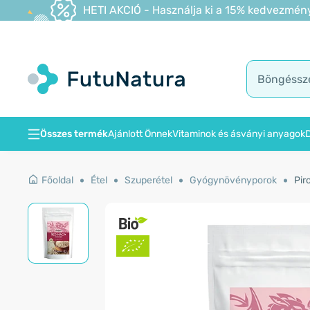
HETI AKCIÓ - Használja ki a 15% kedvezmény
Összes termék
Ajánlott Önnek
Vitaminok és ásványi anyagok
D
Főoldal
Étel
Szuperétel
Gyógynövényporok
Pir