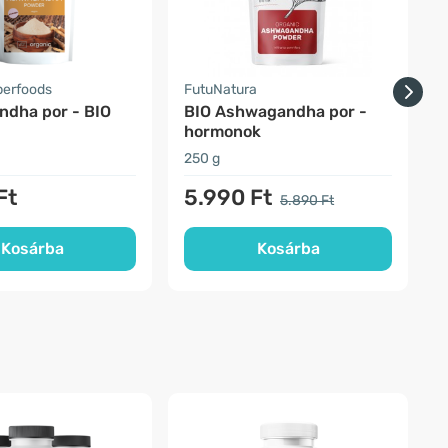
perfoods
FutuNatura
F
dha por - BIO
BIO Ashwagandha por -
B
hormonok
250 g
5
Ft
5.990 Ft
5.890 Ft
Kosárba
Kosárba