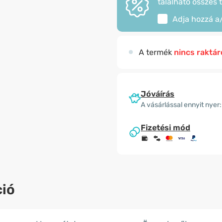
található összes 
Adja hozzá a
A termék
nincs raktár
Jóváírás
A vásárlással ennyit nyer:
Fizetési mód
ió