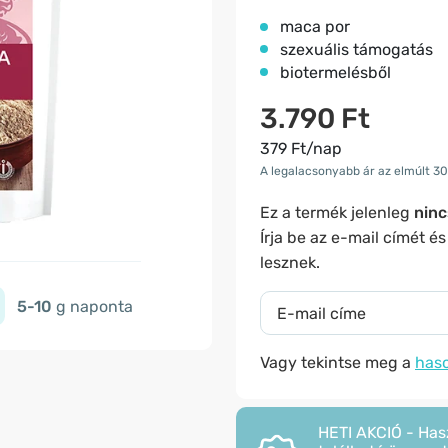
maca por
szexuális támogatás
biotermelésből
3.790 Ft
379 Ft/nap
A legalacsonyabb ár az elmúlt 30
Ez a termék jelenleg
ninc
Írja be az e-mail címét é
lesznek.
5-10
g naponta
Vagy tekintse meg a
haso
HETI AKCIÓ - Has