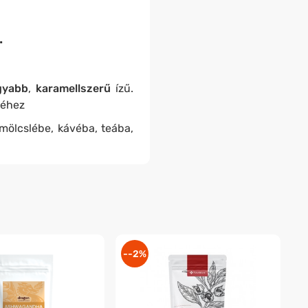
.
gyabb
,
karamellszerű
ízű.
léhez
mölcslébe, kávéba, teába,
--2%
-