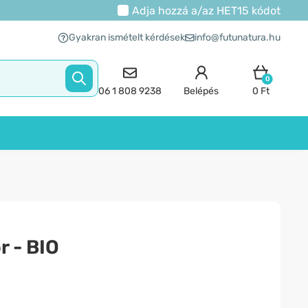
Adja hozzá a/az
HET15
kódot
Gyakran ismételt kérdések
info@futunatura.hu
0
06 1 808 9238
Belépés
0 Ft
r - BIO