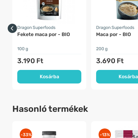
Dragon Superfoods
Dragon Superfoods
Fekete maca por - BIO
Maca por - BIO
100 g
200 g
3.190 Ft
3.690 Ft
Kosárba
Kosárba
Hasonló termékek
-33%
-13%