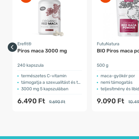
Erefit®
FutuNatura
Piros maca 3000 mg
BIO Piros maca p
240 kapszula
500 g
természetes C-vitamin
maca-gyökér por
támogatja a szexualitást és termékenységet
nemi támogatás
3000 mg 5 kapszulában
teljesítmény és libi
6.490 Ft
9.090 Ft
9.690 Ft
10.49