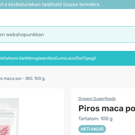
t a kínálatunkban található összes termékre.
iéta
Nemi élet
Méregtelenítés
Gumicukor
Étel
Tipegő
os maca por - BIO, 100 g
Dragon Superfoods
Piros maca po
Tartalom: 100 g
HETI AKCIÓ