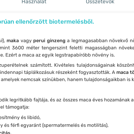
Használat
Összetevők
orúan ellenőrzött biotermelésből.
i
),
maka
vagy
perui ginzeng
a legmagasabban növekvő n
mint 3600 méter tengerszint feletti magasságban növeked
. Ezért a maca az egyik legstrapabíróbb növény is.
uperételnek számított. Kivételes tulajdonságainak köszön
mindennapi táplálkozásuk részeként fogyasztották. A
maca tö
amelyek nemcsak színükben, hanem tulajdonságaikban is 
ik legritkább fajtája, és az összes maca éves hozamának ak
vel támogatja:
jesítmény és libidó,
y és férfi egyaránt (spermatermelés és motilitás),
citás.