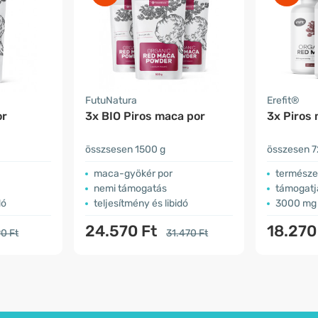
FutuNatura
Erefit®
or
3x BIO Piros maca por
3x Piros
összsesen 1500 g
összesen 7
maca-gyökér por
természe
nemi támogatás
támogatja a s
dó
teljesítmény és libidó
3000 mg 
24.570 Ft
18.270
0 Ft
31.470 Ft