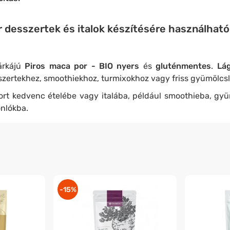
r desszertek és italok készítésére használható
árkájú
Piros maca por - BIO
nyers
és
gluténmentes
.
Lá
szertekhez, smoothiekhoz, turmixokhoz vagy friss gyümölcs
rt kedvenc ételébe vagy italába, például smoothieba, gyü
onlókba.
-15%