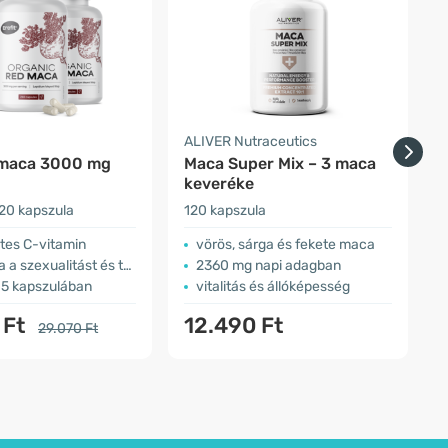
ALIVER Nutraceutics
H
 maca 3000 mg
Maca Super Mix – 3 maca
keveréke
20 kapszula
120 kapszula
1
tes C-vitamin
vörös, sárga és fekete maca
zexualitást és termékenységet
2360 mg napi adagban
5 kapszulában
vitalitás és állóképesség
 Ft
12.490 Ft
29.070 Ft