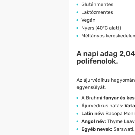
Gluténmentes
Laktózmentes
Vegán
Nyers (40°C alatt)
Méltányos kereskedelemb
A napi adag
2,04
polifenolok
.
Az ájurvédikus hagyomány
egyensúlyát.
A Brahmi
fanyar és kes
Ájurvédikus hatás:
Vata
​​L
atin név:
Bacopa Monn
Angol név:
Thyme Leave
Egyéb nevek:
Sarswati,