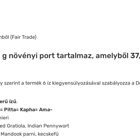
ől (Fair Trade)
 g növényi
port tartalmaz, amelyből
37
 szerint a termék 6 íz kiegyensúlyozásával szabályozza a 
erű ízű
.
= Pitta= Kapha= Ama-
ieri
d Gratiola, Indian Pennywort
 Mandook parni, kecskefű