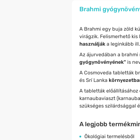
Brahmi gyógynövény
A Brahmi egy buja zöld k
virágzik. Felismerhető kis
használják
a leginkább ill
Az ájurvedában a brahmi 
gyógynövényének"
is ne
A Cosmoveda tabletták bra
és Srí Lanka
környezetbará
A tabletták előállításához
karnaubaviaszt (karnaubap
szükséges szilárdsággal és 
A legjobb termékmin
Ökológiai termelésből