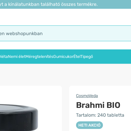
t a kínálatunkban található összes termékre.
iéta
Nemi élet
Méregtelenítés
Gumicukor
Étel
Tipegő
CosmoVeda
Brahmi BIO
Tartalom: 240 tabletta
HETI AKCIÓ