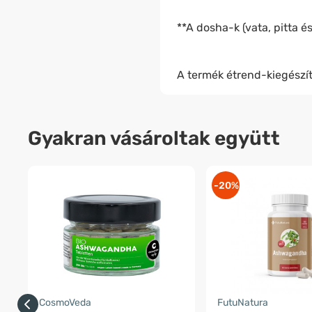
**A dosha-k (vata, pitta
A termék étrend-kiegészít
Gyakran vásároltak együtt
-20%
CosmoVeda
FutuNatura