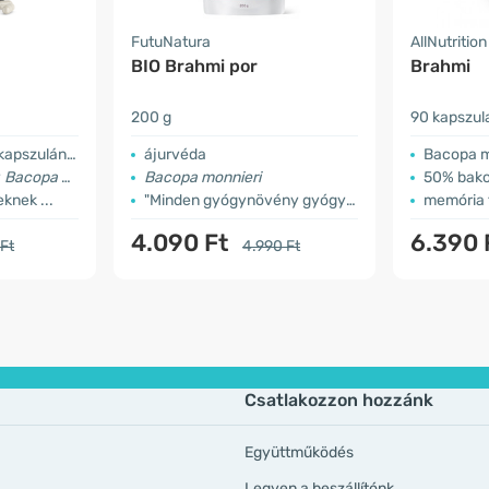
FutuNatura
AllNutrition
BIO Brahmi por
Brahmi
200 g
90 kapszul
pszulánként
ájurvéda
Bacopa m
y
Bacopa monnieri
Bacopa monnieri
50% bako
knek ...
"Minden gyógynövény gyógynövénye"
memória
4.090 Ft
6.390 
 Ft
4.990 Ft
Csatlakozzon hozzánk
Együttműködés
Legyen a beszállítónk