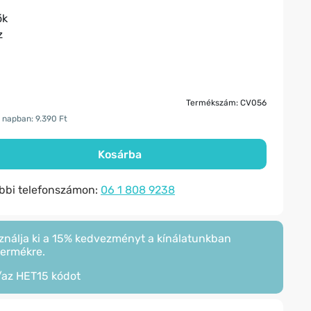
ők
z
Termékszám: CV056
 napban: 9.390 Ft
Kosárba
ábbi telefonszámon:
06 1 808 9238
ználja ki a 15% kedvezményt a kínálatunkban
termékre.
/az
HET15
kódot