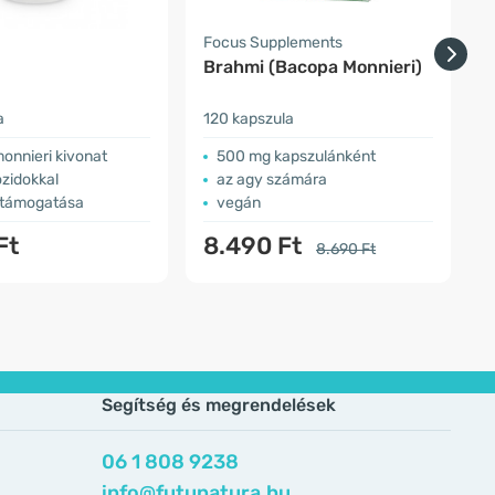
Focus Supplements
O
Brahmi (Bacopa Monnieri)
a
120 kapszula
ö
onnieri kivonat
500 mg kapszulánként
zidokkal
az agy számára
 támogatása
vegán
Ft
8.490 Ft
8.690 Ft
Segítség és megrendelések
06 1 808 9238
info@futunatura.hu