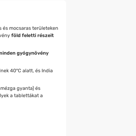
s és mocsaras területeken
növény
föld feletti részeit
minden gyógynövény
ek 40°C alatt, és India
bmézga gyanta) és
yek a tablettákat a