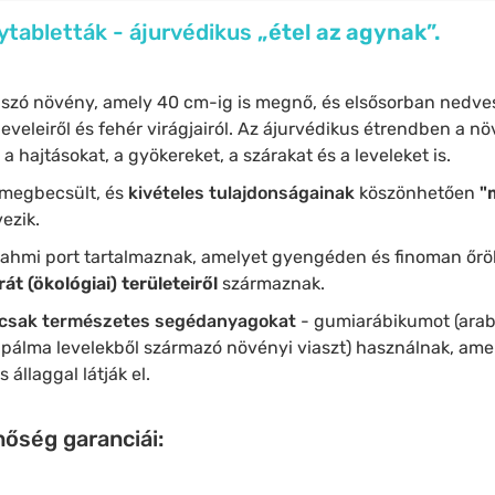
tabletták - ájurvédikus
„étel az agynak”.
úszó növény, amely 40 cm-ig is megnő, és elsősorban nedve
 leveleiről és fehér virágjairól. Az ájurvédikus étrendben a 
. a hajtásokat, a gyökereket, a szárakat és a leveleket is.
megbecsült, és
kivételes tulajdonságainak
köszönhetően
"
vezik.
hmi port tartalmaznak, amelyet gyengéden és finoman őröln
t (ökológiai) területeiről
származnak.
csak természetes segédanyagokat
- gumiarábikumot (ara
álma levelekből származó növényi viaszt) használnak, amel
állaggal látják el.
őség garanciái: