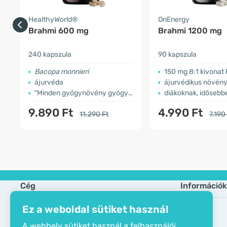
HealthyWorld®
OnEnergy
Brahmi 600 mg
Brahmi 1200 mg
240 kapszula
90 kapszula
Bacopa monnieri
150 mg 8:1 kivonat ka
ájurvéda
ájurvédikus növén
"Minden gyógynövény gyógynövénye"
diákoknak, idősebbe
9.890 Ft
4.990 Ft
11.290 Ft
7.190
Cég
Információk
Ez a weboldal sütiket használ
Öko tanusítvány
Gyik
A webhely sütiket használ a felhasználói
Elérhetőségek
Márkák