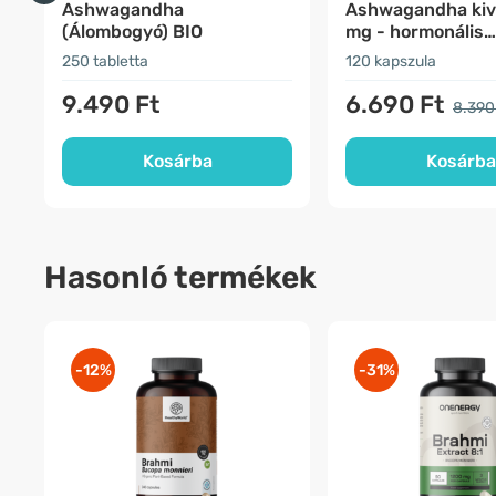
Ashwagandha
Ashwagandha kiv
(Álombogyó) BIO
mg - hormonális
egyensúlyhiány
250 tabletta
120 kapszula
9.490 Ft
6.690 Ft
8.390
Kosárba
Kosárba
Hasonló termékek
-12%
-31%