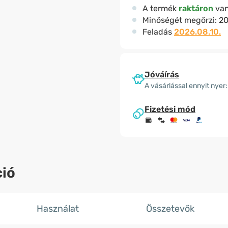
A termék
raktáron
va
Minőségét megőrzi:
20
Feladás
2026.08.10.
Jóváírás
A vásárlással ennyit nyer:
Fizetési mód
ió
Használat
Összetevők