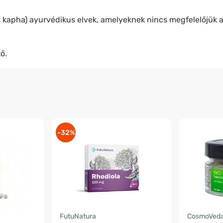
 és kapha) ayurvédikus elvek, amelyeknek nincs megfelelőjü
ő.
-32%
FutuNatura
CosmoVed