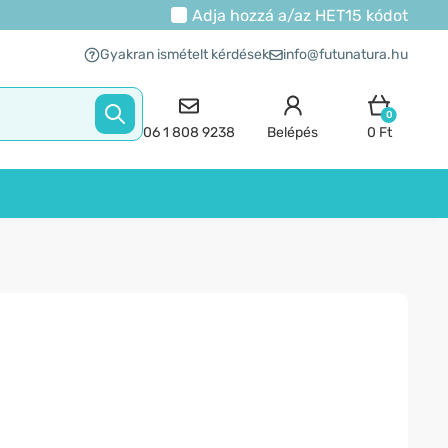
Adja hozzá a/az
HET15
kódot
Gyakran ismételt kérdések
info@futunatura.hu
0
06 1 808 9238
Belépés
0 Ft