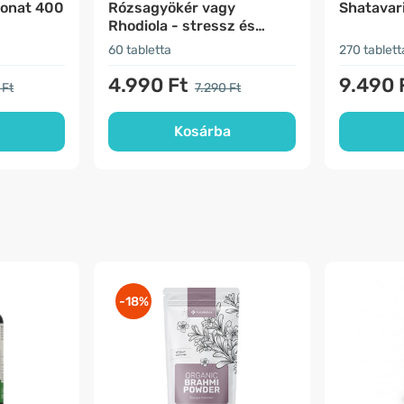
onat 400
Rózsagyökér vagy
Shatavar
Rhodiola - stressz és
hangulat
60 tabletta
270 tablett
4.990 Ft
9.490 
 Ft
7.290 Ft
Kosárba
-18%