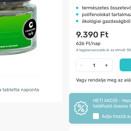
természetes összetev
polifenolokat tartalma
ökológiai gazdaságból
9.390 Ft
626 Ft/nap
A legalacsonyabb ár az elmúlt 30
-
+
Vagy rendelje meg az al
6
tabletta naponta
HETI AKCIÓ - Has
található összes 
Adja hozzá a