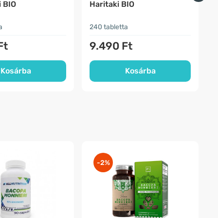
i BIO
Haritaki BIO
a
240 tabletta
9
Ft
9.490 Ft
Kosárba
Kosárba
-2%