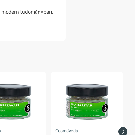
k a modern tudományban.
-
a
CosmoVeda
F