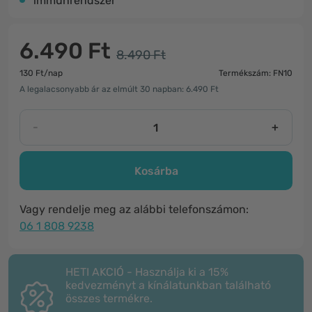
immunrendszer
6.490 Ft
8.490 Ft
130 Ft/nap
Termékszám: FN10
A legalacsonyabb ár az elmúlt 30 napban: 6.490 Ft
-
+
Kosárba
Vagy rendelje meg az alábbi telefonszámon:
06 1 808 9238
HETI AKCIÓ - Használja ki a 15%
kedvezményt a kínálatunkban található
összes termékre.