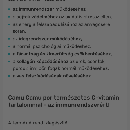
az
immunrendszer
működéséhez,
a
sejtek védelméhez
az oxidatív stressz ellen,
az energia felszabadulásához az anyagcsere
során,
az
idegrendszer működéséhez,
a normál pszichológiai működéshez,
a fáradtság és kimerültség csökkentéséhez,
a
kollagén képződéséhez
az erek, csontok,
porcok, íny, bőr, fogak normál működéséhez,
a vas felszívódásának növeléséhez.
Camu Camu por természetes C-vitamin
tartalommal - az immunrendszerért!
A termék étrend-kiegészítő.