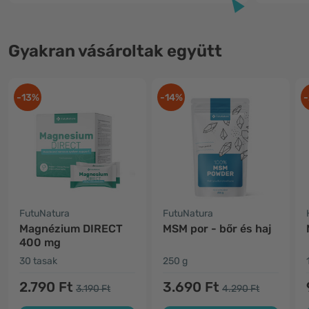
Gyakran vásároltak együtt
-13%
-14%
-
FutuNatura
FutuNatura
Magnézium DIRECT
MSM por - bőr és haj
400 mg
30 tasak
250 g
2.790 Ft
3.690 Ft
3.190 Ft
4.290 Ft