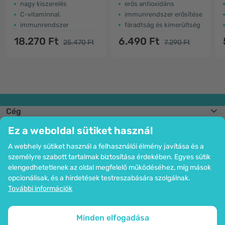
nagy kiszerelés
erős antioxidáns
C-vitaminnal.
immunrendszer erősítése
immunrendszer
fáradtság és kimerültség
18.270 Ft
6.490 Ft
25.470 Ft
7.290 Ft
Cég
Információk
Ez a weboldal sütiket használ
Csatlakozzon hozzánk
Segítség és megrendelések
A webhely sütiket használ a felhasználói élmény javítása és a
személyre szabott tartalmak biztosítása érdekében. Egyes sütik
elengedhetetlenek az oldal megfelelő működéséhez, míg mások
opcionálisak, és a hirdetések testreszabására szolgálnak.
Bankkártyás fizetési lehetőség. A személyes adatok garantált védelme
További információk
SSL titkosítással.
Copyright © 2012 - 2026   |   Be Healthy Group d.o.o.
Az oldal térképe
Cookie-k használata
Cookie-k beállítása
Minden elfogadása