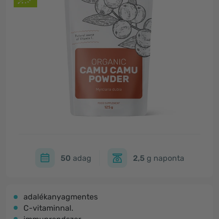
50
adag
2,5
g naponta
adalékanyagmentes
C-vitaminnal.