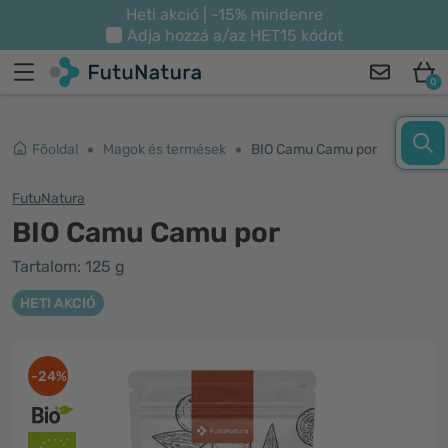
Heti akció | -15% mindenre
Adja hozzá a/az
HET15
kódot
0
Főoldal
Magok és termések
BIO Camu Camu por
FutuNatura
BIO Camu Camu por
Tartalom: 125 g
HETI AKCIÓ
-24%