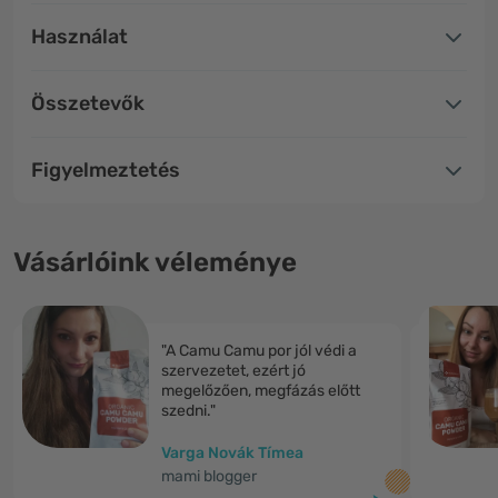
Használat
Összetevők
Figyelmeztetés
Vásárlóink véleménye
"A Camu Camu por jól védi a
szervezetet, ezért jó
megelőzően, megfázás előtt
szedni."
Varga Novák Tímea
mami blogger