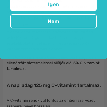
meg. Pontosabban
Peruban és
Igen
Brazíliában.
Általában 3-tól 6 méter magasra nőhet
meg fehér virágokkal. Termése decembertől áprilisig
érik kicsivel nagyobb méretben, mint egy átlagos
Nem
cseresznye.
A camu camu termései skarlátvörös színűek és a
belsejükben sárga cellulóz található. Nagyra
értékelik őket, mivel az egyik leggazdagabb
C-
vitamin forrásnak tartják őket.
A FutuNatura márkájú
Camu camu
port
szigorúan
ellenőrzött biotermeléssel állítják elő.
5% C-vitamint
tartalmaz.
A napi adag 125 mg C-vitamint tartalmaz.
A C-vitamin rendkívül fontos az emberi szervezet
számára, mivel hozzájárul: