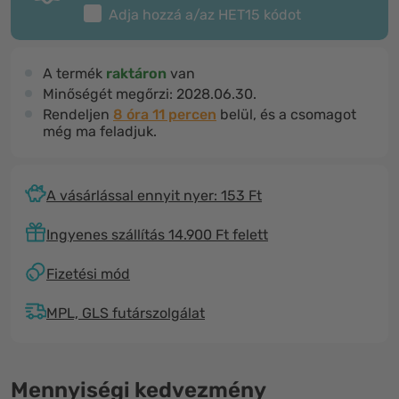
Adja hozzá a/az
HET15
kódot
A termék
raktáron
van
Minőségét megőrzi:
2028.06.30.
Rendeljen
8 óra 11 percen
belül, és a csomagot
még ma feladjuk.
A vásárlással ennyit nyer: 153 Ft
Ingyenes szállítás 14.900 Ft felett
Fizetési mód
MPL, GLS futárszolgálat
Mennyiségi kedvezmény