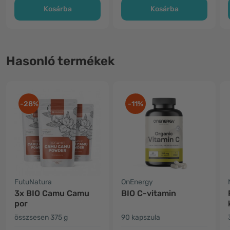
Kosárba
Kosárba
Hasonló termékek
-28%
-11%
FutuNatura
OnEnergy
3x BIO Camu Camu
BIO C-vitamin
por
összsesen 375 g
90 kapszula