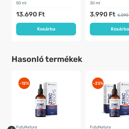
50 ml
30 ml
13.690 Ft
3.990 Ft
6.090
Kosárba
Kosárba
Hasonló termékek
-12%
-23%
FutuNatura
FutuNatura