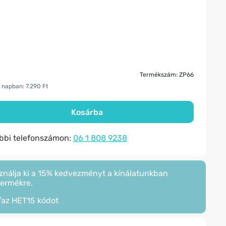
Termékszám: ZP66
 napban: 7.290 Ft
Kosárba
ábbi telefonszámon:
06 1 808 9238
ználja ki a 15% kedvezményt a kínálatunkban
termékre.
/az
HET15
kódot