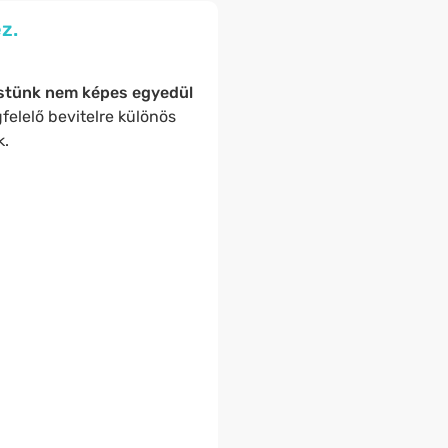
z.
stünk nem képes egyedül
felelő bevitelre különös
k.