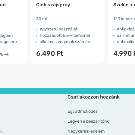
ben
Cink szájspray
Szelén + 
30 ml
120 kapszu
egyszerű használat
antioxid
adagban
hozzáadott B5-vitaminnal
az immun
sere, látás
alkalmas vegánok számára
optimális
6.490 Ft
4.990 
70 Ft
Csatlakozzon hozzánk
Együttműködés
Legyen a beszállítónk
ök
Nagykereskedelem