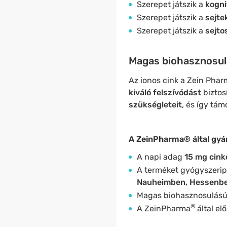
Szerepet játszik a
kogni
Szerepet játszik a
sejte
Szerepet játszik a
sejto
Magas biohasznosulá
Az ionos cink a Zein Pha
kiváló felszívódást
biztosí
szükségleteit
, és így tá
A ZeinPharma® által gyár
A napi adag
15 mg cink
A terméket gyógyszerip
Nauheimben, Hessenb
Magas biohasznosulás
®
A
ZeinPharma
által el