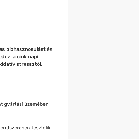
s biohasznosulást
és
edezi a cink napi
xidatív stressztől.
át gyártási üzemében
rendszeresen tesztelik.