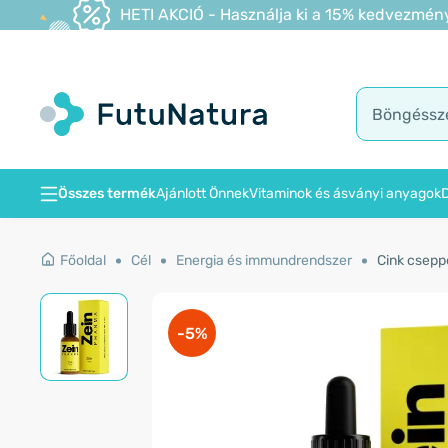
HETI AKCIÓ - Használja ki a 15% kedvezmény
Összes termék
Ajánlott Önnek
Vitaminok és ásványi anyagok
D
Főoldal
Cél
Energia és immundrendszer
Cink csepp
-5%