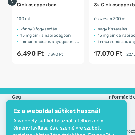
Cink cseppekben
3x Cink cseppek
100 ml
összesen 300 ml
könnyű fogyasztás
nagy kiszerelés
15 mg cink a napi adagban
15 mg cink a napi 
immunrendszer, anyagcsere, látás
immunrendszer, anyagc
6.490 Ft
17.070 Ft
7.390 Ft
22.1
Cég
Információk
Ez a weboldal sütiket használ
Öko tanusítvány
Gyik
A webhely sütiket használ a felhasználói
Elérhetőségek
Márkák
élmény javítása és a személyre szabott
Rólunk
GDPR eszköz