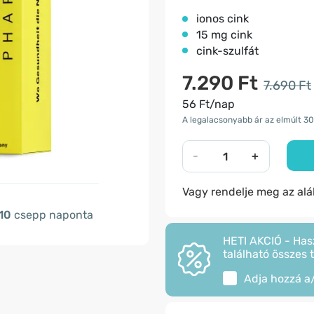
ionos cink
15 mg cink
cink-szulfát
7.290 Ft
7.690 Ft
56 Ft/nap
A legalacsonyabb ár az elmúlt 30
-
+
Vagy rendelje meg az al
10
csepp naponta
HETI AKCIÓ - Has
található összes 
Adja hozzá a