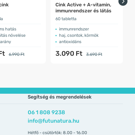
cink
Cink Active + A-vitamin,
C
immunrendszer és látás
la
60 tabletta
3
áns hatás
immunrendszer
itás növelése
haj, csontok, körmök
 arány
antioxidáns
Ft
3.090 Ft
6.990 Ft
3.690 Ft
Segítség és megrendelések
06 1 808 9238
info@futunatura.hu
Hétfő - csütörtök: 8.00 - 16.00