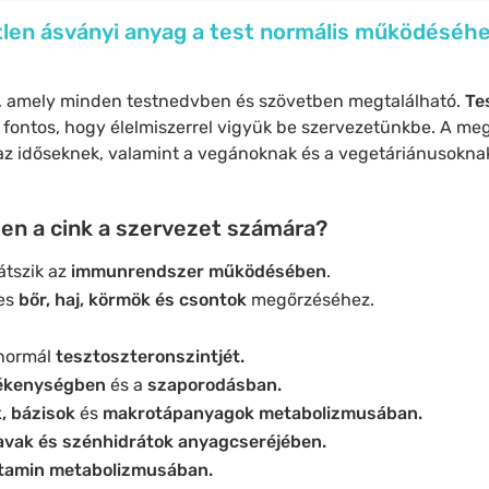
tlen ásványi anyag a test normális működéséhe
 amely minden testnedvben és szövetben megtalálható.
Te
l fontos, hogy élelmiszerrel vigyük be szervezetünkbe. A meg
k az időseknek, valamint a vegánoknak és a vegetáriánusokna
len a cink a szervezet számára?
átszik az
immunrendszer működésében
.
es
bőr, haj, körmök és csontok
megőrzéséhez.
 normál
tesztoszteronszintjét.
ékenységben
és a
szaporodásban.
, bázisok
és
makrotápanyagok metabolizmusában.
avak és szénhidrátok anyagcseréjében.
tamin metabolizmusában.