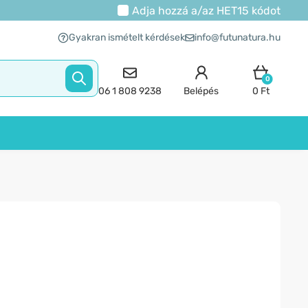
Adja hozzá a/az
HET15
kódot
Gyakran ismételt kérdések
info@futunatura.hu
0
06 1 808 9238
Belépés
0 Ft