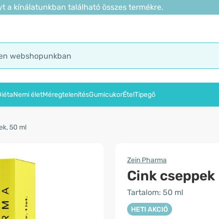
t a kínálatunkban található összes termékre.
iéta
Nemi élet
Méregtelenítés
Gumicukor
Étel
Tipegő
ek, 50 ml
Zein Pharma
Cink cseppek
Tartalom: 50 ml
HETI AKCIÓ