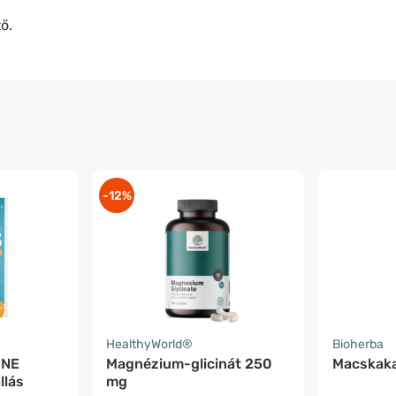
ő.
-12%
HealthyWorld®
Bioherba
 NE
Magnézium-glicinát 250
Macskaka
llás
mg