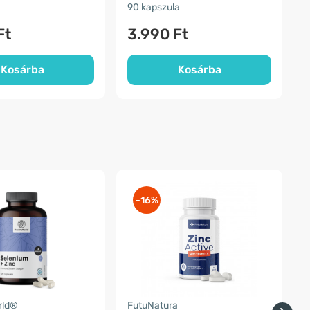
90 kapszula
2
Ft
3.990 Ft
Kosárba
Kosárba
-16%
rld®
FutuNatura
H