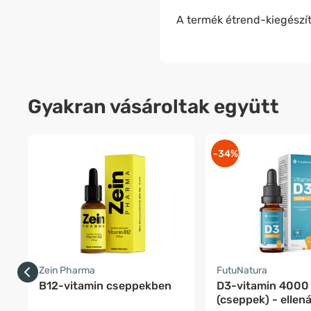
A termék étrend-kiegészít
Gyakran vásároltak együtt
-34%
Zein Pharma
FutuNatura
B12-vitamin cseppekben
D3-vitamin 4000
(cseppek) - ellená