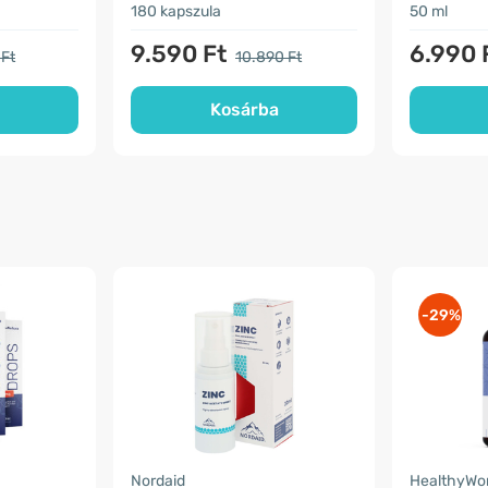
180 kapszula
50 ml
9.590 Ft
6.990 
 Ft
10.890 Ft
Kosárba
-29%
Nordaid
HealthyWo