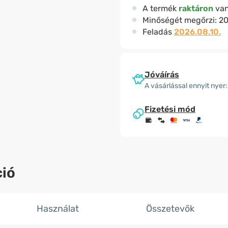
A termék
raktáron
va
Minőségét megőrzi:
20
Feladás
2026.08.10.
Jóváírás
A vásárlással ennyit nyer:
Fizetési mód
ió
Használat
Összetevők