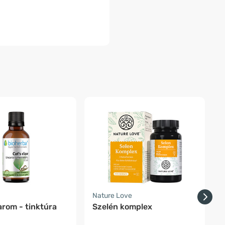
-
Nature Love
F
rom - tinktúra
Szelén komplex
B