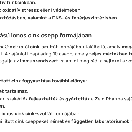
tív funkciókban.
k oxidatív stressz
elleni védelmében.
sztódásban, valamint a DNS- és fehérjeszintézisben.
sú ionos cink csepp formájában.
rma® márkától
cink-szulfát
formájában található, amely
maga
t. Az ajánlott napi adag
10 csepp, amely
teljes mértékben f
mogatja az
immunrendszert
valamint megvédi a sejteket az
o
tott cink fogyasztása további előnye
:
et tartalmaz
.
ari szakértők
fejlesztették
és
gyártották
a Zein Pharma saj
en
.
ú
ionos cink cink-szulfát
formájában.
őállított cink cseppeket
német
és
független laboratóriumok