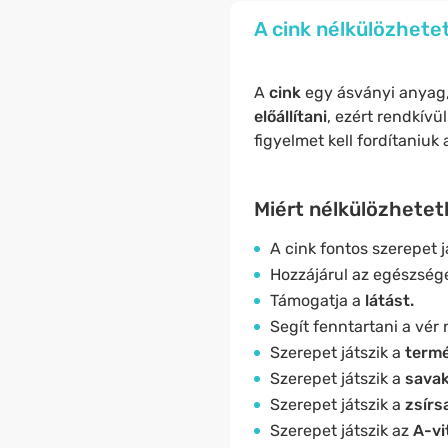
A cink nélkülözhete
A
cink
egy ásványi anyag,
előállítani
, ezért rendkívü
figyelmet kell fordítaniu
Miért nélkülözhetet
A cink fontos szerepet j
Hozzájárul az egészség
Támogatja a
látást.
Segít fenntartani a vér
Szerepet játszik a
term
Szerepet játszik a
savak
Szerepet játszik a
zsírs
Szerepet játszik az
A-vi