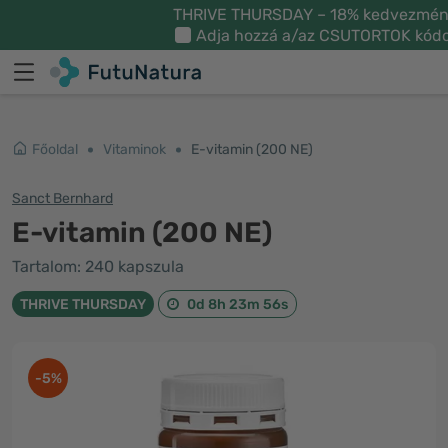
THRIVE THURSDAY – 18% kedvezmé
Adja hozzá a/az
CSUTORTOK
kódo
Főoldal
Vitaminok
E-vitamin (200 NE)
Sanct Bernhard
E-vitamin (200 NE)
Tartalom: 240 kapszula
THRIVE THURSDAY
0d 8h 23m 55s
-5%