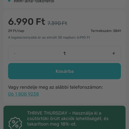
RRR-alfa-tokoferol
6.990 Ft
7.390 Ft
29 Ft/nap
Termékszám: SB41
A legalacsonyabb ár az elmúlt 30 napban: 6.990 Ft
-
+
Kosárba
Vagy rendelje meg az alábbi telefonszámon:
06 1 808 9238
THRIVE THURSDAY – Használja ki a
csütörtöki őrült akciók lehetőségét, és
takarítson meg 18%-ot.