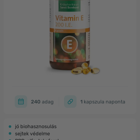
240
adag
1
kapszula naponta
jó biohasznosulás
sejtek védelme