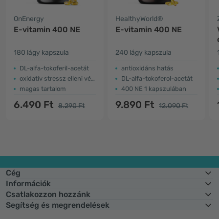
OnEnergy
HealthyWorld®
E-vitamin 400 NE
E-vitamin 400 NE
180 lágy kapszula
240 lágy kapszula
DL-alfa-tokoferil-acetát
antioxidáns hatás
oxidatív stressz elleni védelem
DL-alfa-tokoferol-acetát
magas tartalom
400 NE 1 kapszulában
6.490 Ft
9.890 Ft
8.290 Ft
12.090 Ft
Cég
Információk
Csatlakozzon hozzánk
Segítség és megrendelések