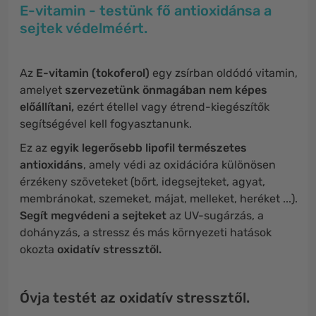
E-vitamin - testünk fő antioxidánsa a
sejtek védelméért.
Az
E-vitamin (tokoferol)
egy zsírban oldódó vitamin,
amelyet
szervezetünk önmagában nem képes
előállítani,
ezért étellel vagy étrend-kiegészítők
segítségével kell fogyasztanunk.
Ez az
egyik legerősebb lipofil természetes
antioxidáns
, amely védi az oxidációra különösen
érzékeny szöveteket (bőrt, idegsejteket, agyat,
membránokat, szemeket, májat, melleket, heréket ...).
Segít megvédeni a sejteket
az UV-sugárzás, a
dohányzás, a stressz és más környezeti hatások
okozta
oxidatív stressztől.
Óvja testét az oxidatív stressztől.