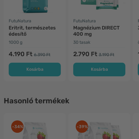
FutuNatura
FutuNatura
Eritrit, természetes
Magnézium DIRECT
édesítő
400 mg
1000 g
30 tasak
4.190 Ft
2.790 Ft
6.390 Ft
3.190 Ft
Kosárba
Kosárba
Hasonló termékek
-34%
-39%