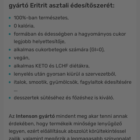
gyártó Eritrit asztali édesítőszerét:
100%-ban természetes,
0 kalória,
formában és édességben a hagyományos cukor
legjobb helyettesítője,
alkalmas cukorbetegek számára (GI=0),
vegán,
alkalmas KETO és LCHF diétákra,
lenyelés után gyorsan kiürül a szervezetből,
italok, smootik, gyümölcsök, fagylaltok édesítésére
...
desszertek sütéséhez és főzéshez is kiváló.
Az
Intenson gyártó
mindent meg akar tenni annak
érdekében, hogy termékeik minősége lenyűgöző
legyen, ezért előállításuk abszolút körültekintéssel
zajlik, valamint megőrzik a legmagasabb színvonalat