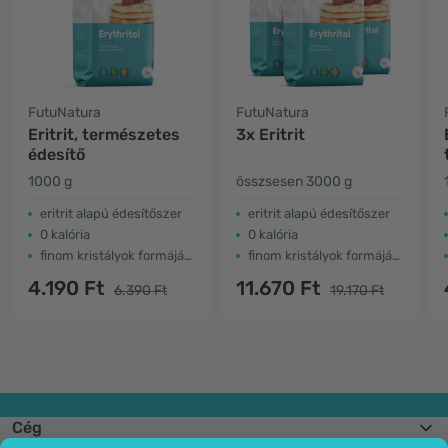
FutuNatura
FutuNatura
Eritrit, természetes
3x Eritrit
édesítő
1000 g
összsesen 3000 g
eritrit alapú édesítőszer
eritrit alapú édesítőszer
0 kalória
0 kalória
finom kristályok formájában
finom kristályok formájában
4.190 Ft
11.670 Ft
6.390 Ft
19.170 Ft
Cég