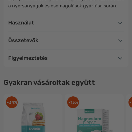
a nyersanyagok és csomagolások gyártása során.
Használat
Összetevők
Figyelmeztetés
Gyakran vásároltak együtt
-34%
-13%
-