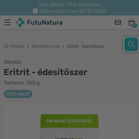
Heti akció | -15% mindenre
Adja hozzá a/az
HET15
kódot
0
Főoldal
Édesítőszerek
Eritrit - édesítőszer
Intenson
Eritrit - édesítőszer
Tartalom: 250 g
HETI AKCIÓ