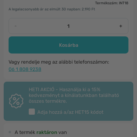
Termékszám: INT18
A legalacsonyabb ár az elmúlt 30 napban: 2.190 Ft
-
+
Kosárba
Vagy rendelje meg az alábbi telefonszámon:
06 1 808 9238
HETI AKCIÓ - Használja ki a 15%
kedvezményt a kínálatunkban található
összes termékre.
Adja hozzá a/az
HET15
kódot
A termék
raktáron
van