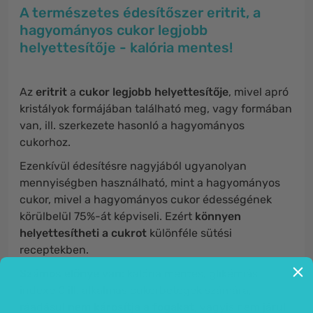
A természetes édesítőszer eritrit, a
hagyományos cukor legjobb
helyettesítője - kalória mentes!
Az
eritrit
a
cukor legjobb helyettesítője
, mivel apró
kristályok formájában található meg, vagy formában
van, ill. szerkezete hasonló a hagyományos
cukorhoz.
Ezenkívül édesítésre nagyjából ugyanolyan
mennyiségben használható, mint a hagyományos
cukor, mivel a hagyományos cukor édességének
körülbelül 75%-át képviseli. Ezért
könnyen
helyettesítheti a cukrot
különféle sütési
receptekben.
Számos előnye van:
kalória mentes, glikémiás
indexe 0 ill. alkalmas cukorbetegek számára,
ráadásul
nem károsítja a fogakat
, vagyis nem járul