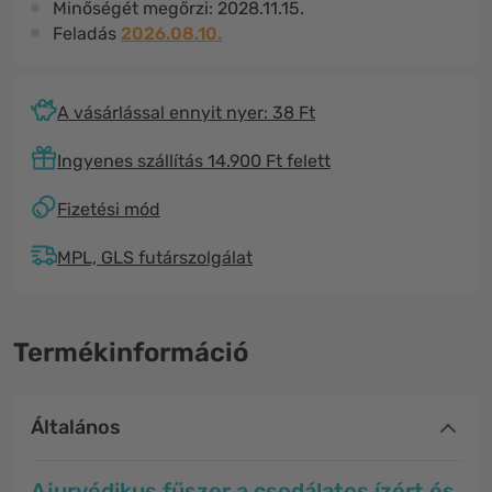
Minőségét megőrzi:
2028.11.15.
Feladás
2026.08.10.
A vásárlással ennyit nyer: 38 Ft
Ingyenes szállítás 14.900 Ft felett
Fizetési mód
MPL, GLS futárszolgálat
Termékinformáció
Általános
Ajurvédikus fűszer a
csodálatos ízért
és