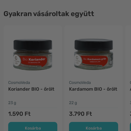
Gyakran vásároltak együtt
CosmoVeda
CosmoVeda
Koriander BIO - őrölt
Kardamom BIO - őrölt
23 g
22 g
1.590 Ft
3.790 Ft
Kosárba
Kosárba