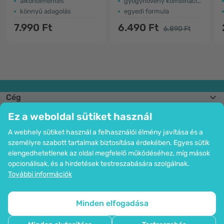
alkoholmentes
gyógynövény kombinációja
könnyű adagolás
egyedi formula
7.990 Ft
6.490 Ft
6.890 Ft
Cég
Információk
Ez a weboldal sütiket használ
Csatlakozzon hozzánk
Segítség és megrendelések
A webhely sütiket használ a felhasználói élmény javítása és a
személyre szabott tartalmak biztosítása érdekében. Egyes sütik
elengedhetetlenek az oldal megfelelő működéséhez, míg mások
opcionálisak, és a hirdetések testreszabására szolgálnak.
Bankkártyás fizetési lehetőség. A személyes adatok garantált védelme
További információk
SSL titkosítással.
Copyright © 2012 - 2026   |   Be Healthy Group d.o.o.
Az oldal térképe
Cookie-k használata
Cookie-k beállítása
Minden elfogadása