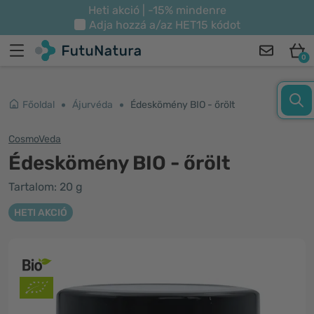
Heti akció | -15% mindenre
Adja hozzá a/az
HET15
kódot
0
Főoldal
Ájurvéda
Édeskömény BIO - őrölt
CosmoVeda
Édeskömény BIO - őrölt
Tartalom: 20 g
HETI AKCIÓ