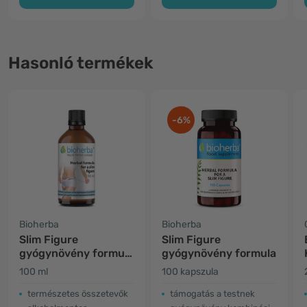
Hasonló termékek
-6%
Bioherba
Bioherba
Slim Figure
Slim Figure
gyógynövény formula
gyógynövény formula
- tinktúra
100 ml
100 kapszula
természetes összetevők
támogatás a testnek