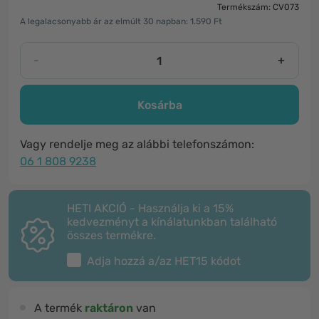
Termékszám: CV073
A legalacsonyabb ár az elmúlt 30 napban: 1.590 Ft
-
+
Kosárba
Vagy rendelje meg az alábbi telefonszámon:
06 1 808 9238
HETI AKCIÓ - Használja ki a 15%
kedvezményt a kínálatunkban található
összes termékre.
Adja hozzá a/az
HET15
kódot
A termék
raktáron
van