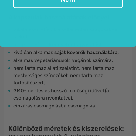
A kapszulák használatának előnyei:
tökéletesen elfedik a
kellemetlen szagokat és
ízeket,
megkönnyíti az
könnyebb fogyasztást,
kiválóan alkalmas
saját keverék használatára,
alkalmas vegetáriánusok, vegánok számára,
nem tartalmaz állati zselatint, nem tartalmaz
mesterséges színezéket, nem tartalmaz
tartósítószert,
GMO-mentes és hosszú minőségi idővel (a
csomagolásra nyomtatva),
cipzáras csomagolásba csomagolva.
Különböző méretek és kiszerelések: