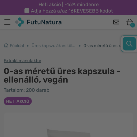
Heti akció | -16% mindenre
Adja hozzá a/az
16KEVESEBB
kódot
0
Főoldal
Üres kapszulák és töltők
0-as méretű üres kapszula - ellenálló, vegán
Extrakt manufaktur
0-as méretű üres kapszula -
ellenálló, vegán
Tartalom: 200 darab
HETI AKCIÓ