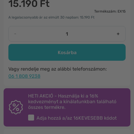
15.190 Ft
Termékszám: EX15
A legalacsonyabb ár az elmúlt 30 napban: 15.190 Ft
-
+
Kosárba
Vagy rendelje meg az alábbi telefonszámon:
06 1 808 9238
HETI AKCIÓ - Használja ki a 16%
kedvezményt a kínálatunkban található
összes termékre.
Adja hozzá a/az
16KEVESEBB
kódot