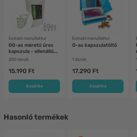
Extrakt manufaktur
Extrakt manufaktur
00-as méretű üres
0-as kapszulatöltő
kapszula - ellenálló,
vegán
200 darab
1 darab
15.190 Ft
17.290 Ft
Kosárba
Kosárba
Hasonló termékek