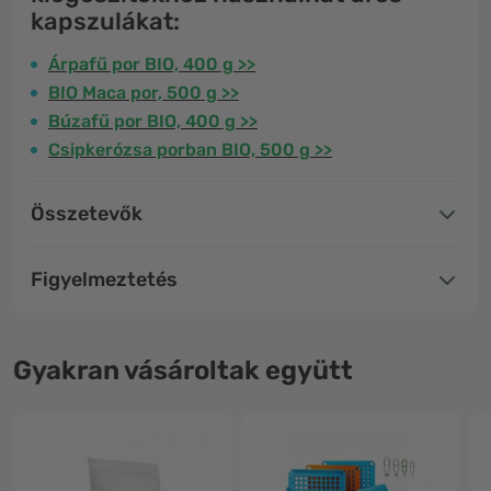
kapszulákat:
Árpafű por BIO, 400 g >>
BIO Maca por, 500 g >>
Búzafű por BIO, 400 g >>
Csipkerózsa porban BIO, 500 g >>
Összetevők
Figyelmeztetés
Gyakran vásároltak együtt