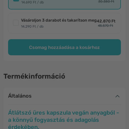
30.380 Ft
14.690 Ft / db
Vásároljon 3 darabot és takarítson meg
42.870 Ft
45.570 Ft
14.290 Ft / db
Csomag hozzáadása a kosárhoz
Termékinformáció
Általános
Átlátszó üres kapszula vegán anyagból -
a könnyű fogyasztás és adagolás
érdekében.