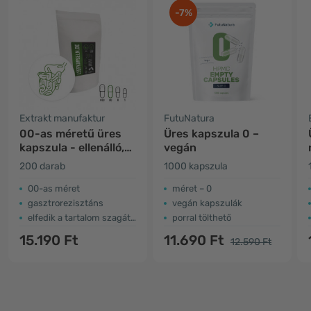
-7%
Extrakt manufaktur
FutuNatura
00-as méretű üres
Üres kapszula 0 –
kapszula - ellenálló,
vegán
vegán
200 darab
1000 kapszula
00-as méret
méret – 0
gasztrorezisztáns
vegán kapszulák
elfedik a tartalom szagát és ízét
porral tölthető
15.190 Ft
11.690 Ft
12.590 Ft