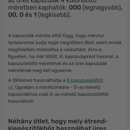
az üres kapszulák 4 különböző
méretben kaphatók:
000
(legnagyobb)
,
00, 0 és 1
(legkisebb)
.
A kapszulák mérete attól függ, hogy mennyi
tartalommal tudja majd megtölteni őket, ezért ennek
megfelelően módosítsa a választást. Arra is
figyeljen, ha már töltőt, ill. kapszulaprést használ, a
kapszulatöltő méretének és az üres kapszulák
méretének meg kell egyeznie.
A töltéshez használhatja a
0 kapszulatöltőt
>>.
Ügyeljen a méretcímkére - 0-as méretű
kapszulákhoz csak 0-as méretű kapszulatöltőt
használhat!
Néhány ötlet, hogy mely étrend-
kiegészítőkhöz használhat üres