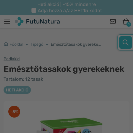
Heti akció | -15% mindenre
Adja hozzá a/az
HET15
kódot
0
Főoldal
Tipegő
Emésztőtasakok gyerekeknek
Pediakid
Emésztőtasakok gyerekeknek
Tartalom: 12 tasak
HETI AKCIÓ
-5%