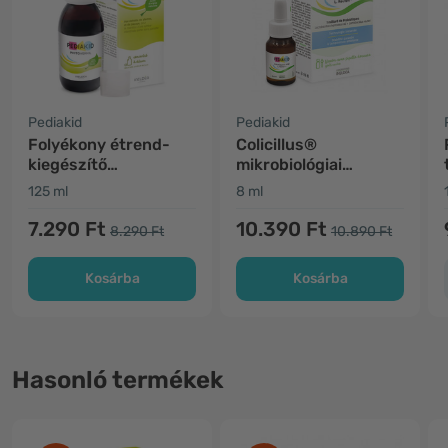
Pediakid
Pediakid
Folyékony étrend-
Colicillus®
kiegészítő
mikrobiológiai
gyermekeknek -
cseppek babáknak
125 ml
8 ml
emésztőrendszer
7.290 Ft
10.390 Ft
8.290 Ft
10.890 Ft
Kosárba
Kosárba
Hasonló termékek