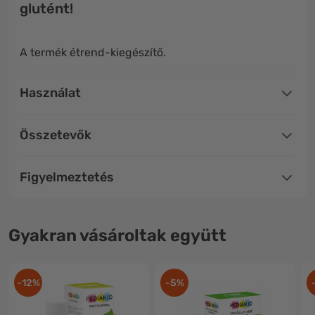
glutént!
A termék étrend-kiegészítő.
Használat
Összetevők
Figyelmeztetés
Gyakran vásároltak együtt
-12%
-5%