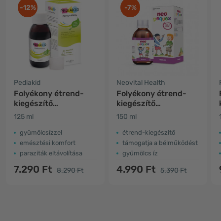
-12%
-7%
Pediakid
Neovital Health
Folyékony étrend-
Folyékony étrend-
kiegészítő
kiegészítő
gyermekeknek -
gyerekeknek –
125 ml
150 ml
emésztőrendszer
emésztés
gyümölcsízzel
étrend-kiegészitő
emésztési komfort
támogatja a bélműködést
paraziták eltávolítása
gyümölcs íz
7.290 Ft
4.990 Ft
8.290 Ft
5.390 Ft