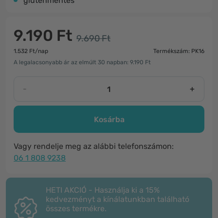
gluténmentes
9.190 Ft
9.690 Ft
1.532 Ft/nap
Termékszám: PK16
A legalacsonyabb ár az elmúlt 30 napban: 9.190 Ft
-
+
Kosárba
Vagy rendelje meg az alábbi telefonszámon:
06 1 808 9238
HETI AKCIÓ - Használja ki a 15%
kedvezményt a kínálatunkban található
összes termékre.