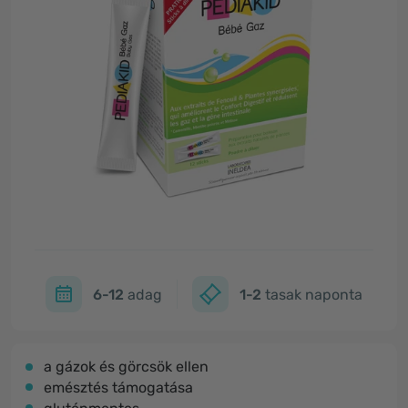
6-12
adag
1-2
tasak naponta
a gázok és görcsök ellen
emésztés támogatása