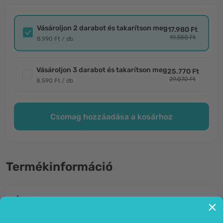
Vásároljon 2 darabot és takarítson meg
17.980 Ft
19.380 Ft
8.990 Ft / db
Vásároljon 3 darabot és takarítson meg
25.770 Ft
29.070 Ft
8.590 Ft / db
Csomag hozzáadása a kosárhoz
Termékinformáció
Általános