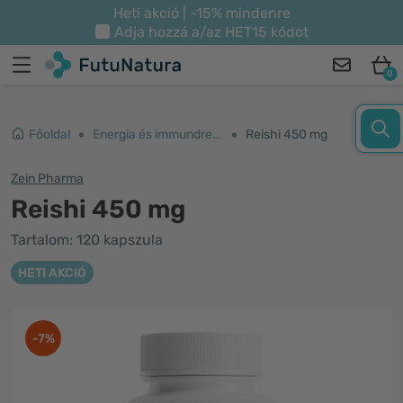
Heti akció | -15% mindenre
Adja hozzá a/az
HET15
kódot
0
Főoldal
Energia és immundrendszer
Reishi 450 mg
Zein Pharma
Reishi 450 mg
Tartalom: 120 kapszula
HETI AKCIÓ
-7%