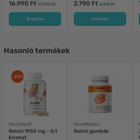
16.990 Ft
2.790 Ft
17.790 Ft
3.190 Ft
Kosárba
Kosárba
Hasonló termékek
-23%
MycoWay®
MycoMedica
Reishi 1950 mg - 5:1
Reishi gombák
kivonat