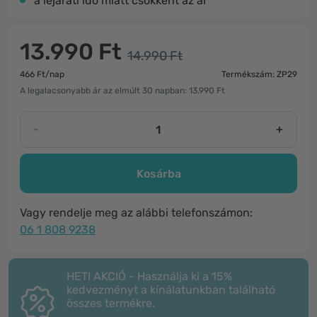
a lejárati idő miatt csökkent az ár
13.990 Ft
14.990 Ft
466 Ft/nap
Termékszám: ZP29
A legalacsonyabb ár az elmúlt 30 napban: 13.990 Ft
-
+
Kosárba
Vagy rendelje meg az alábbi telefonszámon:
06 1 808 9238
HETI AKCIÓ - Használja ki a 15%
kedvezményt a kínálatunkban található
összes termékre.