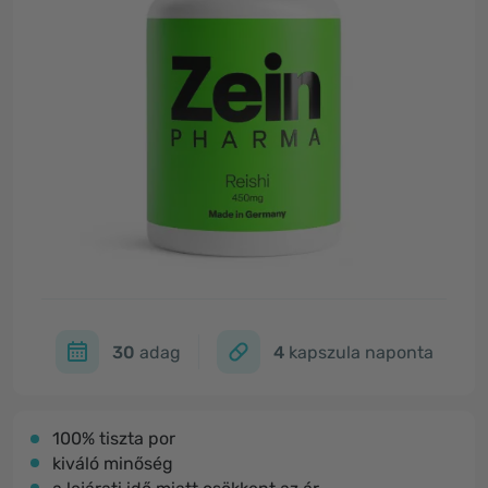
30
adag
4
kapszula naponta
100% tiszta por
kiváló minőség