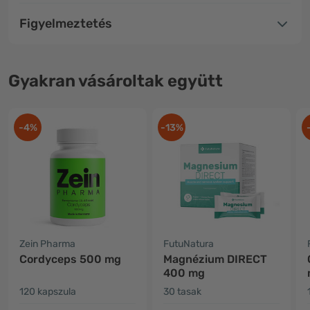
Figyelmeztetés
Gyakran vásároltak együtt
-4%
-13%
Zein Pharma
FutuNatura
Cordyceps 500 mg
Magnézium DIRECT
400 mg
120 kapszula
30 tasak