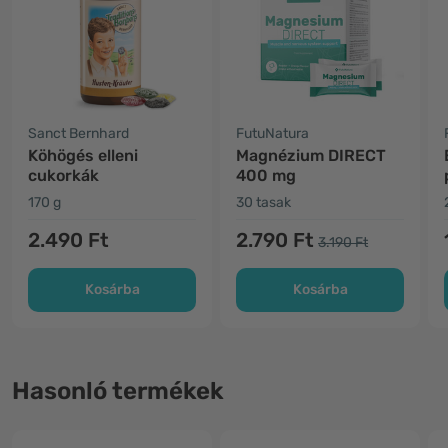
Sanct Bernhard
FutuNatura
Köhögés elleni
Magnézium DIRECT
cukorkák
400 mg
170 g
30 tasak
2.490 Ft
2.790 Ft
3.190 Ft
Kosárba
Kosárba
Hasonló termékek