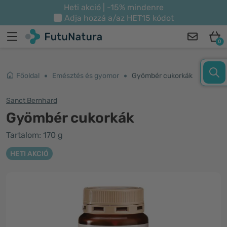
Heti akció | -15% mindenre
Adja hozzá a/az
HET15
kódot
0
Főoldal
Emésztés és gyomor
Gyömbér cukorkák
Sanct Bernhard
Gyömbér cukorkák
Tartalom: 170 g
HETI AKCIÓ