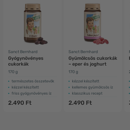
Sanct Bernhard
Sanct Bernhard
Gyógynövényes
Gyümölcsös cukorkák
cukorkák
– eper és joghurt
170 g
170 g
természetes összetevők
kézzel készített
kézzel készített
kellemes gyümölcsös íz
friss gyógynövényes íz
klasszikus recept
2.490 Ft
2.490 Ft