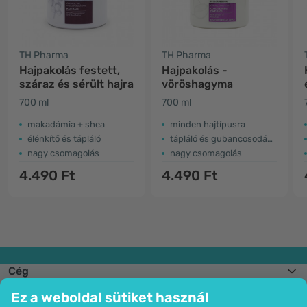
TH Pharma
TH Pharma
Hajpakolás festett,
Hajpakolás -
száraz és sérült hajra
vöröshagyma
700 ml
700 ml
makadámia + shea
minden hajtípusra
élénkítő és tápláló
tápláló és gubancosodásgátló
nagy csomagolás
nagy csomagolás
4.490 Ft
4.490 Ft
Cég
Információk
Ez a weboldal sütiket használ
Csatlakozzon hozzánk