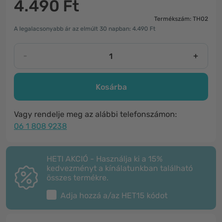
4.490 Ft
Termékszám: TH02
A legalacsonyabb ár az elmúlt 30 napban: 4.490 Ft
-
+
Kosárba
Vagy rendelje meg az alábbi telefonszámon:
06 1 808 9238
HETI AKCIÓ - Használja ki a 15%
kedvezményt a kínálatunkban található
összes termékre.
Adja hozzá a/az
HET15
kódot