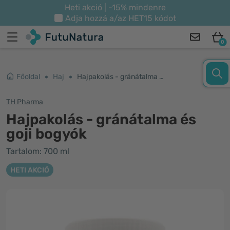
Heti akció | -15% mindenre
Adja hozzá a/az
HET15
kódot
0
Főoldal
Haj
Hajpakolás - gránátalma és goji bogyók
TH Pharma
Hajpakolás - gránátalma és
goji bogyók
Tartalom: 700 ml
HETI AKCIÓ