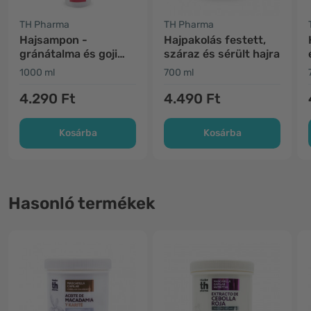
TH Pharma
TH Pharma
Hajsampon -
Hajpakolás festett,
gránátalma és goji
száraz és sérült hajra
bogyók
1000 ml
700 ml
4.290 Ft
4.490 Ft
Kosárba
Kosárba
Hasonló termékek