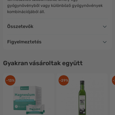
gyógynövényből vagy különböző gyógynövények
kombinációjából áll.
Összetevők
Figyelmeztetés
Gyakran vásároltak együtt
-13%
-29%
-