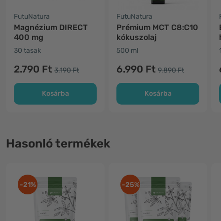
FutuNatura
FutuNatura
Magnézium DIRECT
Prémium MCT C8:C10
400 mg
kókuszolaj
30 tasak
500 ml
2.790 Ft
6.990 Ft
3.190 Ft
9.890 Ft
Kosárba
Kosárba
Hasonló termékek
-21%
-25%