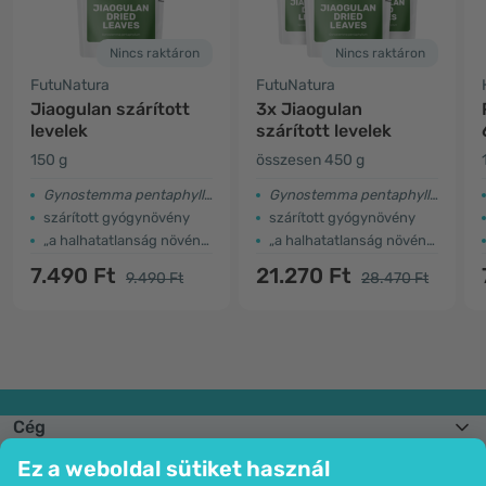
Nincs raktáron
Nincs raktáron
FutuNatura
FutuNatura
Jiaogulan szárított
3x Jiaogulan
levelek
szárított levelek
150 g
összesen 450 g
Gynostemma pentaphyllum
Gynostemma pentaphyllum
szárított gyógynövény
szárított gyógynövény
„a halhatatlanság növénye”
„a halhatatlanság növénye”
7.490 Ft
21.270 Ft
9.490 Ft
28.470 Ft
Cég
Információk
Ez a weboldal sütiket használ
Csatlakozzon hozzánk