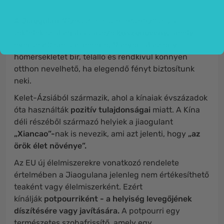
A Jiaogulan
(Gynostemma pentaphyllum)
a
tökfélék családjába tartozó
kúszónövény,
amely
évente 80 cm-t is megnő. Nagyon alacsony
hőmérsékletet bír, télálló és rendkívül könnyen
otthon nevelhető, ha elegendő fényt biztosítunk
neki.
Kelet-Ázsiából származik, ahol a kínaiak évszázadok
óta használták
pozitív tulajdonságai
miatt. A Kína
déli részéből származó helyiek a jiaogulant
„Xiancao”-
nak is nevezik, ami azt jelenti, hogy
„az
örök élet növénye”.
Az EU új élelmiszerekre vonatkozó rendelete
értelmében a Jiaogulana jelenleg nem értékesíthető
teaként vagy élelmiszerként. Ezért
kínálják
potpourriként - a helyiség levegőjének
díszítésére vagy javítására.
A potpourri egy
természetes szobafrissítő, amely egy