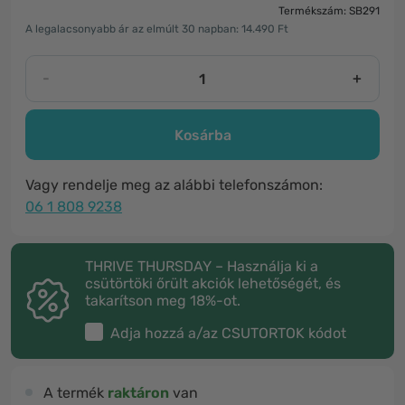
Termékszám: SB291
A legalacsonyabb ár az elmúlt 30 napban: 14.490 Ft
-
+
Kosárba
Vagy rendelje meg az alábbi telefonszámon:
06 1 808 9238
THRIVE THURSDAY – Használja ki a
csütörtöki őrült akciók lehetőségét, és
takarítson meg 18%-ot.
Adja hozzá a/az
CSUTORTOK
kódot
A termék
raktáron
van