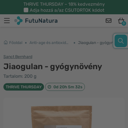
THRIVE THURSDAY – 18% kedvezmény
Adja hozzá a/az
CSUTORTOK
kódot
0
Főoldal
Anti-age és antioxidánsok
Jiaogulan - gyógynövény
Sanct Bernhard
Jiaogulan - gyógynövény
Tartalom: 200 g
THRIVE THURSDAY
0d 20h 5m 32s