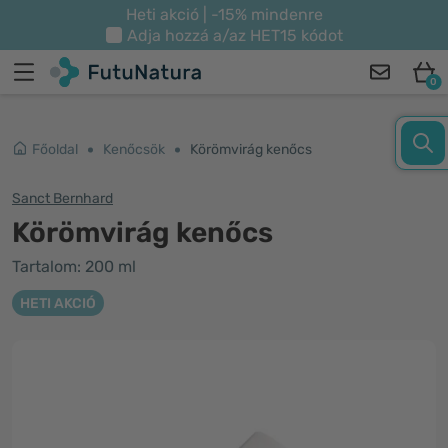
Heti akció | -15% mindenre
Adja hozzá a/az
HET15
kódot
0
Főoldal
Kenőcsök
Körömvirág kenőcs
Sanct Bernhard
Körömvirág kenőcs
Tartalom: 200 ml
HETI AKCIÓ