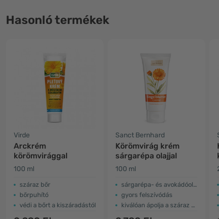
Hasonló termékek
Virde
Sanct Bernhard
Arckrém
Körömvirág krém
körömvirággal
sárgarépa olajjal
100 ml
100 ml
​száraz bőr
sárgarépa- és avokádóolajat tartalmaz
bőrpuhító
gyors felszívódás
védi a bőrt a kiszáradástól
kiválóan ápolja a száraz és repedezett bőrt