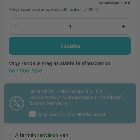
Termékszám: SB115
A legalacsonyabb ár az elmúlt 30 napban: 5.490 Ft
-
+
Kosárba
Vagy rendelje meg az alábbi telefonszámon:
06 1 808 9238
HETI AKCIÓ - Használja ki a 15%
kedvezményt a kínálatunkban található
összes termékre.
Adja hozzá a/az
HET15
kódot
A termék
raktáron
van