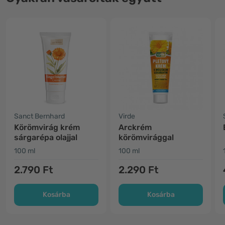
Sanct Bernhard
Virde
Körömvirág krém
Arckrém
sárgarépa olajjal
körömvirággal
100 ml
100 ml
2.790 Ft
2.290 Ft
Kosárba
Kosárba