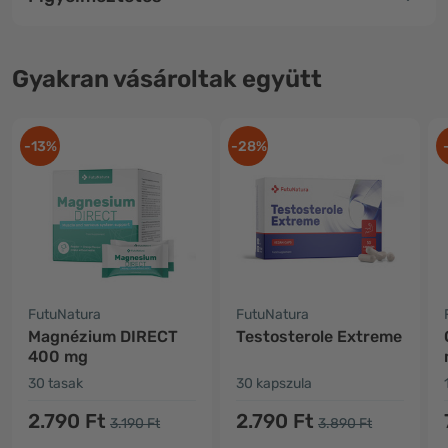
Gyakran vásároltak együtt
-13%
-28%
FutuNatura
FutuNatura
Magnézium DIRECT
Testosterole Extreme
400 mg
30 tasak
30 kapszula
2.790 Ft
2.790 Ft
3.190 Ft
3.890 Ft