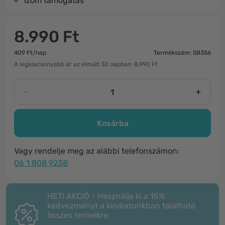
izom támogatás
8.990 Ft
409 Ft/nap
Termékszám: SB356
A legalacsonyabb ár az elmúlt 30 napban: 8.990 Ft
-
+
Kosárba
Vagy rendelje meg az alábbi telefonszámon:
06 1 808 9238
HETI AKCIÓ - Használja ki a 15%
kedvezményt a kínálatunkban található
összes termékre.