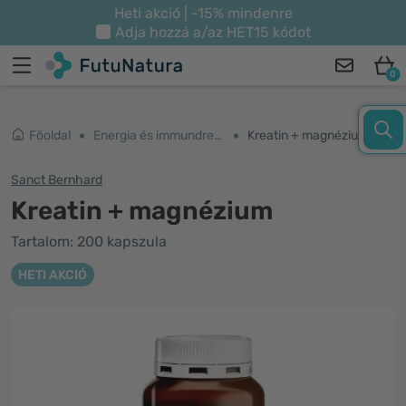
Heti akció | -15% mindenre
Adja hozzá a/az
HET15
kódot
0
Főoldal
Energia és immundrendszer
Kreatin + magnézium
Sanct Bernhard
Kreatin + magnézium
Tartalom: 200 kapszula
HETI AKCIÓ