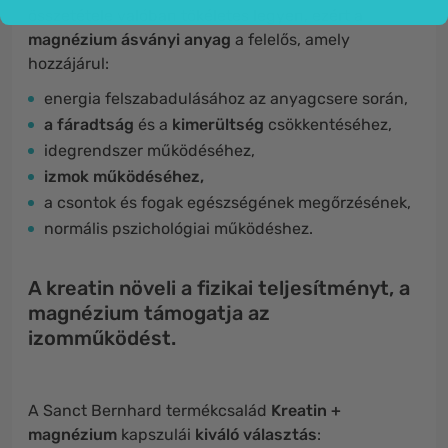
összetétele valóban tökéletes legyen, ezért a
magnézium ásványi anyag
a felelős, amely
hozzájárul:
energia felszabadulásához az anyagcsere során,
a
fáradtság
és a
kimerültség
csökkentéséhez,
idegrendszer működéséhez,
izmok működéséhez,
a csontok és fogak egészségének megőrzésének,
normális pszichológiai működéshez.
A kreatin növeli a fizikai teljesítményt, a
magnézium támogatja az
izomműködést.
A Sanct Bernhard termékcsalád
Kreatin +
magnézium
kapszulái
kiváló választás
: