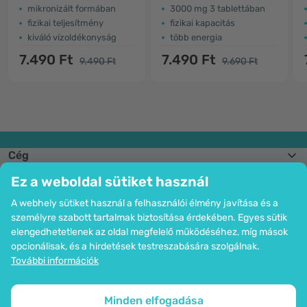
mikronizált formában
3000 mg 3 tablettában
fizikai teljesítmény
fizikai kapacitás
kiváló vízoldékonyság
több energia
7.490 Ft
7.490 Ft
9.490 Ft
9.690 Ft
Cég
Információk
Ez a weboldal sütiket használ
Csatlakozzon hozzánk
Segítség és megrendelések
A webhely sütiket használ a felhasználói élmény javítása és a
személyre szabott tartalmak biztosítása érdekében. Egyes sütik
elengedhetetlenek az oldal megfelelő működéséhez, míg mások
opcionálisak, és a hirdetések testreszabására szolgálnak.
Bankkártyás fizetési lehetőség. A személyes adatok garantált védelme
További információk
SSL titkosítással.
Copyright © 2012 - 2026   |   Be Healthy Group d.o.o.
Az oldal térképe
Cookie-k használata
Cookie-k beállítása
Minden elfogadása