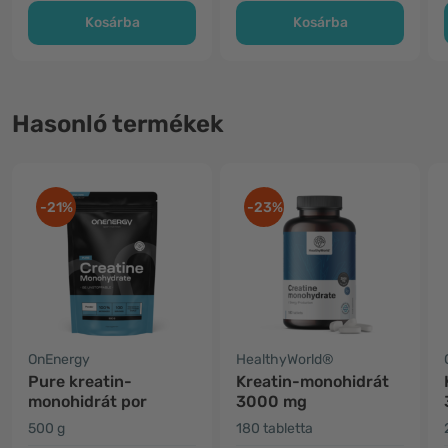
Kosárba
Kosárba
Hasonló termékek
-21%
-23%
OnEnergy
HealthyWorld®
Pure kreatin-
Kreatin-monohidrát
monohidrát por
3000 mg
500 g
180 tabletta