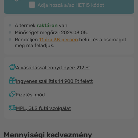
Adja hozzá a/az
HET15
kódot
A termék
raktáron
van
Minőségét megőrzi:
2029.03.05.
Rendeljen
11 óra 38 percen
belül, és a csomagot
még ma feladjuk.
A vásárlással ennyit nyer: 212 Ft
Ingyenes szállítás 14.900 Ft felett
Fizetési mód
MPL, GLS futárszolgálat
Mennyiségi kedvezmény