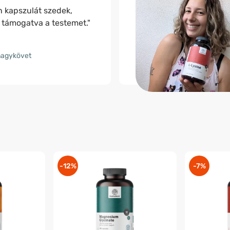
n kapszulát szedek,
 támogatva a testemet."
nagykövet
-12%
-7%