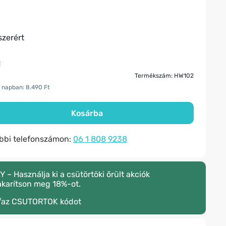
zerért
t
Termékszám: HW102
 napban: 8.490 Ft
Kosárba
ábbi telefonszámon:
06 1 808 9238
 Használja ki a csütörtöki őrült akciók
akarítson meg 18%-ot.
/az
CSUTORTOK
kódot