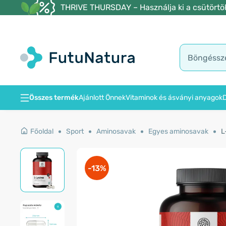
THRIVE THURSDAY – Használja ki a csütörtöki
Összes termék
Ajánlott Önnek
Vitaminok és ásványi anyagok
D
Főoldal
Sport
Aminosavak
Egyes aminosavak
L
-13%