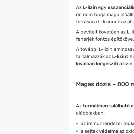
Az
L-lizin
egy
esszenciál
de nem tudja maga előállí
forrásai a L-lizinnek az ál
A bevitelt követően az L-l
fehérjék fontos építőköve
A további L-lizin aminos
tartalmazzák az
L-lizint 
kiválóan kiegészíti a lizi
Magas dózis – 800 mg
Az
termékben található c
alábbiakban:
az immunrendszer műk
a sejtek
védelme
az oxid