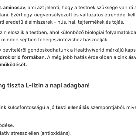
is aminosav
, ami azt jelenti, hogy a testnek szüksége van r
tani. Ezért egy kiegyensúlyozott és változatos étrenddel kel
lati eredetű élelmiszerek - hús, hal, tejtermékek és tojás.
izin eloszlik a testben, ahol különböző biológiai folyamatokba
, minden sejtben fehérjeszintézishez használják.
av beviteléről gondoskodhatunk a HealthyWorld márkájú kaps
hidroklorid formában.
A még jobb hatás érdekében a
cink ás
n működését.
 tiszta L-lizin a napi adagban!
ink
kulcsfontosságú a jó
testi ellenállás
szempontjából, mivel
ödése,
atív stressz ellen (antioxidáns).