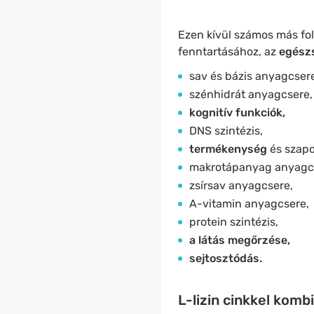
Ezen kívül számos más fol
fenntartásához, az
egészs
sav és bázis anyagcsere
szénhidrát anyagcsere,
kognitív funkciók,
DNS szintézis,
termékenység
és szap
makrotápanyag anyagc
zsírsav anyagcsere,
A-vitamin anyagcsere,
protein szintézis,
a látás megőrzése,
sejtosztódás.
L-lizin cinkkel komb