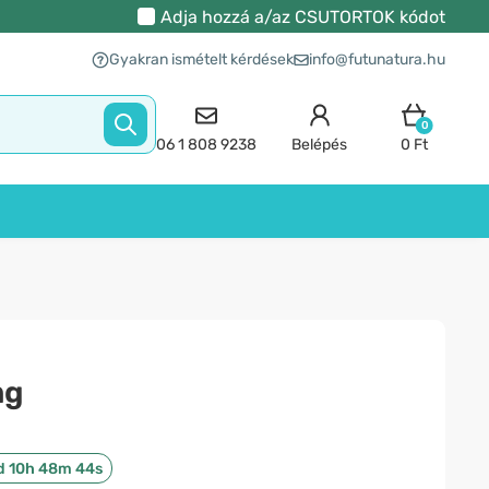
Adja hozzá a/az
CSUTORTOK
kódot
Gyakran ismételt kérdések
info@futunatura.hu
0
06 1 808 9238
Belépés
0 Ft
mg
d 10h 48m 43s