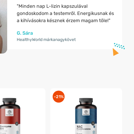
"Minden nap L-lizin kapszulával
gondoskodom a testemről. Energikusnak és
a kihívásokra késznek érzem magam tőle!"
G. Sára
HealthyWorld márkanagykövet
-21%
-