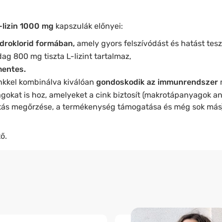
-lizin 1000 mg
kapszulák előnyei:
hidroklorid formában,
amely gyors felszívódást és hatást tesz
dag 800 mg tiszta L-lizint tartalmaz,
mentes.
inkkel kombinálva kiválóan
gondoskodik az immunrendszer
gokat is hoz, amelyeket a cink biztosít (makrotápanyagok a
látás megőrzése, a termékenység támogatása és még sok más)
ő.