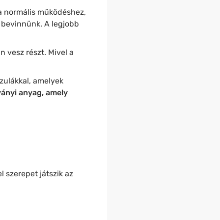
á a normális működéshez,
l bevinnünk. A legjobb
n vesz részt. Mivel a
zulákkal, amelyek
ványi anyag, amely
 szerepet játszik az