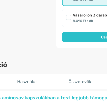
Vásároljon 3 dara
8.090 Ft / db
Cs
ió
Használat
Összetevők
is aminosav kapszulákban a test legjobb támoga