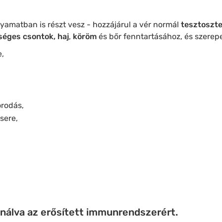
yamatban is részt vesz - hozzájárul a vér normál
tesztoszte
éges csontok, haj
,
köröm
és bőr fenntartásához, és szerepet
,
orodás,
sere,
inálva az erősített immunrendszerért.