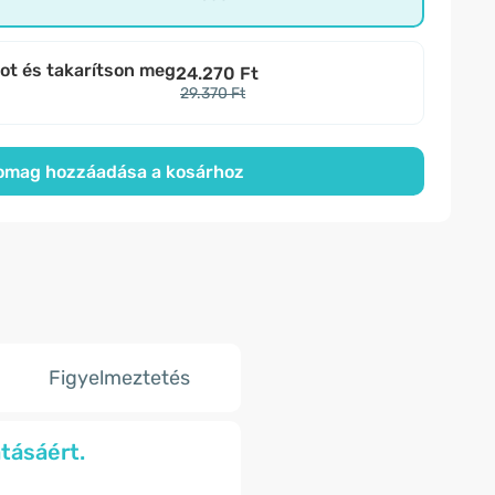
bot és takarítson meg
24.270 Ft
29.370 Ft
omag hozzáadása a kosárhoz
Figyelmeztetés
tásáért.