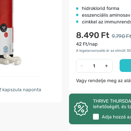
hidroklorid forma
esszenciális aminosav
cinkkel az immunrends
8.490 Ft
9.790 F
42 Ft/nap
A legalacsonyabb ár az elmúlt 30
-
+
Vagy rendelje meg az al
2
kapszula naponta
THRIVE THURSDAY –
lehetőségét, és t
Adja hozzá a