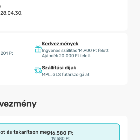
n
28.04.30.
Kedvezmények
Ingyenes szállítás 14.900 Ft felett
 201 Ft
Ajándék 20.000 Ft felett
Szállítási díjak
MPL, GLS futárszolgálat
dvezmény
bot és takarítson meg
16.580 Ft
19.580 Ft