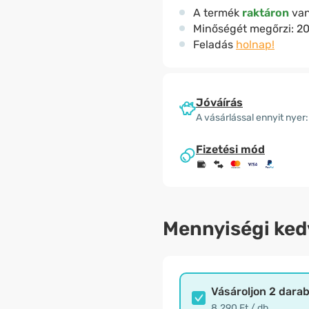
A termék
raktáron
va
Minőségét megőrzi:
20
Feladás
holnap!
Jóváírás
A vásárlással ennyit nyer:
Fizetési mód
Mennyiségi ke
Vásároljon 2 dara
8.290 Ft / db