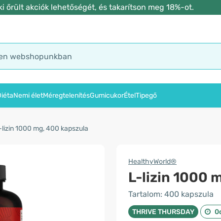
 őrült akciók lehetőségét, és takarítson meg 18%-ot.
iéta
Nemi élet
Méregtelenítés
Gumicukor
Étel
Tipegő
-lizin 1000 mg, 400 kapszula
HealthyWorld®
L-lizin 1000 
Tartalom: 400 kapszula
THRIVE THURSDAY
0