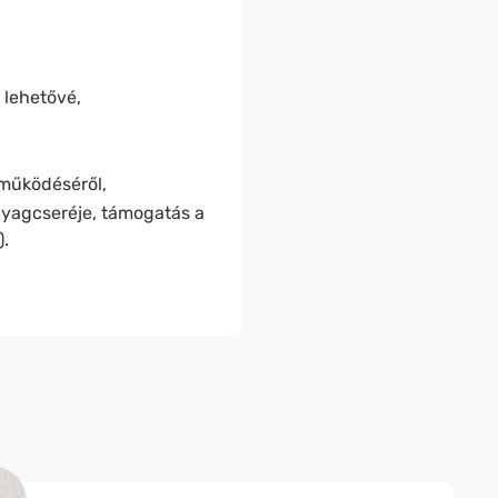
 lehetővé,
működéséről,
nyagcseréje, támogatás a
.