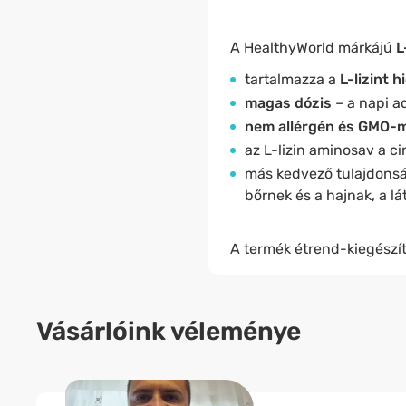
A HealthyWorld márkájú
L
tartalmazza a
L-lizint 
magas dózis
– a napi a
nem allérgén és GMO-
az L-lizin aminosav a c
más kedvező tulajdonsá
bőrnek és a hajnak, a 
A termék étrend-kiegészít
Vásárlóink véleménye