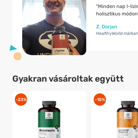
"Minden nap l-lizi
holisztikus módon
Z. Dorjan
HealthyWorld márka
Gyakran vásároltak együtt
-23%
-15%