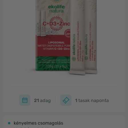
21
adag
1
tasak naponta
kényelmes csomagolás