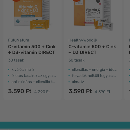
FutuNatura
HealthyWorld®
C-vitamin 500 + Cink
C-vitamin 500 + Cink
+ D3-vitamin DIRECT
+ D3 DIRECT
30 tasak
30 tasak
kiváló alma íz
ellenállás + energia + idegrendszer
ízletes tasakok az egyszerű használat érdekében
folyadék nélküli fogyasztás
antioxidáns + ellenálló képesség + energia
alma íz
3.590 Ft
3.590 Ft
4.390 Ft
4.390 Ft