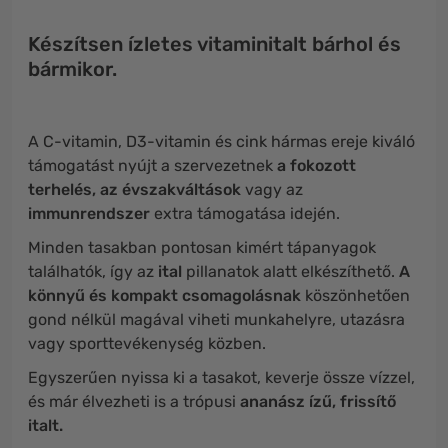
Készítsen ízletes vitaminitalt bárhol és
bármikor.
A C-vitamin, D3-vitamin és cink hármas ereje kiváló
támogatást nyújt a szervezetnek
a fokozott
terhelés, az évszakváltások
vagy az
immunrendszer
extra támogatása idején.
Minden tasakban pontosan kimért tápanyagok
találhatók, így az
ital
pillanatok alatt elkészíthető.
A
könnyű és kompakt csomagolásnak
köszönhetően
gond nélkül magával viheti munkahelyre, utazásra
vagy sporttevékenység közben.
Egyszerűen nyissa ki a tasakot, keverje össze vízzel,
és már élvezheti is a trópusi
ananász ízű, frissítő
italt.