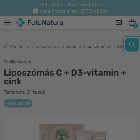
Heti akció | -15% mindenre
Adja hozzá a/az
HET15
kódot
0
Főoldal
Liposzómás vitaminok
Liposzómás C + D3-vitamin + cink
Ekolife Natura
Liposzómás C + D3-vitamin +
cink
Tartalom: 21 tasak
HETI AKCIÓ