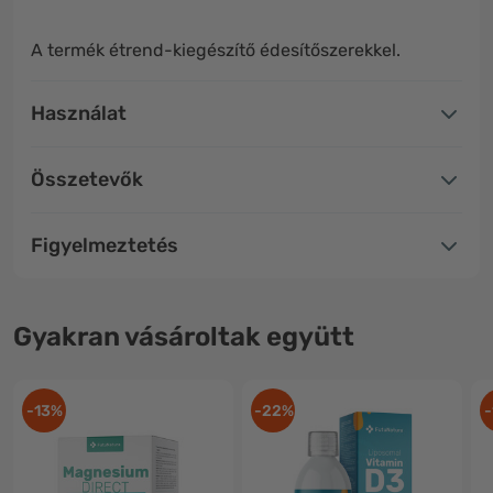
A termék étrend-kiegészítő édesítőszerekkel.
Használat
Összetevők
Figyelmeztetés
Gyakran vásároltak együtt
-13%
-22%
-