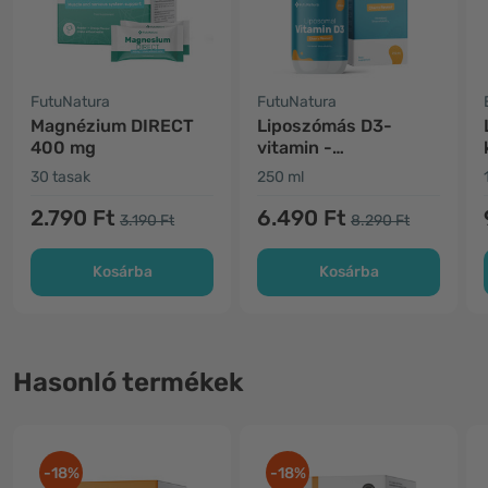
FutuNatura
FutuNatura
Magnézium DIRECT
Liposzómás D3-
400 mg
vitamin -
immunrendszer
30 tasak
250 ml
2.790 Ft
6.490 Ft
3.190 Ft
8.290 Ft
Kosárba
Kosárba
Hasonló termékek
-18%
-18%