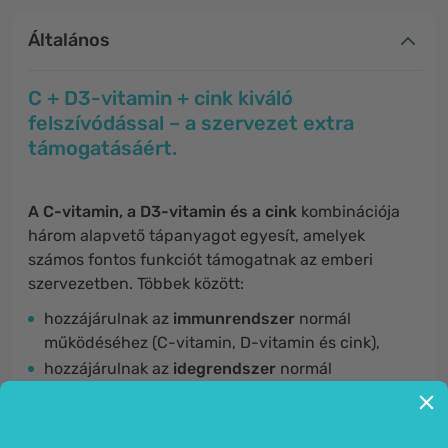
Általános
C + D3-vitamin + cink kiváló
felszívódással – a szervezet extra
támogatásáért.
A C-vitamin, a D3-vitamin és a cink
kombinációja
három alapvető tápanyagot egyesít, amelyek
számos fontos funkciót támogatnak az emberi
szervezetben. Többek között:
hozzájárulnak az
immunrendszer
normál
működéséhez (C-vitamin, D-vitamin és cink),
hozzájárulnak az
idegrendszer
normál
működéséhez (C-vitamin),
hozzájárulnak a sejtek
oxidatív stresszel
szembeni védelméhez (C-vitamin és cink),