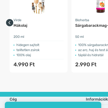
Virde
Bioherba
Mákolaj
Sárgabarackmag-
200 ml
50 ml
hidegen sajtolt
100% sárgabarack
telítetlen zsírok
az arc, haj és test 
100% olaj
táplál és hidratál
4.990 Ft
2.990 Ft
Cég
Információk