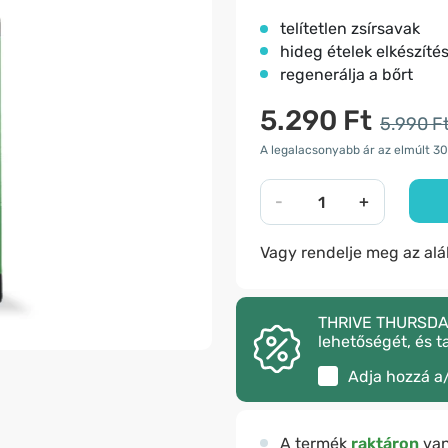
telítetlen zsírsavak
hideg ételek elkészíté
regenerálja a bőrt
5.290 Ft
5.990 F
A legalacsonyabb ár az elmúlt 30
-
+
Vagy rendelje meg az al
THRIVE THURSDAY –
lehetőségét, és t
Adja hozzá a
A termék
raktáron
va