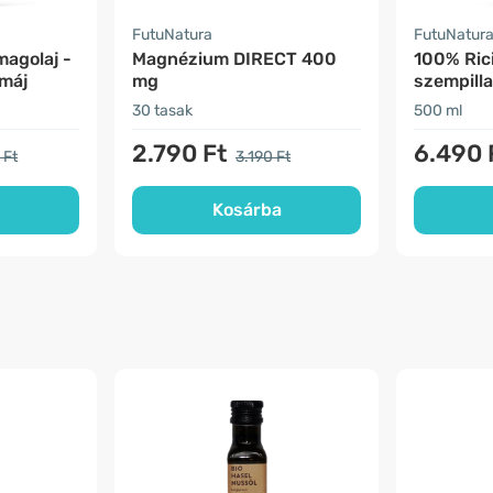
FutuNatura
FutuNatur
magolaj -
Magnézium DIRECT 400
100% Rici
 máj
mg
szempilla
30 tasak
500 ml
2.790 Ft
6.490 
 Ft
3.190 Ft
Kosárba