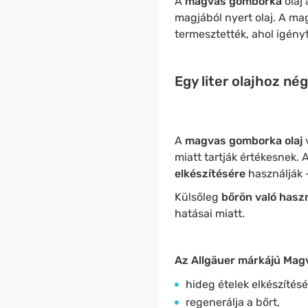
A
magvas gomborka
olaj
magjából nyert olaj. A m
termesztették, ahol igény
Egy liter olajhoz 
A
magvas gomborka olaj
miatt tartják értékesnek. 
elkészítésére
használják 
Külsőleg
bőrön való hasz
hatásai miatt.
Az Allgäuer márkájú Magv
hideg ételek elkészítés
regenerálja a bőrt,