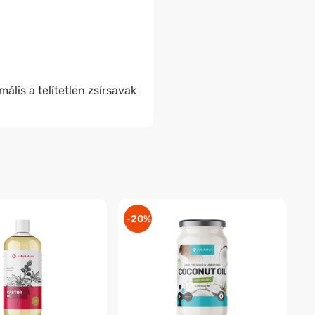
mális a telítetlen zsírsavak
-20%
-