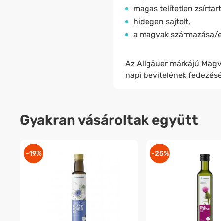
magas telítetlen zsírtar
hidegen sajtolt,
a magvak származása/er
Az Allgäuer márkájú Magv
napi bevitelének fedezésér
Gyakran vásároltak együtt
-19%
-25%