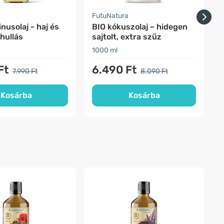
a
FutuNatura
S
nusolaj - haj és
BIO kókuszolaj – hidegen
hullás
sajtolt, extra szűz
1000 ml
2
Ft
6.490 Ft
7.990 Ft
8.090 Ft
Kosárba
Kosárba