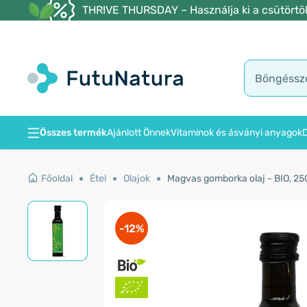
THRIVE THURSDAY – Használja ki a csütörtöki
Összes termék
Ajánlott Önnek
Vitaminok és ásványi anyagok
D
Főoldal
Étel
Olajok
Magvas gomborka olaj - BIO, 25
-12%