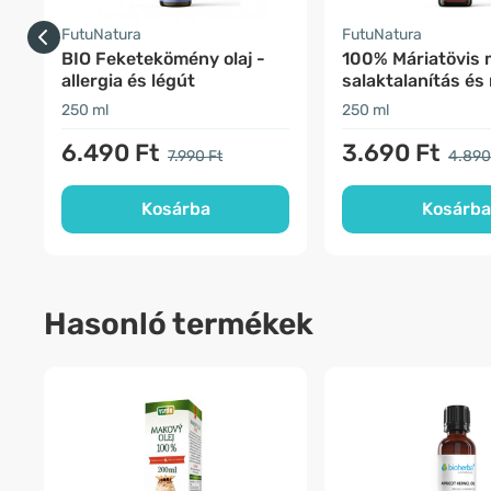
FutuNatura
FutuNatura
BIO Feketekömény olaj -
100% Máriatövis 
allergia és légút
salaktalanítás és
250 ml
250 ml
6.490 Ft
3.690 Ft
7.990 Ft
4.890
Kosárba
Kosárba
Hasonló termékek