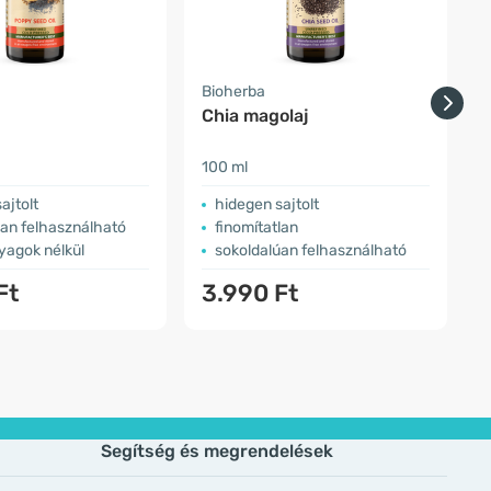
Bioherba
F
Chia magolaj
100 ml
3
ajtolt
hidegen sajtolt
úan felhasználható
finomítatlan
yagok nélkül
sokoldalúan felhasználható
Ft
3.990 Ft
Segítség és megrendelések