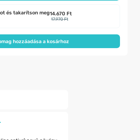
bot és takarítson meg
14.670 Ft
17.970 Ft
omag hozzáadása a kosárhoz
.