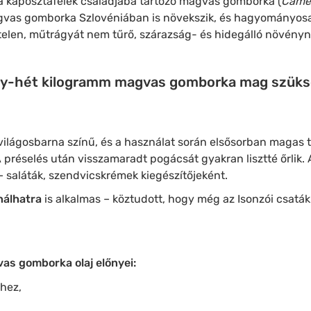
 a káposztafélék családjába tartozó magvas gomborka (
Camel
agvas gomborka Szlovéniában is növekszik, és hagyományosan
telen, műtrágyát nem tűrő, szárazság- és hidegálló növényne
négy-hét kilogramm magvas gomborka mag szüks
világosbarna színű, és a használat során elsősorban magas te
A préselés után visszamaradt pogácsát gyakran lisztté őrlik. 
– saláták, szendvicskrémek kiegészítőjeként.
nálhatra
is alkalmas – köztudott, hogy még az Isonzói csaták 
as gomborka olaj előnyei:
éhez,