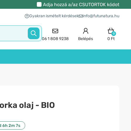
Adja hozzá a/az
CSUTORTOK
kódot
Gyakran ismételt kérdések
info@futunatura.hu
0
06 1 808 9238
Belépés
0 Ft
ka olaj - BIO
d 6h 2m 7s