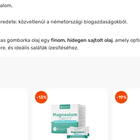
talom,
edete: közvetlenül a németországi biogazdaságokból.
as gomborka olaj egy
finom, hidegen sajtolt olaj
, amely opti
e, és ideális saláták ízesítéséhez.
-13%
-19%