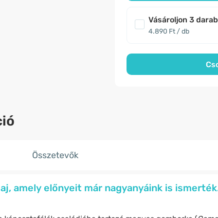
Vásároljon 3 dara
4.890 Ft / db
Cs
ió
Összetevők
j, amely előnyeit már nagyanyáink is ismerték