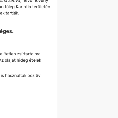
ina sativa
) nevű növény
 főleg Karintia területén
k tartják.
éges.
lítetlen zsírtartalma
Az olajat
hideg ételek
is használták pozitív