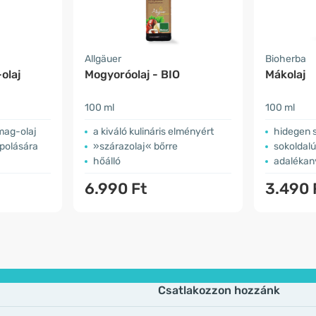
Allgäuer
Bioherba
olaj
Mogyoróolaj - BIO
Mákolaj
100 ml
100 ml
mag-olaj
a kiváló kulináris elményért
hidegen s
ápolására
»szárazolaj« bőrre
sokoldal
hőálló
adalékan
6.990 Ft
3.490 
Csatlakozzon hozzánk