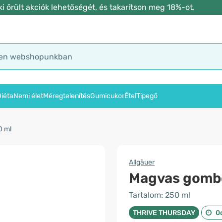
 őrült akciók lehetőségét, és takarítson meg 18%-ot.
iéta
Nemi élet
Méregtelenítés
Gumicukor
Étel
Tipegő
0 ml
Allgäuer
Magvas gombor
Tartalom: 250 ml
THRIVE THURSDAY
0